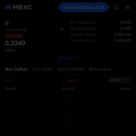
UNITREE
Kripto al
Bazarlar
Qeydiyyatdan keçin
Spot
Futures
Unitree 
PLTR
BLESS
SPCX
O
Ən Yüksək Alış Qiyməti(USDT)
0,3108
HEI
Ən Aşağı Satış Qiyməti(USDT)
0,1850
o1.exchange
NVDA
24 saat Həcm(USDT)
3.866,018
Bağlandı
UNITREE
Ümumi Həcm(USDT)
6.363,323
0,2340
Unitree 
0,00%
daha çox
Əmr Dəftəri
İcra edildi
Bazar Qrafiki
Məlumatlar
Alın
Satın
0,0001
Miqdar
Qiymət
Miqdar
--
--
--
--
--
--
--
--
--
--
--
--
--
--
--
--
--
--
--
--
--
--
--
--
--
--
--
--