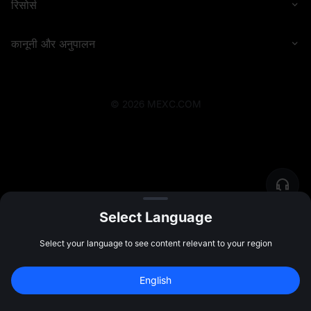
रिसोर्स
कानूनी और अनुपालन
©
2026
MEXC.COM
Select Language
Select your language to see content relevant to your region
English
Sign Up to Claim 
10,000 USDT
 Bonus
Sign Up
47:59:51