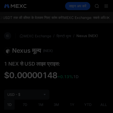
SPCX
क्रिप्टो खरीदें
मार्केट
स्पॉट
साइन अप करें
फ़्यूचर्स
UNITREE
कमाएँ
SPCX
Unitree 
SKYAI
 USDT तक की कीमत के वेलकम गिफ़्ट क्लेम करें!
MEXC Exchange: सबसे अधिक ट्रेंडिंग ट
ACE
HFT
SPCX
/
/
Nexus (NEX)
MEXC Exchange
क्रिप्टो मूल्य
UNITREE
Unitree 
Nexus मूल्य
(NEX)
1 NEX से USD लाइव प्राइस:
$0.00000148
+0.13%
1D
USD - $
1D
7D
1M
3M
1Y
YTD
ALL