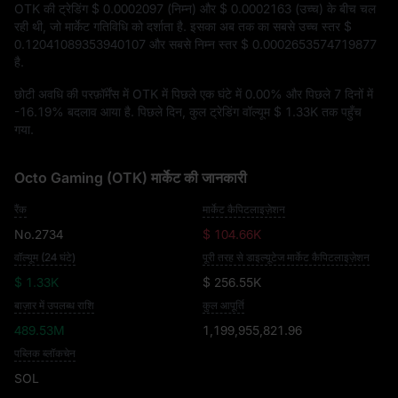
OTK की ट्रेडिंग
$ 0.0002097
(निम्न) और
$ 0.0002163
(उच्च) के बीच चल
रही थी, जो मार्केट गतिविधि को दर्शाता है. इसका अब तक का सबसे उच्च स्तर
$
0.12041089353940107
और सबसे निम्न स्तर
$ 0.0002653574719877
है.
छोटी अवधि की परफ़ॉर्मेंस में OTK में पिछले एक घंटे में
0.00%
और पिछले 7 दिनों में
-16.19%
बदलाव आया है. पिछले दिन, कुल ट्रेडिंग वॉल्यूम
$ 1.33K
तक पहुँच
गया.
Octo Gaming (OTK) मार्केट की जानकारी
रैंक
मार्केट कैपिटलाइज़ेशन
No.2734
$ 104.66K
वॉल्यूम (24 घंटे)
पूरी तरह से डाइल्यूटेज मार्केट कैपिटलाइज़ेशन
$ 1.33K
$ 256.55K
बाज़ार में उपलब्ध राशि
कुल आपूर्ति
489.53M
1,199,955,821.96
पब्लिक ब्लॉकचेन
SOL