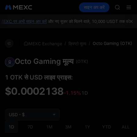
BLESS
क्रिप्टो खरीदें
मार्केट
स्पॉट
साइन अप करें
फ़्यूचर्स
SPCX
कमाएँ
PLTR
HEI
NVDA
XC पर अभी साइन अप करें
और नए यूज़र को मिलने वाले, 10,000 USDT तक की कीमत के व
UNITREE
Unitree 
BLESS
/
/
Octo Gaming (OTK)
MEXC Exchange
क्रिप्टो मूल्य
SPCX
HEI
Octo Gaming मूल्य
NVDA
(OTK)
UNITREE
Unitree 
1 OTK से USD लाइव प्राइस:
$0.0002138
-1.15%
1D
USD - $
1D
7D
1M
3M
1Y
YTD
ALL