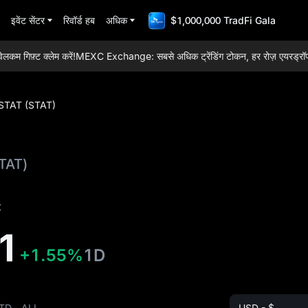
इवेंट सेंटर
रिवॉर्ड हब
अधिक
$1,000,000 TradFi Gala
िफ़्ट क्लेम करें!
MEXC Exchange: सबसे अधिक ट्रेंडिंग टोकन, हर रोज़ एयरड्रॉप, विश्व
STAT (STAT)
TAT)
:
1
+1.55%
1D
TD
ALL
USD - $