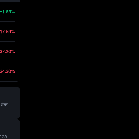
+1.55%
-17.59%
-37.20%
-34.30%
अंतर
.
1128