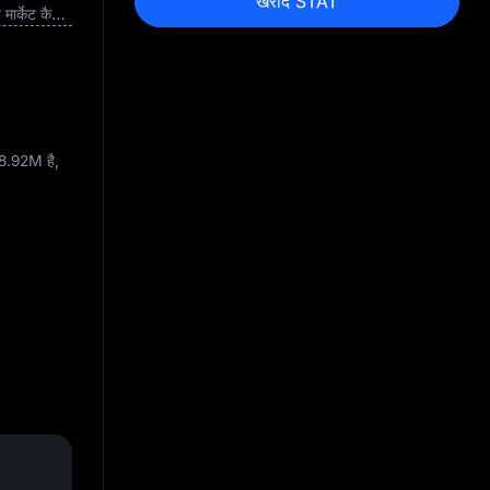
खरीदें STAT
पूरी तरह से डाइल्यूटेज मार्केट कैपिटलाइज़ेशन
8.92M
है,