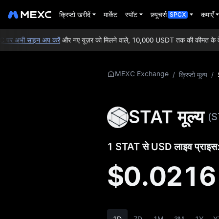
क्रिप्टो खरीदें
मार्केट
स्पॉट
फ़्यूचर्स
कमाएँ
SPCX
 अभी साइन अप करें
और नए यूज़र को मिलने वाले, 10,000 USDT तक की कीमत के वेलकम ग
STAT की अधिक
MEXC Exchange
/
क्रिप्टो मूल्य
/
जानकारी
STAT प्राइस की
STAT मूल्य
(S
जानकारी
STAT क्या है
1 STAT से USD लाइव प्राइस
STAT व्हाइटपेपर
$0.0216
STAT आधिकारिक
वेबसाइट
STAT टोकन का
1D
7D
1M
3M
1Y
Y