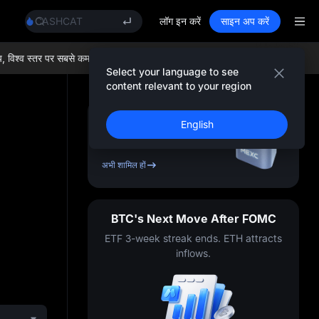
SPCX
CASHCAT
लॉग इन करें
साइन अप करें
HFT
UNITREE
 स्तर पर सबसे कम ट्रेडिंग फ़ीस और व्यापक लिक्विडिटी का आनंद लें!
अब MEXC में शामि
Unitree Future Now Live
Select your language to see
GOLD(XAU)
content relevant to your region
SPCX
CASHCAT
साइन अप करें और
10,000
English
HFT
USDT
तक का बोनस पाएँ
UNITREE
Unitree Future Now Live
अभी शामिल हों
BTC's Next Move After FOMC
ETF 3-week streak ends. ETH attracts
inflows.