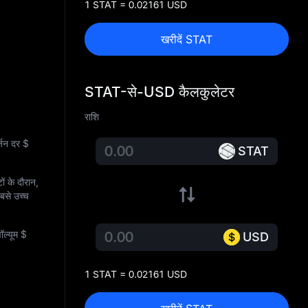
1 STAT = 0.02161 USD
खरीदें STAT
STAT-से-USD कैलकुलेटर
राशि
ज़न दर
$
STAT
ों के दौरान,
बसे उच्च
ॉल्यूम
$
USD
1 STAT = 0.02161 USD