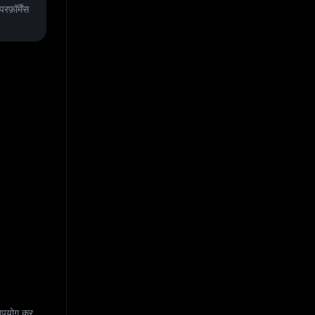
़ॉर्मेंस
 उपयोग कर