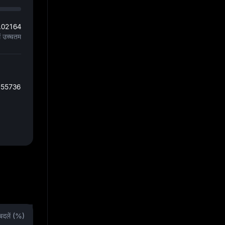
.02164
ें उच्चतम
155736
बदलें (%)