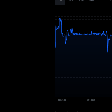
अर्थशास्त्र
STAT प्राइस का
पूर्वानुमान
STAT हिस्ट्री
STAT खरीदने की गाइड
STAT-टू-फ़िएट करेंसी
कन्वर्टर
STAT स्पॉट
प्री-मार्केट
कमाएँ
एयरड्रॉप+
खबरें