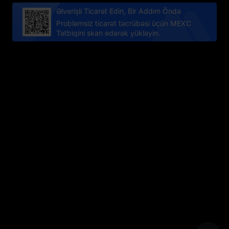
Əlverişli Ticarət Edin, Bir Addım Öndə
Problemsiz ticarət təcrübəsi üçün MEXC
Tətbiqini skan edərək yükləyin.