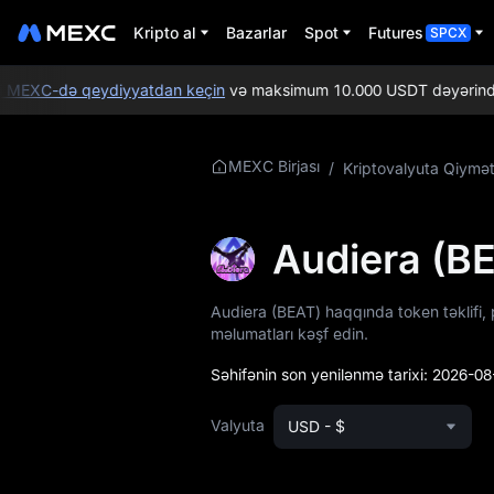
Kripto al
Bazarlar
Spot
Futures
SPCX
EXC-də qeydiyyatdan keçin
və maksimum 10.000 USDT dəyərində Yeni 
BEAT Haqqında
MEXC Birjası
/
Kriptovalyuta Qiymət
Daha Ətraflı
Məlumat
Audiera (B
BEAT Qiymət
Məlumatları
Audiera (BEAT) haqqında token təklifi, 
məlumatları kəşf edin.
BEAT nədir
Səhifənin son yenilənmə tarixi:
2026-08
BEAT Whitepaper
Valyuta
USD - $
BEAT Rəsmi Veb-
saytı