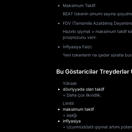
Maksimum Təklif:
BEAT tokenin ümumi sayına qoyulmu
FDV (Tamamilə Azaldılmış Dəyərlən
Hazırkı qiymət × maksimum təklif k
proqnozunu verir.
İnflyasiya Faizi:
Yeni tokenlərin nə qədər sürətlə bura
Bu Göstəricilər Treyderlər
Yüksək
dövriyyədə olan təklif
= Daha çox likvidlik.
Limitli
maksimum təklif
+ aşağı
inflyasiya
= Uzunmüddətli qiymət artımı potens