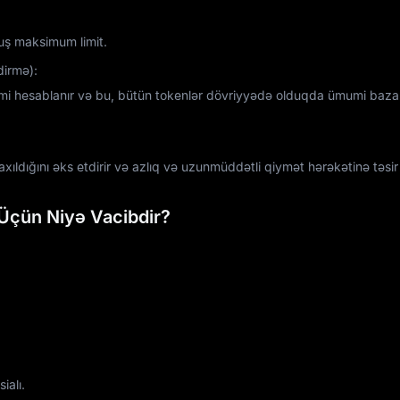
ş maksimum limit.
dirmə):
imi hesablanır və bu, bütün tokenlər dövriyyədə olduqda ümumi baza
xıldığını əks etdirir və azlıq və uzunmüddətli qiymət hərəkətinə təsir 
 Üçün Niyə Vacibdir?
ialı.