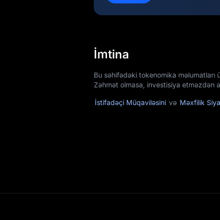
İmtina
Bu səhifədəki tokenomika məlumatları 
Zəhmət olmasa, investisiya etməzdən əv
İstifadəçi Müqaviləsini
və
Məxfilik Siya