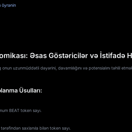
ı öyrənin
ikası: Əsas Göstəricilər və İstifadə Ha
onun uzunmüddətli dəyərini, davamlılığını və potensialını təhlil etm
lanma Üsulları:
imum BEAT token sayı.
ərəfindən saxlanıla bilən token sayı.