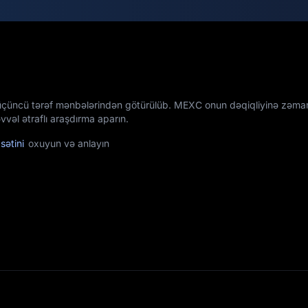
üçüncü tərəf mənbələrindən götürülüb. MEXC onun dəqiqliyinə zəman
vəl ətraflı araşdırma aparın.
sətini
oxuyun və anlayın