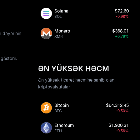
Solana
$72,60
SOL
-0,98%
Monero
$368,01
r dəyərinin
XMR
+0,79%
göstərir.
ƏN YÜKSƏK HƏCM
Ən yüksək ticarət həcminə sahib olan
kriptovalyutalar
Bitcoin
$64.312,45
BTC
-0,50%
Ethereum
$1.900,31
ETH
-0,56%