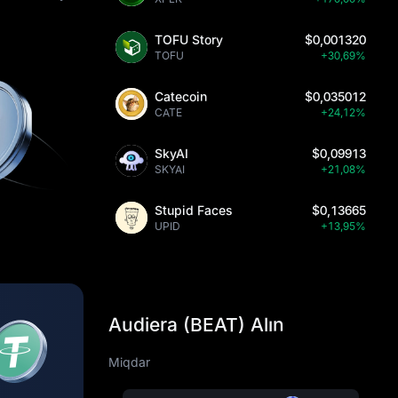
TOFU Story
$0,001320
TOFU
+30,69%
Catecoin
$0,035012
CATE
+24,12%
SkyAI
$0,09913
SKYAI
+21,08%
Stupid Faces
$0,13665
UPID
+13,95%
Audiera (BEAT) Alın
Miqdar