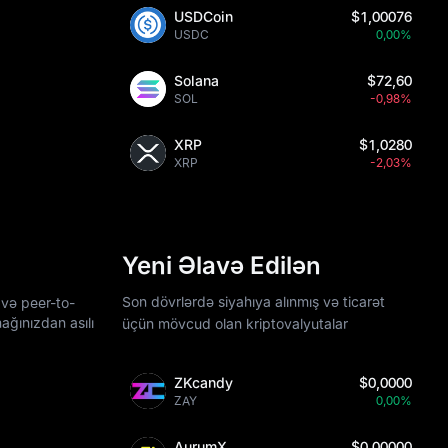
USDCoin
$1,00076
USDC
0,00%
Solana
$72,60
SOL
-0,98%
XRP
$1,0280
XRP
-2,03%
Yeni Əlavə Edilən
Son dövrlərdə siyahıya alınmış və ticarət
 və peer-to-
ağınızdan asılı
üçün mövcud olan kriptovalyutalar
ZKcandy
$0,0000
ZAY
0,00%
AurumX
$0,00000