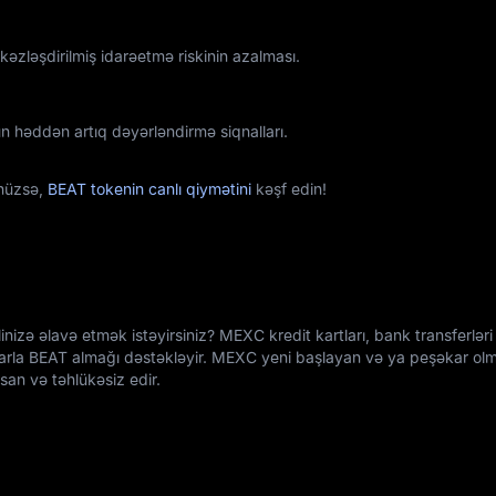
zləşdirilmiş idarəetmə riskinin azalması.
 həddən artıq dəyərləndirmə siqnalları.
ünüzsə,
BEAT tokenin canlı qiymətini
kəşf edin!
inizə əlavə etmək istəyirsiniz? MEXC kredit kartları, bank transferləri
llarla BEAT almağı dəstəkləyir. MEXC yeni başlayan və ya peşəkar olm
san və təhlükəsiz edir.