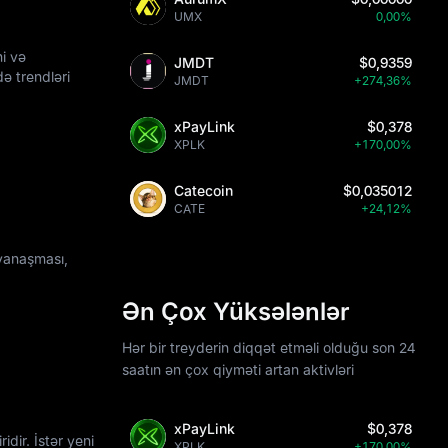
UMX
0,00%
ni və
JMDT
$0,9359
ə trendləri
JMDT
+274,36%
xPayLink
$0,378
XPLK
+170,00%
Catecoin
$0,035012
CATE
+24,12%
 yanaşması,
Ən Çox Yüksələnlər
Hər bir treyderin diqqət etməli olduğu son 24
saatın ən çox qiyməti artan aktivləri
xPayLink
$0,378
dir. İstər yeni
XPLK
+170,00%