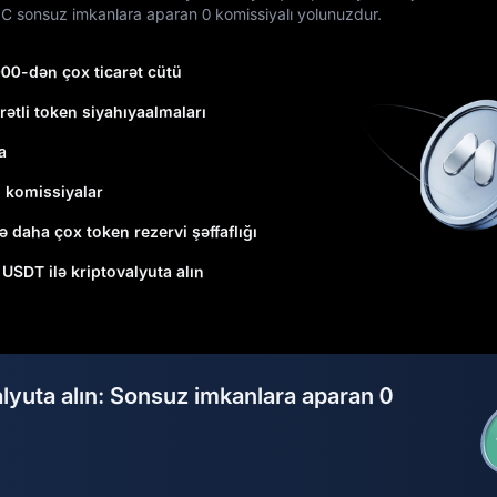
C sonsuz imkanlara aparan 0 komissiyalı yolunuzdur.
000-dən çox ticarət cütü
rətli token siyahıyaalmaları
a
ı komissiyalar
ə daha çox token rezervi şəffaflığı
1 USDT ilə kriptovalyuta alın
alyuta alın: Sonsuz imkanlara aparan 0