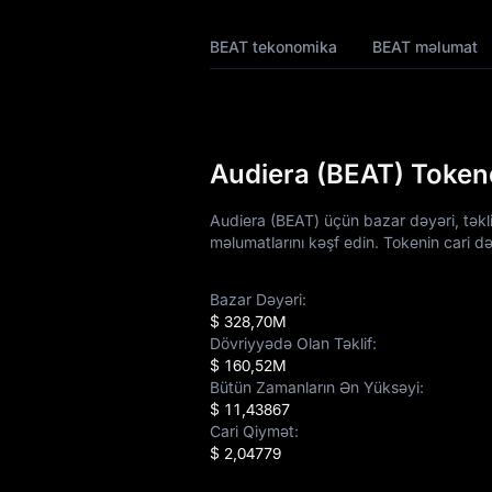
BEAT Tokenomikası
BEAT tekonomika
BEAT məlumat
BEAT Qiymət
Proqnozu
BEAT Qiymət
Tarixçəsi
Audiera (BEAT) Token
BEAT Alış Bələdçisi
Audiera (BEAT) üçün bazar dəyəri, təkli
məlumatlarını kəşf edin. Tokenin cari d
BEAT / Fiat Valyuta
Çevirən
Bazar Dəyəri:
$ 328,70M
BEAT Spot
Dövriyyədə Olan Təklif:
$ 160,52M
BEAT USDT-M
Bütün Zamanların Ən Yüksəyi:
Fyuçersi
$ 11,43867
Cari Qiymət:
Bazara Qədər
$ 2,04779
Qazanc