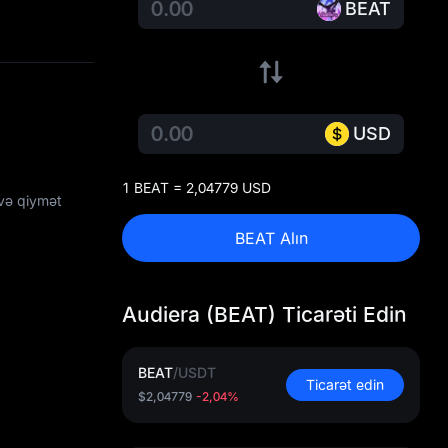
BEAT
USD
1 BEAT = 2,04779 USD
 və qiymət
BEAT Alın
Audiera (BEAT) Ticarəti Edin
BEAT
/
USDT
Ticarət edin
$2,04779
-2,04%