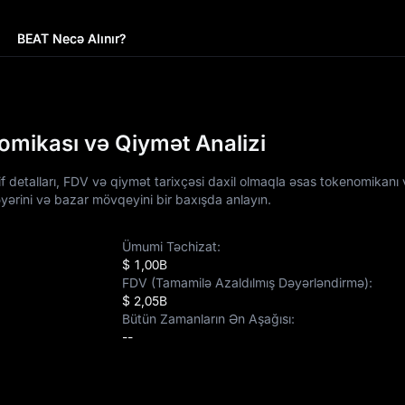
BEAT Necə Alınır?
omikası və Qiymət Analizi
f detalları, FDV və qiymət tarixçəsi daxil olmaqla əsas tokenomikanı
əyərini və bazar mövqeyini bir baxışda anlayın.
Ümumi Təchizat:
$ 1,00B
FDV (Tamamilə Azaldılmış Dəyərləndirmə):
$ 2,05B
Bütün Zamanların Ən Aşağısı:
--