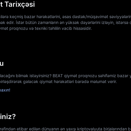
 Tarixçəsi
əçilərə keçmiş bazar hərəkətlərini, əsas dəstək/müqavimət səviyyələri
 edir. İstər bütün zamanların ən yüksək dəyərlərini izləyin, istərsə d
ət proqnozu və texniki təhlilin vacib hissəsidir.
u
olacağını bilmək istəyirsiniz? BEAT qiymət proqnozu səhifəmiz bazar
 birləşdirərək gələcək qiymət hərəkətləri barədə məlumat verir.
baxın!
iniz?
findən etibar edilən dünyanın ən yaxşı kriptovalyuta birjalarından biri