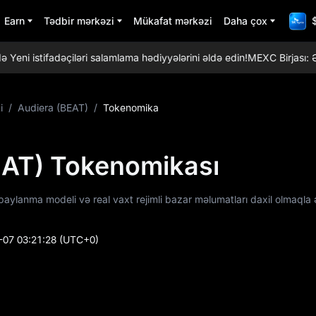
Earn
Tədbir mərkəzi
Mükafat mərkəzi
Daha çox
istifadəçiləri salamlama hədiyyələrini əldə edin!
MEXC Birjası: Ən t
i
/
Audiera (BEAT)
/
Tokenomika
EAT) Tokenomikası
paylanma modeli və real vaxt rejimli bazar məlumatları daxil olmaqla
-07 03:21:28
(UTC+0)