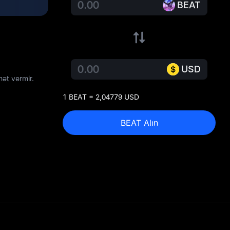
BEAT
USD
ət vermir.
1 BEAT = 2,04779 USD
BEAT Alın