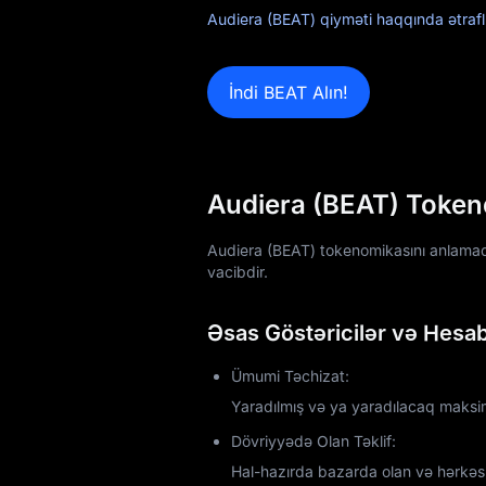
Audiera (BEAT) qiyməti haqqında ətrafl
Airdrop+
İndi BEAT Alın!
Xəbərlər
Bloq
Akademiya
Audiera (BEAT) Tokenom
Audiera (BEAT) tokenomikasını anlamaq 
vacibdir.
Əsas Göstəricilər və Hesab
Ümumi Təchizat:
Yaradılmış və ya yaradılacaq maks
Dövriyyədə Olan Təklif:
Hal-hazırda bazarda olan və hərkəs t