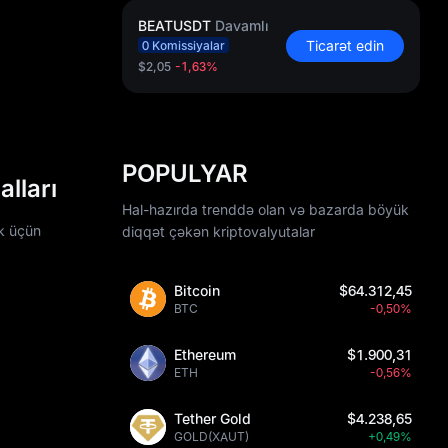
BEATUSDT
Davamlı
Ticarət edin
0 Komissiyalar
$2,05
-1,63%
POPULYAR
lları
Hal-hazırda trenddə olan və bazarda böyük
ək üçün
diqqət çəkən kriptovalyutalar
Bitcoin
$64.312,45
BTC
-0,50%
Ethereum
$1.900,31
ETH
-0,56%
Tether Gold
$4.238,65
GOLD(XAUT)
+0,49%