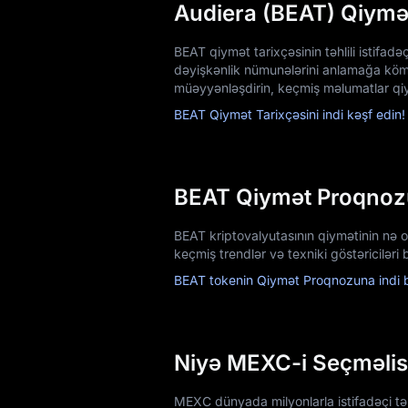
Audiera (BEAT) Qiymət
BEAT qiymət tarixçəsinin təhlili istifad
dəyişkənlik nümunələrini anlamağa kömək
müəyyənləşdirin, keçmiş məlumatlar qiym
BEAT Qiymət Tarixçəsini indi kəşf edin!
BEAT Qiymət Proqnoz
BEAT kriptovalyutasının qiymətinin nə 
keçmiş trendlər və texniki göstəriciləri
BEAT tokenin Qiymət Proqnozuna indi 
Niyə MEXC-i Seçməlis
MEXC dünyada milyonlarla istifadəçi tərə