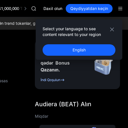
GOLD(XAU)
$1,000,000 TradFi Gala
SPCX
Daxil olun
Qeydiyyatdan keçin
CASHCAT
HFT
rend tokenlər, gündəlik airdroplar, dünyada ən aşağı ticarət komissiyal
UNITREE
Select your language to see
Unitree Future Now Live
content relevant to your region
GOLD(XAU)
SPCX
Qeydiyyatdan Keçin
English
CASHCAT
və
10.000
USDT
-ə
HFT
qədər
Bonus
UNITREE
Qazanın.
Unitree Future Now Live
İndi Qoşulun
 əsas
Audiera (BEAT) Alın
Miqdar