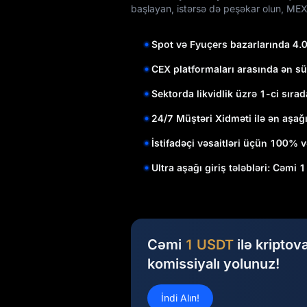
başlayan, istərsə də peşəkar olun, MEX
Spot və Fyuçers bazarlarında 4.
CEX platformaları arasında ən sü
Sektorda likvidlik üzrə 1-ci sırad
24/7 Müştəri Xidməti ilə ən aşağ
İstifadəçi vəsaitləri üçün 100% v
Ultra aşağı giriş tələbləri: Cəmi 
Cəmi
1 USDT
ilə kriptov
komissiyalı yolunuz!
İndi Alın!