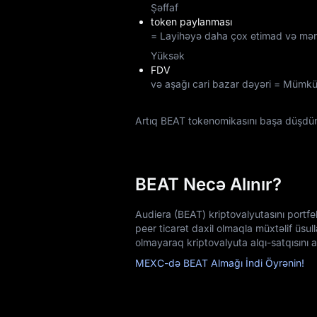
Şəffaf
token paylanması
= Layihəyə daha çox etimad və mərkə
Yüksək
FDV
və aşağı cari bazar dəyəri = Mümkün
Artıq BEAT tokenomikasını başa düşd
BEAT Necə Alınır?
Audiera (BEAT) kriptovalyutasını portfel
peer ticarət daxil olmaqla müxtəlif üsu
olmayaraq kriptovalyuta alqı-satqısını a
MEXC-də BEAT Almağı İndi Öyrənin!