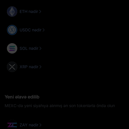
ETH nədir
USDC nədir
SOL nədir
XRP nədir
Yeni əlavə edilib
MEXC-də yeni siyahıya alınmış ən son tokenlərlə öndə olun
ZAY nədir