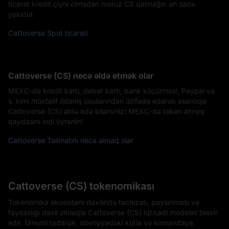
ticarət kredit çiyni olmadan məruz CS qalmağın ən sadə
yoludur.
Cattoverse Spot ticarəti
Cattoverse (CS) necə əldə etmək olar
MEXC-də kredit kartı, debet kartı, bank köçürməsi, Paypal və
s. kimi müxtəlif ödəniş üsullarından istifadə edərək asanlıqla
Cattoverse (CS) əldə edə bilərsiniz! MEXC-də token almaq
qaydasını indi öyrənin!
Cattoverse Təlimatını necə almaq olar
Cattoverse (CS) tokenomikası
Tokenomika ekosistem daxilində təchizatı, paylanması və
faydalılığı daxil olmaqla Cattoverse (CS) iqtisadi modelini təsvir
edir. Ümumi tədarük, dövriyyədəki kütlə və komandaya,