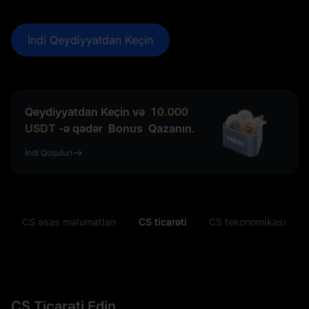
İndi Qeydiyyatdan Keçin
Qeydiyyatdan Keçin və
10.000
USDT
-ə qədər
Bonus
Qazanın.
İndi Qoşulun
CS əsas məlumatları
CS ticarəti
CS tekonomikası
CS Ticarəti Edin