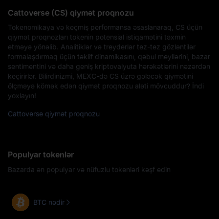
Cattoverse (CS) qiymət proqnozu
Tokenomikaya və keçmiş performansa əsaslanaraq, CS üçün
qiymət proqnozları tokenin potensial istiqamətini təxmin
etməyə yönəlib. Analitiklər və treyderlər tez-tez gözləntilər
formalaşdırmaq üçün təklif dinamikasını, qəbul meyllərini, bazar
sentimentini və daha geniş kriptovalyuta hərəkətlərini nəzərdən
keçirirlər. Bilirdinizmi, MEXC-də CS üzrə gələcək qiymətini
ölçməyə kömək edən qiymət proqnozu aləti mövcuddur? İndi
yoxlayın!
Cattoverse qiymət proqnozu
Populyar tokenlər
Bazarda ən populyar və nüfuzlu tokenləri kəşf edin
BTC nədir