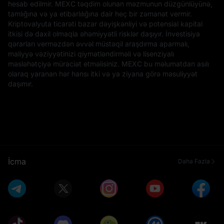
hesab edilmir. MEXC təqdim olunan məzmunun düzgünlüyünə,
tamlığına və ya etibarlılığına dair heç bir zəmanət vermir.
Kriptovalyuta ticarəti bazar dəyişkənliyi və potensial kapital
itkisi də daxil olmaqla əhəmiyyətli risklər daşıyır. İnvestisiya
qərarları verməzdən əvvəl müstəqil araşdırma aparmalı,
maliyyə vəziyyətinizi qiymətləndirməli və lisenziyalı
məsləhətçiyə müraciət etməlisiniz. MEXC bu məlumatdan asılı
olaraq yaranan hər hansı itki və ya ziyana görə məsuliyyət
daşımır.
İcma
Daha Fazla