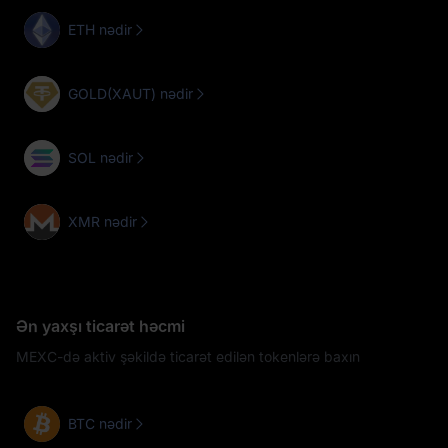
ETH nədir
GOLD(XAUT) nədir
SOL nədir
XMR nədir
Ən yaxşı ticarət həcmi
MEXC-də aktiv şəkildə ticarət edilən tokenlərə baxın
BTC nədir