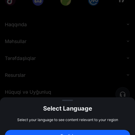
Haqqında
Məhsullar
Tərəfdaşlıqlar
Resurslar
Hüquqi və Uyğunluq
Select Language
©
2026
MEXC.COM
Select your language to see content relevant to your region
10,000 USDT
 Bonus Qazanmaq Üçün 