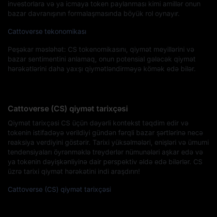
investorlara və ya icmaya token paylanması kimi amillər onun
bazar davranışının formalaşmasında böyük rol oynayır.
Cattoverse tekonomikası
Peşəkar məsləhət: CS tokenomikasını, qiymət meyillərini və
bazar sentimentini anlamaq, onun potensial gələcək qiymət
hərəkətlərini daha yaxşı qiymətləndirməyə kömək edə bilər.
Cattoverse (CS) qiymət tarixçəsi
Qiymət tarixçəsi CS üçün dəyərli kontekst təqdim edir və
tokenin istifadəyə verildiyi gündən fərqli bazar şərtlərinə necə
reaksiya verdiyini göstərir. Tarixi yüksəlmələri, enişləri və ümumi
tendensiyaları öyrənməklə treyderlər nümunələri aşkar edə və
ya tokenin dəyişkənliyinə dair perspektiv əldə edə bilərlər. CS
üzrə tarixi qiymət hərəkətini indi araşdırın!
Cattoverse (CS) qiymət tarixçəsi