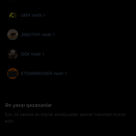
UMX nədir
JIMOTHY nədir
ISEK nədir
STONKBROKER nədir
Ən yaxşı qazananlar
Son 24 saatda ən böyük əməliyyatlar aparan tokenləri ticarət
edin