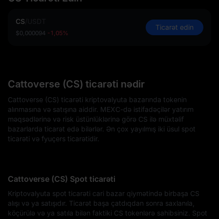
CS
/
USDT
Ticarət edin
$0,000094
-1,05%
Cattoverse (CS) ticarəti nədir
Cattoverse (CS) ticarəti kriptovalyuta bazarında tokenin
alınmasına və satışına aiddir. MEXC-də istifadəçilər yatırım
məqsədlərinə və risk üstünlüklərinə görə CS ilə müxtəlif
bazarlarda ticarət edə bilərlər. Ən çox yayılmış iki üsul spot
ticarəti və fyuçers ticarətidir.
Cattoverse (CS) Spot ticarəti
Kriptovalyuta spot ticarəti cari bazar qiymətində birbaşa CS
alışı və ya satışıdır. Ticarət başa çatdıqdan sonra saxlanıla,
köçürülə və ya satıla bilən faktiki CS tokenlərə sahibsiniz. Spot