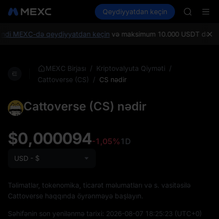
AAOI
Kripto al
Bazarlar
Qeydiyyatdan keçin
Spot
Futures
SKYAI
SPCX
UNITREE 
SPCX ris
ndi MEXC-də qeydiyyatdan keçin
və maksimum 10.000 USDT dəyərində 
GOLD(X
AAOI
SKYAI
/
/
MEXC Birjası
Kriptovalyuta Qiyməti
UNITREE 
/
CS nədir
Cattoverse (CS)
SPCX ris
Cattoverse (CS) nədir
$0,000094
-1,05%
1D
USD - $
Təlimatlar, tokenomika, ticarət məlumatları və s. vasitəsilə
Cattoverse haqqında öyrənməyə başlayın.
Səhifənin son yenilənmə tarixi:
2026-08-07 18:25:23
(UTC+0)