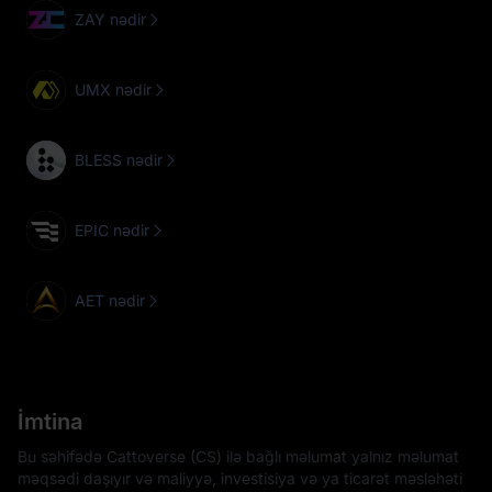
ZAY nədir
UMX nədir
BLESS nədir
EPIC nədir
AET nədir
İmtina
Bu səhifədə Cattoverse (CS) ilə bağlı məlumat yalnız məlumat
məqsədi daşıyır və maliyyə, investisiya və ya ticarət məsləhəti