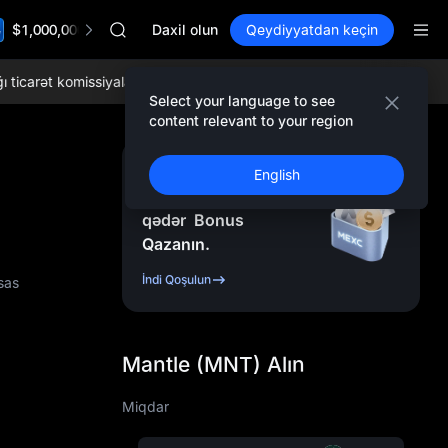
SPCX
$1,000,000 TradFi Gala
UNITREE
Daxil olun
Qeydiyyatdan keçin
Unitree Future Now Live
SKYAI
arət komissiyaları və hərtərəfli likvidlikdən yararlanın!
İndi MEXC-ə 
ACE
Select your language to see
HFT
content relevant to your region
SPCX
UNITREE
Qeydiyyatdan Keçin
English
Unitree Future Now Live
və
10.000
USDT
-ə
qədər
Bonus
Qazanın.
İndi Qoşulun
sas
Mantle (MNT) Alın
Miqdar