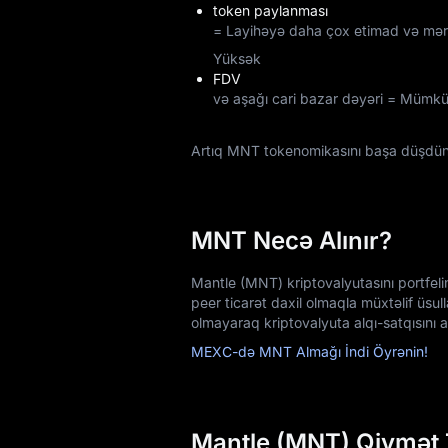
token paylanması
= Layihəyə daha çox etimad və mərkə
Yüksək
FDV
və aşağı cari bazar dəyəri = Mümkün
Artıq MNT tokenomikasını başa düşdü
MNT Necə Alınır?
Mantle (MNT) kriptovalyutasını portfelin
peer ticarət daxil olmaqla müxtəlif üsu
olmayaraq kriptovalyuta alqı-satqısını a
MEXC-də MNT Almağı İndi Öyrənin!
Mantle (MNT) Qiymət 