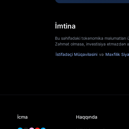
İmtina
Bu səhifədəki tokenomika məlumatları 
Zəhmət olmasa, investisiya etməzdən əv
İstifadəçi Müqaviləsini
və
Məxfilik Siya
İcma
Haqqında