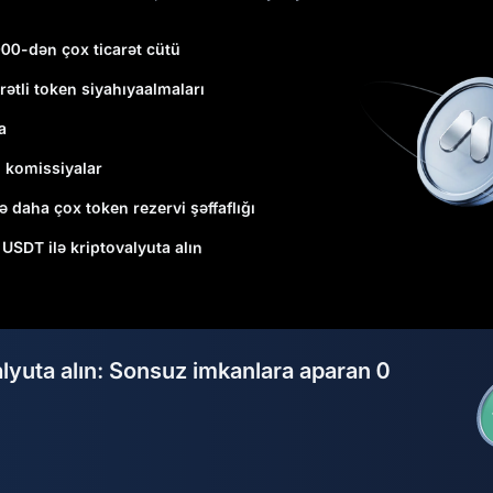
000-dən çox ticarət cütü
rətli token siyahıyaalmaları
a
ı komissiyalar
ə daha çox token rezervi şəffaflığı
1 USDT ilə kriptovalyuta alın
alyuta alın: Sonsuz imkanlara aparan 0