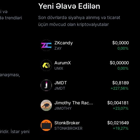
Yeni Əlavə Edilən
i və
Son dövrlərdə siyahıya alınmış və ticarət
ə trendləri
üçün mövcud olan kriptovalyutalar
ZKcandy
$0,0000
ZAY
0,00%
AurumX
$0,00000
UMX
0,00%
yanaşması,
JMDT
$0,8189
JMDT
+227,56%
Jimothy The Raccoon
$0,004181
JIMOTHY
+23,07%
StonkBroker
$0,021649
STONKBROKER
+19,27%
dir. İstər yeni