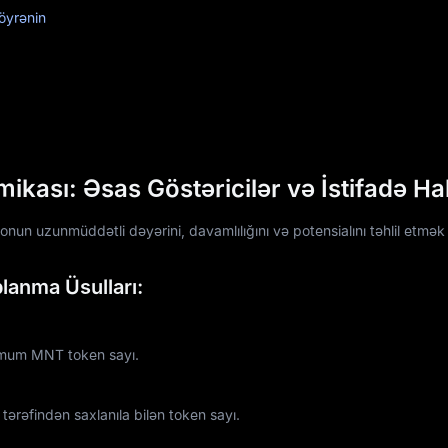
öyrənin
ası: Əsas Göstəricilər və İstifadə Hal
un uzunmüddətli dəyərini, davamlılığını və potensialını təhlil etmək
lanma Üsulları:
imum MNT token sayı.
ərəfindən saxlanıla bilən token sayı.