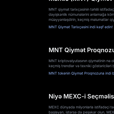
MNT qiymət tarixçəsinin təhlili istifad
dəyişkənlik nümunələrini anlamağa kömək
müəyyənləşdirin, keçmiş məlumatlar qiym
MNT Qiymət Tarixçəsini indi kəşf edin!
MNT Qiymət Proqnoz
MNT kriptovalyutasının qiymətinin nə o
keçmiş trendlər və texniki göstəriciləri
MNT tokenin Qiymət Proqnozuna indi b
Niyə MEXC-i Seçməlis
MEXC dünyada milyonlarla istifadəçi tərə
başlayan, istərsə də peşəkar olun, MEX