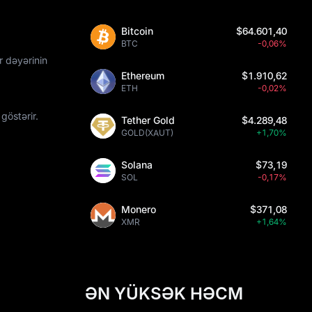
Bitcoin
$64.601,40
BTC
-0,06%
r dəyərinin
Ethereum
$1.910,62
ETH
-0,02%
göstərir.
Tether Gold
$4.289,48
GOLD(XAUT)
+1,70%
Solana
$73,19
SOL
-0,17%
Monero
$371,08
XMR
+1,64%
ƏN YÜKSƏK HƏCM