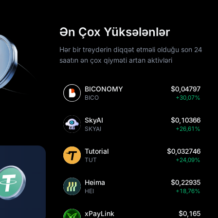
Ən Çox Yüksələnlər
Hər bir treyderin diqqət etməli olduğu son 24
saatın ən çox qiyməti artan aktivləri
BICONOMY
$0,04797
BICO
+30,07%
SkyAI
$0,10366
SKYAI
+26,61%
Tutorial
$0,032746
TUT
+24,09%
Heima
$0,22935
HEI
+18,76%
xPayLink
$0,165