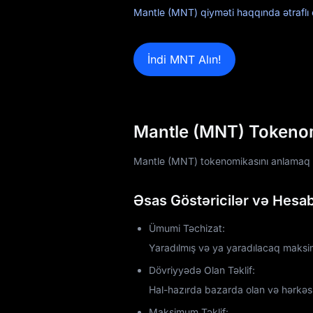
Mantle (MNT) qiyməti haqqında ətraflı 
Airdrop+
İndi MNT Alın!
Xəbərlər
Bloq
Akademiya
Mantle (MNT) Tokenomik
Mantle (MNT) tokenomikasını anlamaq on
Əsas Göstəricilər və Hesab
Ümumi Təchizat:
Yaradılmış və ya yaradılacaq maks
Dövriyyədə Olan Təklif:
Hal-hazırda bazarda olan və hərkəs t
Maksimum Təklif: