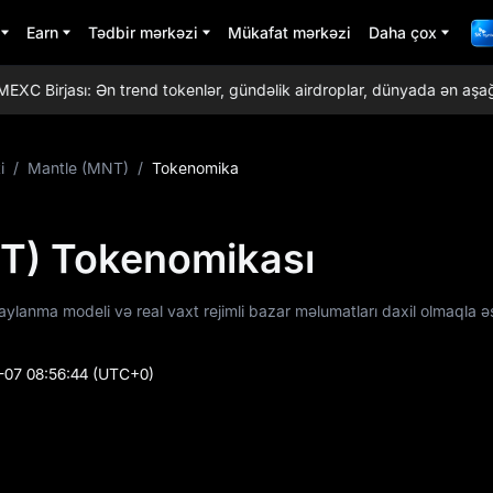
Earn
Tədbir mərkəzi
Mükafat mərkəzi
Daha çox
C Birjası: Ən trend tokenlər, gündəlik airdroplar, dünyada ən aşağı tic
i
/
Mantle (MNT)
/
Tokenomika
T) Tokenomikası
ylanma modeli və real vaxt rejimli bazar məlumatları daxil olmaqla ə
-07 08:56:44
(UTC+0)