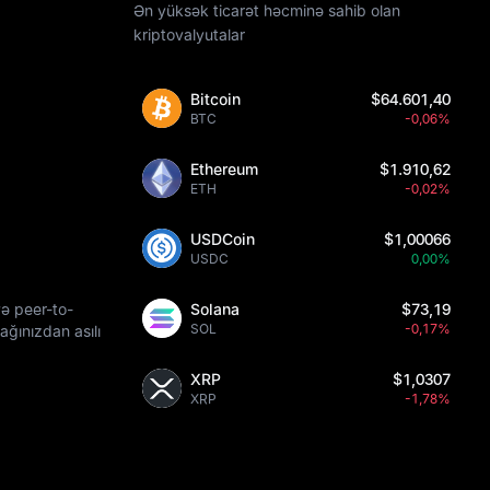
Ən yüksək ticarət həcminə sahib olan
kriptovalyutalar
Bitcoin
$64.601,40
BTC
-0,06%
Ethereum
$1.910,62
ETH
-0,02%
USDCoin
$1,00066
USDC
0,00%
və peer-to-
Solana
$73,19
SOL
-0,17%
ğınızdan asılı
XRP
$1,0307
XRP
-1,78%