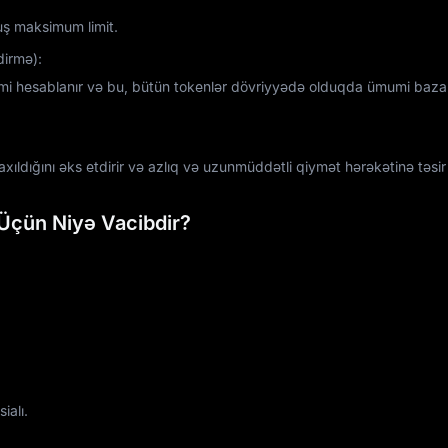
ş maksimum limit.
dirmə):
imi hesablanır və bu, bütün tokenlər dövriyyədə olduqda ümumi baza
xıldığını əks etdirir və azlıq və uzunmüddətli qiymət hərəkətinə təsir 
 Üçün Niyə Vacibdir?
ialı.