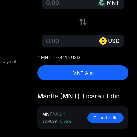
MNT
USD
1 MNT = 0,4113 USD
və qiymət
MNT Alın
Mantle (MNT) Ticarəti Edin
MNT
/
USDT
Ticarət edin
$0,4099
+0,66%