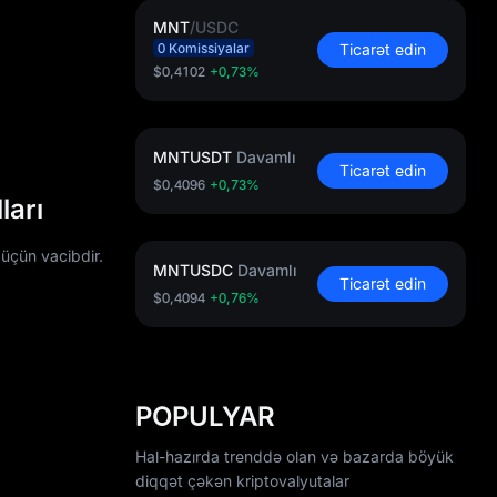
MNT
/
USDC
0 Komissiyalar
Ticarət edin
$0,4102
+0,73%
MNTUSDT
Davamlı
Ticarət edin
$0,4096
+0,73%
ları
 üçün vacibdir.
MNTUSDC
Davamlı
Ticarət edin
$0,4094
+0,76%
POPULYAR
Hal-hazırda trenddə olan və bazarda böyük
diqqət çəkən kriptovalyutalar