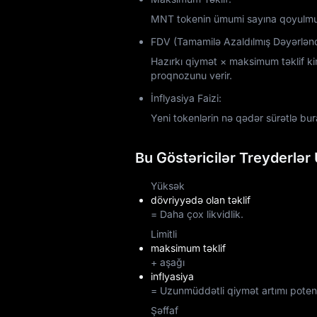
MNT tokenin ümumi sayına qoyulmu
FDV (Tamamilə Azaldılmış Dəyərlən
Hazırkı qiymət × maksimum təklif k
proqnozunu verir.
İnflyasiya Faizi:
Yeni tokenlərin nə qədər sürətlə bura
Bu Göstəricilər Treyderlər
Yüksək
dövriyyədə olan təklif
= Daha çox likvidlik.
Limitli
maksimum təklif
+ aşağı
inflyasiya
= Uzunmüddətli qiymət artımı potens
Şəffaf