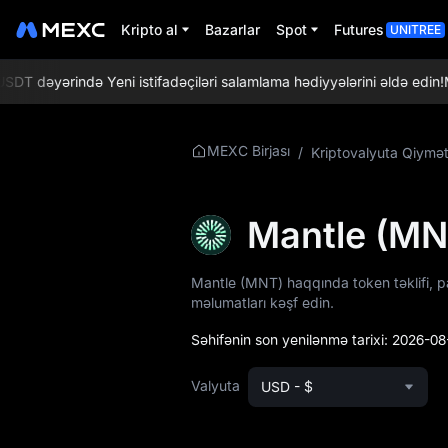
Kripto al
Bazarlar
Spot
Futures
UNITREE
dəyərində Yeni istifadəçiləri salamlama hədiyyələrini əldə edin!
MEX
MNT Haqqında
MEXC Birjası
/
Kriptovalyuta Qiymət
Daha Ətraflı
Məlumat
Mantle (MN
MNT Qiymət
Məlumatları
Mantle (MNT) haqqında token təklifi, pa
məlumatları kəşf edin.
MNT nədir
Səhifənin son yenilənmə tarixi:
2026-08
MNT Whitepaper
Valyuta
USD - $
MNT Rəsmi Veb-
saytı