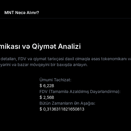
MNT Necə Alınır?
ikası və Qiymət Analizi
 detalları, FDV və qiymət tarixçəsi daxil olmaqla əsas tokenomikanı 
əyərini və bazar mövqeyini bir baxışda anlayın.
Ümumi Təchizat:
$ 6,22B
FDV (Tamamilə Azaldılmış Dəyərləndirmə):
$ 2,56B
Bütün Zamanların Ən Aşağısı:
$ 0,3136311821650813