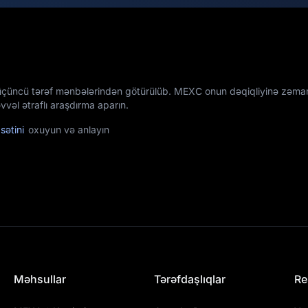
üçüncü tərəf mənbələrindən götürülüb. MEXC onun dəqiqliyinə zəman
vəl ətraflı araşdırma aparın.
sətini
oxuyun və anlayın
Məhsullar
Tərəfdaşlıqlar
Re