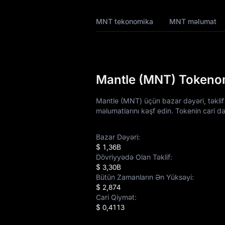
MNT Tokenomikası
MNT tekonomika
MNT məlumat
MNT Qiymət
Proqnozu
MNT Qiymət
Tarixçəsi
Mantle (MNT) Tokenom
MNT Alış Bələdçisi
Mantle (MNT) üçün bazar dəyəri, təklif
məlumatlarını kəşf edin. Tokenin cari d
MNT / Fiat Valyuta
Çevirən
Bazar Dəyəri:
$ 1,36B
MNT Spot
Dövriyyədə Olan Təklif:
$ 3,30B
MNT USDT-M
Bütün Zamanların Ən Yüksəyi:
Fyuçersi
$ 2,874
Cari Qiymət:
Bazara Qədər
$ 0,4113
Qazanc