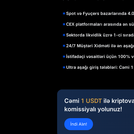
Spot və Fyuçers bazarlarında 4.
CEX platformaları arasında ən sü
Sektorda likvidlik üzrə 1-ci sırad
24/7 Müştəri Xidməti ilə ən aşağ
İstifadəçi vəsaitləri üçün 100% v
Ultra aşağı giriş tələbləri: Cəmi 
Cəmi
1 USDT
ilə kriptov
komissiyalı yolunuz!
İndi Alın!