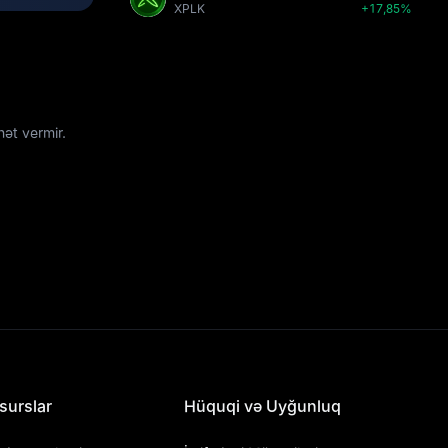
XPLK
+17,85%
ət vermir.
surslar
Hüquqi və Uyğunluq