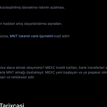
zləşdirilmiş idarəetmə riskinin azalması.
 həddən artıq dəyərləndirmə siqnalları.
nüzsə,
MNT tokenin canlı qiymətini
kəşf edin!
izə əlavə etmək istəyirsiniz? MEXC kredit kartları, bank transferləri 
llarla MNT almağı dəstəkləyir. MEXC yeni başlayan və ya peşəkar olma
san və təhlükəsiz edir.
Tarixçəsi