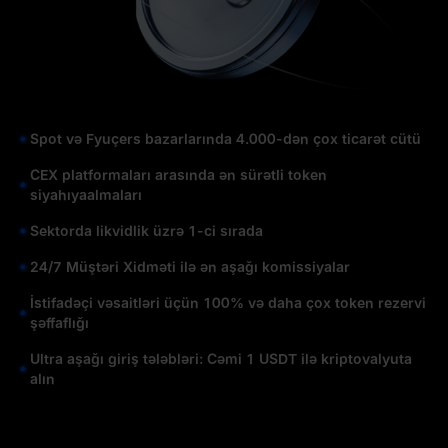
Spot və Fyuçers bazarlarında 4.000-dən çox ticarət cütü
CEX platformaları arasında ən sürətli token
siyahıyaalmaları
Sektorda likvidlik üzrə 1-ci sırada
24/7 Müştəri Xidməti ilə ən aşağı komissiyalar
İstifadəçi vəsaitləri üçün 100% və daha çox token rezervi
şəffaflığı
Ultra aşağı giriş tələbləri: Cəmi 1 USDT ilə kriptovalyuta
alın