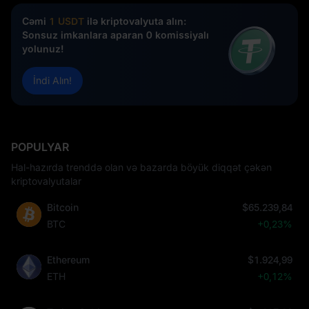
Cəmi
1 USDT
ilə kriptovalyuta alın:
Sonsuz imkanlara aparan 0 komissiyalı
yolunuz!
İndi Alın!
POPULYAR
Hal-hazırda trenddə olan və bazarda böyük diqqət çəkən
kriptovalyutalar
Bitcoin
$65.239,84
BTC
+0,23%
Ethereum
$1.924,99
ETH
+0,12%