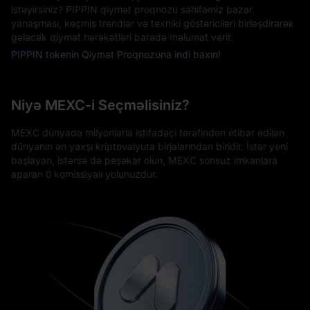
istəyirsiniz? PIPPIN qiymət proqnozu səhifəmiz bazar
yanaşması, keçmiş trendlər və texniki göstəriciləri birləşdirərək
gələcək qiymət hərəkətləri barədə məlumat verir.
PIPPIN tokenin Qiymət Proqnozuna indi baxın!
Niyə MEXC-i Seçməlisiniz?
MEXC dünyada milyonlarla istifadəçi tərəfindən etibar edilən
dünyanın ən yaxşı kriptovalyuta birjalarından biridir. İstər yeni
başlayan, istərsə də peşəkar olun, MEXC sonsuz imkanlara
aparan 0 komissiyalı yolunuzdur.