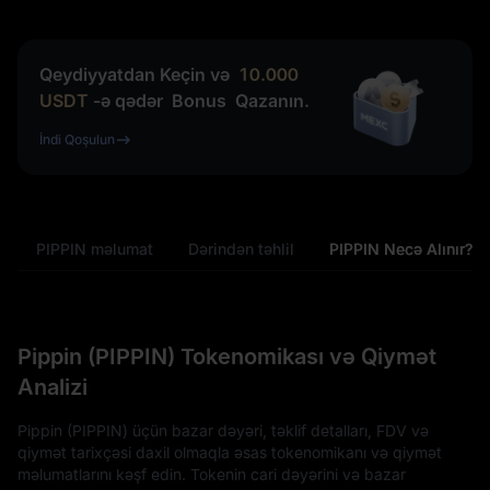
Qeydiyyatdan Keçin və
10.000
USDT
-ə qədər
Bonus
Qazanın.
İndi Qoşulun
a
PIPPIN məlumat
Dərindən təhlil
PIPPIN Necə Alınır?
Pippin (PIPPIN) Tokenomikası və Qiymət
Analizi
Pippin (PIPPIN) üçün bazar dəyəri, təklif detalları, FDV və
qiymət tarixçəsi daxil olmaqla əsas tokenomikanı və qiymət
məlumatlarını kəşf edin. Tokenin cari dəyərini və bazar