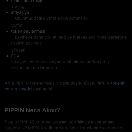
maksimum təklif
+ aşağı
inflyasiya
= Uzunmüddətli qiymət artımı potensialı.
Şəffaf
token paylanması
= Layihəyə daha çox etimad və mərkəzləşdirilmiş idarəetmə
riskinin azalması.
Yüksək
FDV
və aşağı cari bazar dəyəri = Mümkün həddən artıq
dəyərləndirmə siqnalları.
Artıq PIPPIN tokenomikasını başa düşdünüzsə,
PIPPIN tokenin
canlı qiymətini
kəşf edin!
PIPPIN Necə Alınır?
Pippin (PIPPIN) kriptovalyutasını portfelinizə əlavə etmək
istəyirsiniz? MEXC kredit kartları, bank transferləri və peer-to-