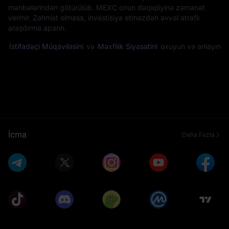
mənbələrindən götürülüb. MEXC onun dəqiqliyinə zəmanət
vermir. Zəhmət olmasa, investisiya etməzdən əvvəl ətraflı
araşdırma aparın.
İstifadəçi Müqaviləsini
və
Məxfilik Siyasətini
oxuyun və anlayın
İcma
Daha Fazla