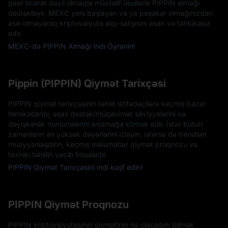
peer ticarət daxil olmaqla müxtəlif üsullarla PIPPIN almağı
dəstəkləyir. MEXC yeni başlayan və ya peşəkar olmağınızdan
asılı olmayaraq kriptovalyuta alqı-satqısını asan və təhlükəsiz
edir.
MEXC-də PIPPIN Almağı İndi Öyrənin!
Pippin (PIPPIN) Qiymət Tarixçəsi
PIPPIN qiymət tarixçəsinin təhlili istifadəçilərə keçmiş bazar
hərəkətlərini, əsas dəstək/müqavimət səviyyələrini və
dəyişkənlik nümunələrini anlamağa kömək edir. İstər bütün
zamanların ən yüksək dəyərlərini izləyin, istərsə də trendləri
müəyyənləşdirin, keçmiş məlumatlar qiymət proqnozu və
texniki təhlilin vacib hissəsidir.
PIPPIN Qiymət Tarixçəsini indi kəşf edin!
PIPPIN Qiymət Proqnozu
PIPPIN kriptovalyutasının qiymətinin nə olacağını bilmək