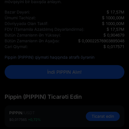
mövqeyini bir baxışda anlayın.
Bazar Dəyəri:
$ 17,57M
Ümumi Təchizat:
$ 1000,00M
Dövriyyədə Olan Təklif:
$ 1000,00M
FDV (Tamamilə Azaldılmış Dəyərləndirmə):
$ 17,57M
Bütün Zamanların Ən Yüksəyi:
$ 0,904679
Bütün Zamanların Ən Aşağısı:
$ 0,00022576903895048
Cari Qiymət:
$ 0,017571
Pippin (PIPPIN) qiyməti haqqında ətraflı öyrənin
İndi PIPPIN Alın!
Pippin (PIPPIN) Ticarəti Edin
PIPPIN
/
USDT
Ticarət edin
$0,017565
+0,72%