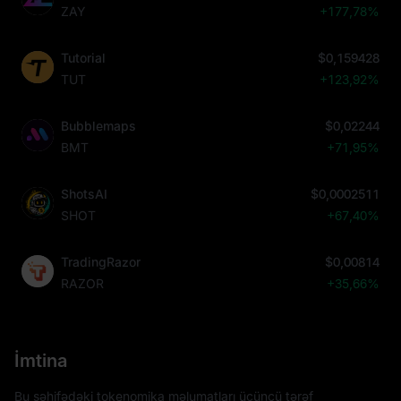
ZAY
+177,78%
Tutorial
$0,159428
TUT
+123,92%
Bubblemaps
$0,02244
BMT
+71,95%
ShotsAI
$0,0002511
SHOT
+67,40%
TradingRazor
$0,00814
RAZOR
+35,66%
İmtina
Bu səhifədəki tokenomika məlumatları üçüncü tərəf