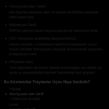
Dövriyyədə Olan Təklif:
Hal-hazırda bazarda olan və hərkəs tərəfindən saxlanıla
bilən token sayı.
Maksimum Təklif:
PIPPIN tokenin ümumi sayına qoyulmuş maksimum limit.
FDV (Tamamilə Azaldılmış Dəyərləndirmə):
Hazırkı qiymət × maksimum təklif kimi hesablanır və bu,
bütün tokenlər dövriyyədə olduqda ümumi bazar dəyərinin
proqnozunu verir.
İnflyasiya Faizi:
Yeni tokenlərin nə qədər sürətlə buraxıldığını əks etdirir və
azlıq və uzunmüddətli qiymət hərəkətinə təsir göstərir.
Bu Göstəricilər Treyderlər Üçün Niyə Vacibdir?
Yüksək
dövriyyədə olan təklif
= Daha çox likvidlik.
Limitli