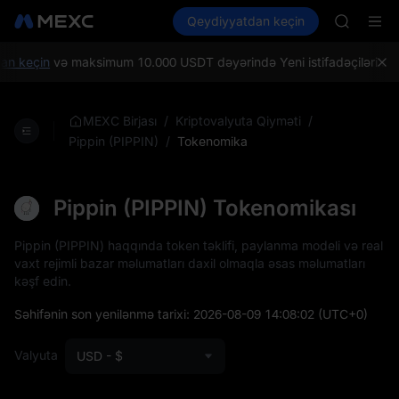
AAOI
Kripto al
Bazarlar
Qeydiyyatdan keçin
Spot
Futures
SKYAI
SPCX
UNITREE 
SPCX ris
n keçin
və maksimum 10.000 USDT dəyərində Yeni istifadəçiləri salam
GOLD(X
AAOI
SKYAI
/
/
MEXC Birjası
Kriptovalyuta Qiyməti
UNITREE 
/
Tokenomika
Pippin (PIPPIN)
SPCX ris
Pippin (PIPPIN) Tokenomikası
Pippin (PIPPIN) haqqında token təklifi, paylanma modeli və real
vaxt rejimli bazar məlumatları daxil olmaqla əsas məlumatları
kəşf edin.
Səhifənin son yenilənmə tarixi:
2026-08-09 14:08:02
(UTC+0)
Valyuta
USD - $