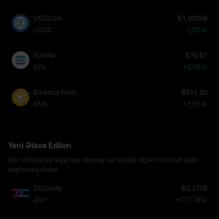
USDCoin
$1,00068
USDC
0,00%
Solana
$76,67
SOL
+0,35%
Binance Coin
$611,20
BNB
+1,01%
Yeni Əlavə Edilən
Son dövrlərdə siyahıya alınmış və ticarət üçün mövcud olan
kriptovalyutalar
ZKcandy
$3,2709
ZAY
+177,78%