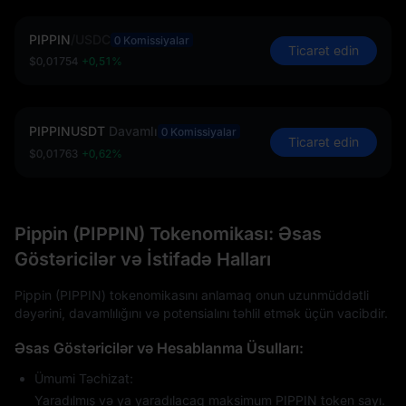
PIPPIN
/
USDC
0 Komissiyalar
Ticarət edin
$0,01754
+0,51%
PIPPINUSDT
Davamlı
0 Komissiyalar
Ticarət edin
$0,01763
+0,62%
Pippin (PIPPIN) Tokenomikası: Əsas
Göstəricilər və İstifadə Halları
Pippin (PIPPIN) tokenomikasını anlamaq onun uzunmüddətli
dəyərini, davamlılığını və potensialını təhlil etmək üçün vacibdir.
Əsas Göstəricilər və Hesablanma Üsulları:
Ümumi Təchizat:
Yaradılmış və ya yaradılacaq maksimum PIPPIN token sayı.