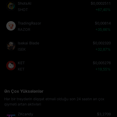
ShotsAI
$0,0002511
SHOT
+67,40%
TradingRazor
$0,00814
RAZOR
+35,66%
Isekai Blade
$0,002320
ISEK
+32,87%
KET
$0,005276
KET
+19,55%
Ən Çox Yüksələnlər
Hər bir treyderin diqqət etməli olduğu son 24 saatın ən çox
qiyməti artan aktivləri
ZKcandy
$3,2709