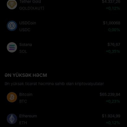
Tether Gold
$4.337,26
GOLD(XAUT)
+0,12%
USDCoin
$1,00068
USDC
0,00%
Solana
$76,67
SOL
+0,35%
ƏN YÜKSƏK HƏCM
Ən yüksək ticarət həcminə sahib olan kriptovalyutalar
Bitcoin
$65.239,84
BTC
+0,23%
Ethereum
$1.924,99
ETH
+0,12%