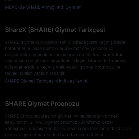
MEXC-də SHARE Almağı İndi Öyrənin!
ShareX (SHARE) Qiymət Tarixçəsi
SHARE qiymət tarixçəsinin təhlili istifadəçilərə keçmiş bazar
hərəkətlərini, əsas dəstək/müqavimət səviyyələrini və
dəyişkənlik nümunələrini anlamağa kömək edir. İstər bütün
zamanların ən yüksək dəyərlərini izləyin, istərsə də trendləri
müəyyənləşdirin, keçmiş məlumatlar qiymət proqnozu və
texniki təhlilin vacib hissəsidir.
SHARE Qiymət Tarixçəsini indi kəşf edin!
SHARE Qiymət Proqnozu
SHARE kriptovalyutasının qiymətinin nə olacağını bilmək
istəyirsiniz? SHARE qiymət proqnozu səhifəmiz bazar
yanaşması, keçmiş trendlər və texniki göstəriciləri birləşdirərək
gələcək qiymət hərəkətləri barədə məlumat verir.