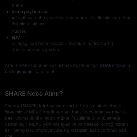
Şəffaf
token paylanması
= Layihəyə daha çox etimad və mərkəzləşdirilmiş idarəetmə
riskinin azalması.
Yüksək
FDV
və aşağı cari bazar dəyəri = Mümkün həddən artıq
dəyərləndirmə siqnalları.
Artıq SHARE tokenomikasını başa düşdünüzsə,
SHARE tokenin
canlı qiymətini
kəşf edin!
SHARE Necə Alınır?
ShareX (SHARE) kriptovalyutasını portfelinizə əlavə etmək
istəyirsiniz? MEXC kredit kartları, bank transferləri və peer-to-
peer ticarət daxil olmaqla müxtəlif üsullarla SHARE almağı
dəstəkləyir. MEXC yeni başlayan və ya peşəkar olmağınızdan
asılı olmayaraq kriptovalyuta alqı-satqısını asan və təhlükəsiz
edir.