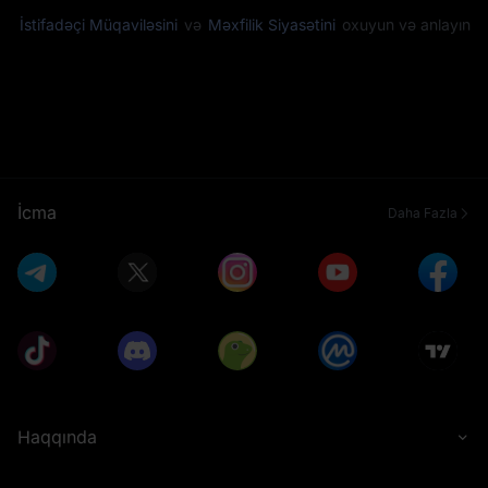
İstifadəçi Müqaviləsini
və
Məxfilik Siyasətini
oxuyun və anlayın
İcma
Daha Fazla
Haqqında