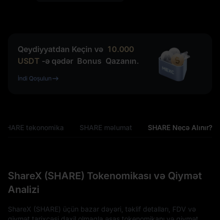
Qeydiyyatdan Keçin və
10.000
USDT
-ə qədər
Bonus
Qazanın.
İndi Qoşulun
SHARE tekonomika
SHARE məlumat
SHARE Necə Alınır?
ShareX (SHARE) Tokenomikası və Qiymət
Analizi
ShareX (SHARE) üçün bazar dəyəri, təklif detalları, FDV və
qiymət tarixçəsi daxil olmaqla əsas tokenomikanı və qiymət