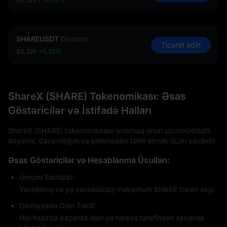
SHAREUSDT
Davamlı
Ticarət edin
$0,326
+5,22%
ShareX (SHARE) Tokenomikası: Əsas
Göstəricilər və İstifadə Halları
ShareX (SHARE) tokenomikasını anlamaq onun uzunmüddətli
dəyərini, davamlılığını və potensialını təhlil etmək üçün vacibdir.
Əsas Göstəricilər və Hesablanma Üsulları:
Ümumi Təchizat:
Yaradılmış və ya yaradılacaq maksimum SHARE token sayı.
Dövriyyədə Olan Təklif:
Hal-hazırda bazarda olan və hərkəs tərəfindən saxlanıla