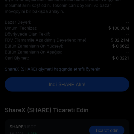
məlumatlarını kəşf edin. Tokenin cari dəyərini və bazar
mövqeyini bir baxışda anlayın.
Bazar Dəyəri:
--
Ümumi Təchizat:
$ 100,00M
Dövriyyədə Olan Təklif:
--
FDV (Tamamilə Azaldılmış Dəyərləndirmə):
$ 32,21M
Bütün Zamanların Ən Yüksəyi:
$ 0,6622
Bütün Zamanların Ən Aşağısı:
--
Cari Qiymət:
$ 0,3221
ShareX (SHARE) qiyməti haqqında ətraflı öyrənin
İndi SHARE Alın!
ShareX (SHARE) Ticarəti Edin
SHARE
/
USDT
Ticarət edin
$0,3221
+4,85%