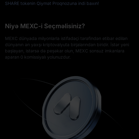
SHARE tokenin Qiymət Proqnozuna indi baxın!
Niyə MEXC-i Seçməlisiniz?
MEXC dünyada milyonlarla istifadəçi tərəfindən etibar edilən
dünyanın ən yaxşı kriptovalyuta birjalarından biridir. İstər yeni
başlayan, istərsə də peşəkar olun, MEXC sonsuz imkanlara
aparan 0 komissiyalı yolunuzdur.