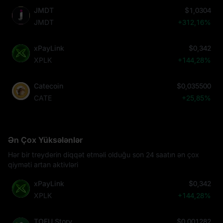
JMDT
$1,0304
JMDT
+312,16%
xPayLink
$0,342
XPLK
+144,28%
Catecoin
$0,035500
CATE
+25,85%
Ən Çox Yüksələnlər
Hər bir treyderin diqqət etməli olduğu son 24 saatın ən çox
qiyməti artan aktivləri
xPayLink
$0,342
XPLK
+144,28%
TOFU Story
$0,001282