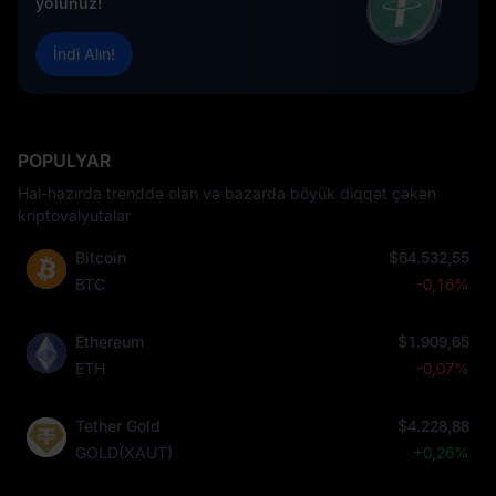
yolunuz!
İndi Alın!
POPULYAR
Hal-hazırda trenddə olan və bazarda böyük diqqət çəkən
kriptovalyutalar
Bitcoin
$64.532,55
BTC
-0,16%
Ethereum
$1.909,65
ETH
-0,07%
Tether Gold
$4.228,88
GOLD(XAUT)
+0,26%