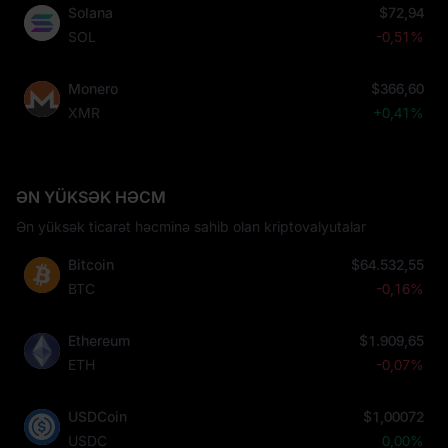
Solana
$72,94
SOL
-0,51%
Monero
$366,60
XMR
+0,41%
ƏN YÜKSƏK HƏCM
Ən yüksək ticarət həcminə sahib olan kriptovalyutalar
Bitcoin
$64.532,55
BTC
-0,16%
Ethereum
$1.909,65
ETH
-0,07%
USDCoin
$1,00072
USDC
0,00%