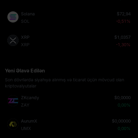
Solana
$72,94
SOL
-0,51%
XRP
$1,0357
XRP
-1,30%
Yeni Əlavə Edilən
Son dövrlərdə siyahıya alınmış və ticarət üçün mövcud olan
kriptovalyutalar
ZKcandy
$0,0000
ZAY
0,00%
AurumX
$0,00000
UMX
0,00%