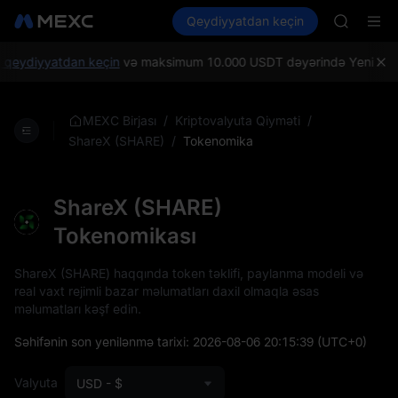
GOLD(X
Kripto al
Bazarlar
Qeydiyyatdan keçin
Spot
Futures
SPCX
SPCX
CASHCA
HFT
qeydiyyatdan keçin
və maksimum 10.000 USDT dəyərində Yeni istifadə
UNITREE
Unitree 
GOLD(X
/
/
MEXC Birjası
Kriptovalyuta Qiyməti
SPCX
/
Tokenomika
ShareX (SHARE)
CASHCA
HFT
UNITREE
ShareX (SHARE)
Unitree 
Tokenomikası
ShareX (SHARE) haqqında token təklifi, paylanma modeli və
real vaxt rejimli bazar məlumatları daxil olmaqla əsas
məlumatları kəşf edin.
Səhifənin son yenilənmə tarixi:
2026-08-06 20:15:39
(UTC+0)
Valyuta
USD - $