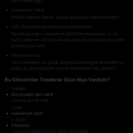
bilən token sayı.
Maksimum Təklif:
SHARE tokenin ümumi sayına qoyulmuş maksimum limit.
FDV (Tamamilə Azaldılmış Dəyərləndirmə):
Hazırkı qiymət × maksimum təklif kimi hesablanır və bu,
bütün tokenlər dövriyyədə olduqda ümumi bazar dəyərinin
proqnozunu verir.
İnflyasiya Faizi:
Yeni tokenlərin nə qədər sürətlə buraxıldığını əks etdirir və
azlıq və uzunmüddətli qiymət hərəkətinə təsir göstərir.
Bu Göstəricilər Treyderlər Üçün Niyə Vacibdir?
Yüksək
dövriyyədə olan təklif
= Daha çox likvidlik.
Limitli
maksimum təklif
+ aşağı
inflyasiya
= Uzunmüddətli qiymət artımı potensialı.