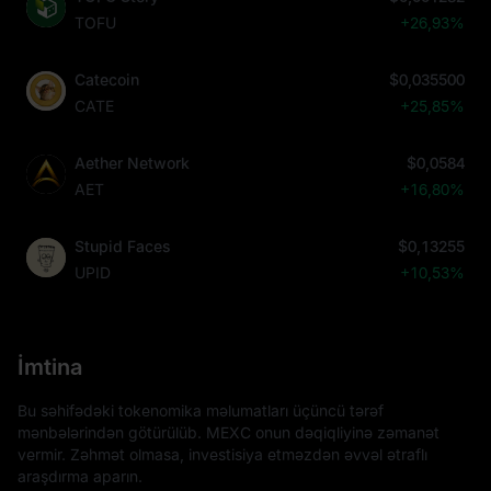
TOFU
+26,93%
Catecoin
$0,035500
CATE
+25,85%
Aether Network
$0,0584
AET
+16,80%
Stupid Faces
$0,13255
UPID
+10,53%
İmtina
Bu səhifədəki tokenomika məlumatları üçüncü tərəf
mənbələrindən götürülüb. MEXC onun dəqiqliyinə zəmanət
vermir. Zəhmət olmasa, investisiya etməzdən əvvəl ətraflı
araşdırma aparın.