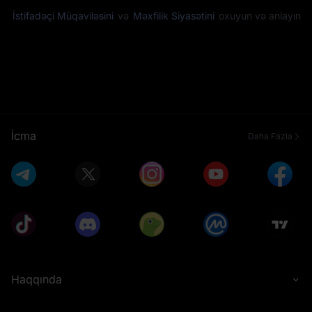
İstifadəçi Müqaviləsini
və
Məxfilik Siyasətini
oxuyun və anlayın
İcma
Daha Fazla
Haqqında