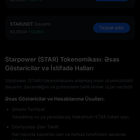
STARUSDT
Davamlı
Ticarət edin
$0,09234
+13,66%
Starpower (STAR) Tokenomikası: Əsas
Göstəricilər və İstifadə Halları
Starpower (STAR) tokenomikasını anlamaq onun uzunmüddətli
dəyərini, davamlılığını və potensialını təhlil etmək üçün vacibdir.
Əsas Göstəricilər və Hesablanma Üsulları:
Ümumi Təchizat:
Yaradılmış və ya yaradılacaq maksimum STAR token sayı.
Dövriyyədə Olan Təklif:
Hal-hazırda bazarda olan və hərkəs tərəfindən saxlanıla