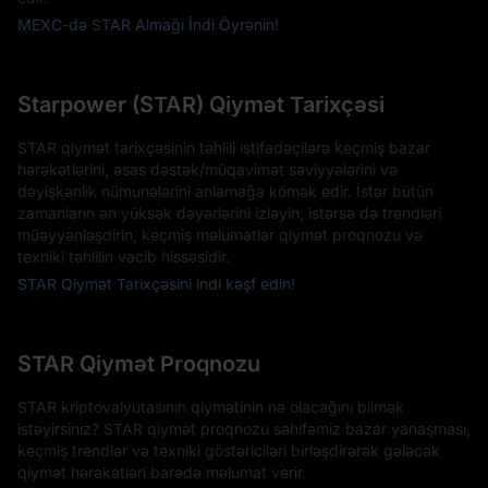
MEXC-də STAR Almağı İndi Öyrənin!
Starpower (STAR) Qiymət Tarixçəsi
STAR qiymət tarixçəsinin təhlili istifadəçilərə keçmiş bazar
hərəkətlərini, əsas dəstək/müqavimət səviyyələrini və
dəyişkənlik nümunələrini anlamağa kömək edir. İstər bütün
zamanların ən yüksək dəyərlərini izləyin, istərsə də trendləri
müəyyənləşdirin, keçmiş məlumatlar qiymət proqnozu və
texniki təhlilin vacib hissəsidir.
STAR Qiymət Tarixçəsini indi kəşf edin!
STAR Qiymət Proqnozu
STAR kriptovalyutasının qiymətinin nə olacağını bilmək
istəyirsiniz? STAR qiymət proqnozu səhifəmiz bazar yanaşması,
keçmiş trendlər və texniki göstəriciləri birləşdirərək gələcək
qiymət hərəkətləri barədə məlumat verir.