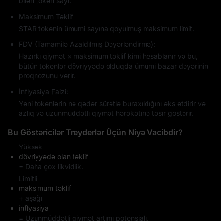
bilən token sayı.
Maksimum Təklif:
STAR tokenin ümumi sayına qoyulmuş maksimum limit.
FDV (Tamamilə Azaldılmış Dəyərləndirmə):
Hazırkı qiymət × maksimum təklif kimi hesablanır və bu,
bütün tokenlər dövriyyədə olduqda ümumi bazar dəyərinin
proqnozunu verir.
İnflyasiya Faizi:
Yeni tokenlərin nə qədər sürətlə buraxıldığını əks etdirir və
azlıq və uzunmüddətli qiymət hərəkətinə təsir göstərir.
Bu Göstəricilər Treyderlər Üçün Niyə Vacibdir?
Yüksək
dövriyyədə olan təklif
= Daha çox likvidlik.
Limitli
maksimum təklif
+ aşağı
inflyasiya
= Uzunmüddətli qiymət artımı potensialı.