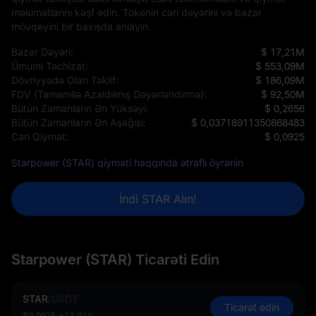
məlumatlarını kəşf edin. Tokenin cari dəyərini və bazar
mövqeyini bir baxışda anlayın.
Bazar Dəyəri:
$ 17,21M
Ümumi Təchizat:
$ 553,09M
Dövriyyədə Olan Təklif:
$ 186,09M
FDV (Tamamilə Azaldılmış Dəyərləndirmə):
$ 92,50M
Bütün Zamanların Ən Yüksəyi:
$ 0,2656
Bütün Zamanların Ən Aşağısı:
$ 0,03718911350868483
Cari Qiymət:
$ 0,0925
Starpower (STAR) qiyməti haqqında ətraflı öyrənin
İndi STAR Alın!
Starpower (STAR) Ticarəti Edin
STAR
/
USDT
Ticarət edin
$0,0925
+13,91%