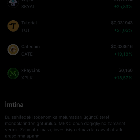
SKYAI
+25,83%
Tutorial
$0,031943
TUT
+21,05%
Catecoin
$0,033616
CATE
+19,18%
xPayLink
$0,166
XPLK
+18,57%
İmtina
Bu səhifədəki tokenomika məlumatları üçüncü tərəf
mənbələrindən götürülüb. MEXC onun dəqiqliyinə zəmanət
vermir. Zəhmət olmasa, investisiya etməzdən əvvəl ətraflı
araşdırma aparın.