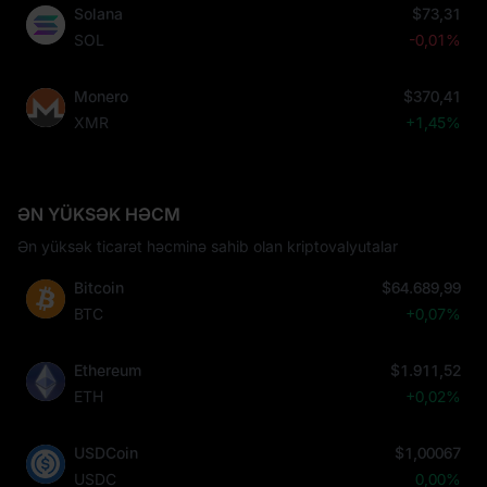
Solana
$73,31
SOL
-0,01%
Monero
$370,41
XMR
+1,45%
ƏN YÜKSƏK HƏCM
Ən yüksək ticarət həcminə sahib olan kriptovalyutalar
Bitcoin
$64.689,99
BTC
+0,07%
Ethereum
$1.911,52
ETH
+0,02%
USDCoin
$1,00067
USDC
0,00%