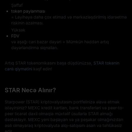
Şəffaf
token paylanması
= Layihəyə daha çox etimad və mərkəzləşdirilmiş idarəetmə
riskinin azalması.
Yüksək
FDV
və aşağı cari bazar dəyəri = Mümkün həddən artıq
dəyərləndirmə siqnalları.
Artıq STAR tokenomikasını başa düşdünüzsə,
STAR tokenin
canlı qiymətini
kəşf edin!
STAR Necə Alınır?
Starpower (STAR) kriptovalyutasını portfelinizə əlavə etmək
istəyirsiniz? MEXC kredit kartları, bank transferləri və peer-to-
peer ticarət daxil olmaqla müxtəlif üsullarla STAR almağı
dəstəkləyir. MEXC yeni başlayan və ya peşəkar olmağınızdan
asılı olmayaraq kriptovalyuta alqı-satqısını asan və təhlükəsiz
edir.