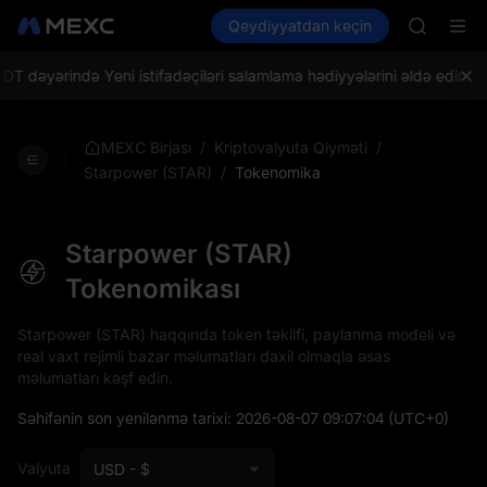
SPCX
Kripto al
Bazarlar
Qeydiyyatdan keçin
Spot
Futures
UNITREE
UNITREE
Unitree 
SKYAI
əyərində Yeni istifadəçiləri salamlama hədiyyələrini əldə edin!
MEX
ACE
HFT
SPCX
/
/
MEXC Birjası
Kriptovalyuta Qiyməti
UNITREE
/
Tokenomika
Starpower (STAR)
Unitree 
Starpower (STAR)
Tokenomikası
Starpower (STAR) haqqında token təklifi, paylanma modeli və
real vaxt rejimli bazar məlumatları daxil olmaqla əsas
məlumatları kəşf edin.
Səhifənin son yenilənmə tarixi:
2026-08-07 09:07:04
(UTC+0)
Valyuta
USD - $