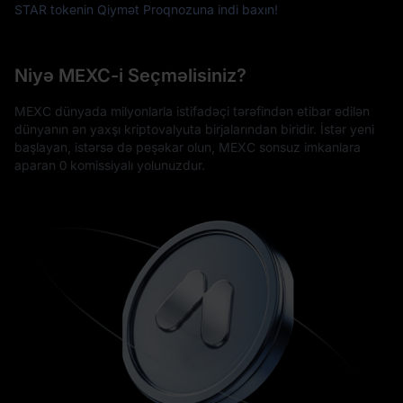
STAR tokenin Qiymət Proqnozuna indi baxın!
Niyə MEXC-i Seçməlisiniz?
MEXC dünyada milyonlarla istifadəçi tərəfindən etibar edilən
dünyanın ən yaxşı kriptovalyuta birjalarından biridir. İstər yeni
başlayan, istərsə də peşəkar olun, MEXC sonsuz imkanlara
aparan 0 komissiyalı yolunuzdur.