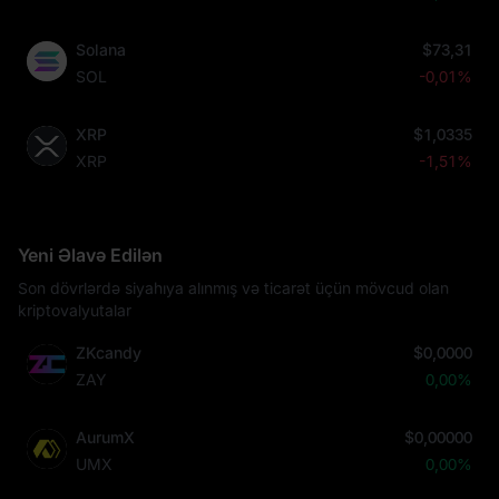
Solana
$73,31
SOL
-0,01%
XRP
$1,0335
XRP
-1,51%
Yeni Əlavə Edilən
Son dövrlərdə siyahıya alınmış və ticarət üçün mövcud olan
kriptovalyutalar
ZKcandy
$0,0000
ZAY
0,00%
AurumX
$0,00000
UMX
0,00%