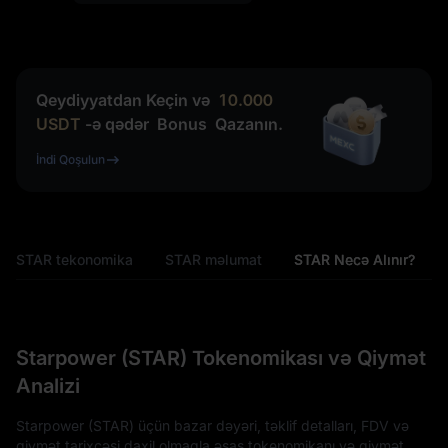
Qeydiyyatdan Keçin və
10.000
USDT
-ə qədər
Bonus
Qazanın.
İndi Qoşulun
STAR tekonomika
STAR məlumat
STAR Necə Alınır?
Starpower (STAR) Tokenomikası və Qiymət
Analizi
Starpower (STAR) üçün bazar dəyəri, təklif detalları, FDV və
qiymət tarixçəsi daxil olmaqla əsas tokenomikanı və qiymət