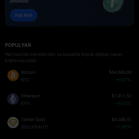
yolunuz!
İndi Alın!
POPULYAR
Hal-hazırda trenddə olan və bazarda böyük diqqət çəkən
kriptovalyutalar
Bitcoin
$64.689,99
BTC
+0,07%
Ethereum
$1.911,52
ETH
+0,02%
Tether Gold
$4.288,41
GOLD(XAUT)
+1,67%