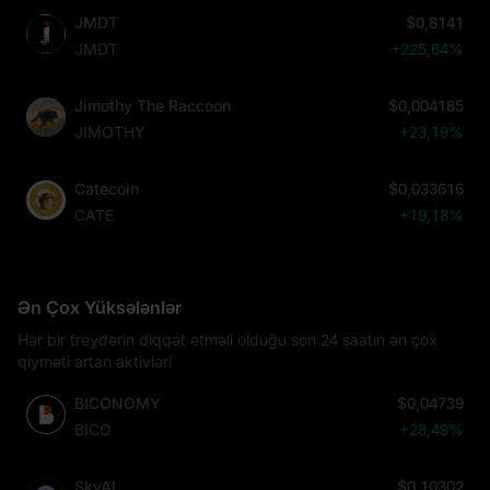
JMDT
$0,8141
JMDT
+225,64%
Jimothy The Raccoon
$0,004185
JIMOTHY
+23,19%
Catecoin
$0,033616
CATE
+19,18%
Ən Çox Yüksələnlər
Hər bir treyderin diqqət etməli olduğu son 24 saatın ən çox
qiyməti artan aktivləri
BICONOMY
$0,04739
BICO
+28,49%
SkyAI
$0,10302