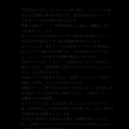
KYC認証を完了していないユーザー様も、イベントへの参
加および報酬の獲得が可能です。[参加登録] ボタンをクリッ
クすることで参加資格を得られます。
複数の新規イベントに同時参加された場合、報酬は一回分
のみ進呈いたします。
本イベントは日本国内のユーザー様のみが対象であり、そ
れ以外の地域のユーザー様は報酬対象外となります。
本イベントは、指定チャネルの招待コードから新規登録さ
れたユーザー様のみが対象です。それ以外のユーザー様
は、イベントへの参加や報酬の獲得はできません。
先物ボーナスは、アカウントに配布されてから7日以内にご
使用ください。使用期限を過ぎたボーナスはプラットフォ
ームにより回収されます。
先物ボーナスを使用する前に、先物アカウントから資産を
移動した場合、ボーナスは回収されます。
報酬はイベント終了後7日以内に付与されます。使用前に必
ず先物ボーナスの説明をご確認ください。 詳細はこちら：
先物ボーナスの説明
オンチェーン入金、法定通貨入金、クレジットカード入
金、P2P取引および第三者支払いが対象です。なお、MEXC
の内部送金は対象外となります。
不正な入金や取引が疑われる場合、報酬対象外となりま
す。（関連アカウントやサブアカウントの使用などを含み