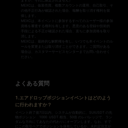
ますが、それに限定されません）
MEXCは、仮装売買、複数アカウントの運用、自己取引、そ
の他不正行為が確認された場合、報酬を取り消す権利を留
保します。
MEXCは、本イベントに参加するすべてのユーザー様の参加
資格を審査する権利を有します。悪意のある登録や技術的
手段による不正が確認された場合、直ちに参加資格を取り
消します。
MEXCは、最終的な解釈権を有し、いつでも本イベントのル
ールを変更または取り消すことができます。ご質問がある
場合は、カスタマーサービスセンターまでお問い合わせく
ださい。
よくある質問
1.エアドロップポジションイベントはどのよう
に行われますか？
イベント終了後7日以内、システムが自動的に、SUIUSDT の先
物ポジション 1000 USDT 相当、50倍 のレバレッジで、ラン
ダムな方向にてあなたの代わりにオープンします。なお、すで
にこの取引ペアでポジションを保有しているか、未約定注文が