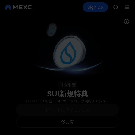
AAOI
Buy Crypto
Markets
Spot
Sign Up
Futures
SKYAI
SPCX
UNITREE 
SPCX ris
GOLD(X
AAOI
SKYAI
UNITREE 
SPCX ris
日本限定
SUI新規特典
1,000USDT相当！ SUIエアドロップ獲得チャンス！
イベントは終了しました
共有