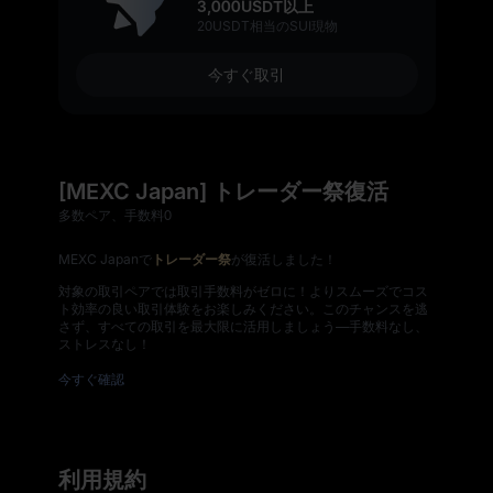
3,000USDT以上
20USDT相当のSUI現物
今すぐ取引
[MEXC Japan] トレーダー祭復活
多数ペア、手数料0
MEXC Japanで
トレーダー祭
が復活しました！
対象の取引ペアでは取引手数料がゼロに！よりスムーズでコス
ト効率の良い取引体験をお楽しみください。このチャンスを逃
さず、すべての取引を最大限に活用しましょう—手数料なし、
ストレスなし！
今すぐ確認
利用規約