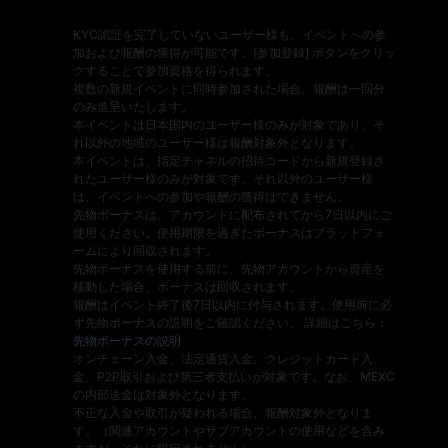
KYC認証を完了していないユーザー様も、イベントへの参
加および報酬の獲得が可能です。[参加登録] ボタンをクリッ
クすることで参加資格を得られます。
複数の新規イベントに同時参加された場合、報酬は一回分
のみ進呈いたします。
本イベントは日本国内のユーザー様のみが対象であり、そ
れ以外の地域のユーザー様は報酬対象外となります。
本イベントは、指定チャネルの招待コードから新規登録さ
れたユーザー様のみが対象です。それ以外のユーザー様
は、イベントへの参加や報酬の獲得はできません。
先物ボーナスは、アカウントに配布されてから7日以内にご
使用ください。使用期限を過ぎたボーナスはプラットフォ
ームにより回収されます。
先物ボーナスを使用する前に、先物アカウントから資産を
移動した場合、ボーナスは回収されます。
報酬はイベント終了後7日以内に付与されます。使用前に必
ず先物ボーナスの説明をご確認ください。 詳細はこちら：
先物ボーナスの説明
オンチェーン入金、法定通貨入金、クレジットカード入
金、P2P取引および第三者支払いが対象です。なお、MEXC
の内部送金は対象外となります。
不正な入金や取引が疑われる場合、報酬対象外となりま
す。（関連アカウントやサブアカウントの使用などを含み