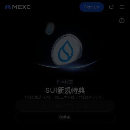
SKYAI
Buy Crypto
Markets
Spot
Sign Up
Futures
UNITREE 
SPCX
SPCX ris
GOLD(X
AAOI
SKYAI
UNITREE 
SPCX ris
日本限定
SUI新規特典
1,000USDT相当！ SUIエアドロップ獲得チャンス！
イベントは終了しました
共有