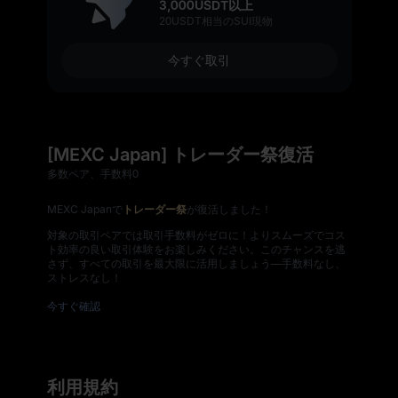
3,000USDT以上
20USDT相当のSUI現物
今すぐ取引
[MEXC Japan] トレーダー祭復活
多数ペア、手数料0
MEXC Japanで
トレーダー祭
が復活しました！
対象の取引ペアでは取引手数料がゼロに！よりスムーズでコス
ト効率の良い取引体験をお楽しみください。このチャンスを逃
さず、すべての取引を最大限に活用しましょう—手数料なし、
ストレスなし！
今すぐ確認
利用規約