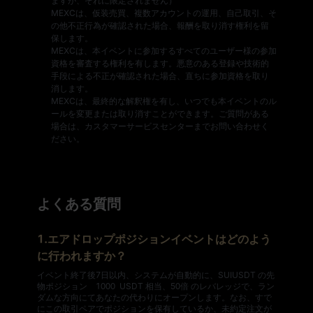
ますが、それに限定されません）
MEXCは、仮装売買、複数アカウントの運用、自己取引、そ
の他不正行為が確認された場合、報酬を取り消す権利を留
保します。
MEXCは、本イベントに参加するすべてのユーザー様の参加
資格を審査する権利を有します。悪意のある登録や技術的
手段による不正が確認された場合、直ちに参加資格を取り
消します。
MEXCは、最終的な解釈権を有し、いつでも本イベントのル
ールを変更または取り消すことができます。ご質問がある
場合は、カスタマーサービスセンターまでお問い合わせく
ださい。
よくある質問
1.エアドロップポジションイベントはどのよう
に行われますか？
イベント終了後7日以内、システムが自動的に、SUIUSDT の先
物ポジション 1000 USDT 相当、50倍 のレバレッジで、ラン
ダムな方向にてあなたの代わりにオープンします。なお、すで
にこの取引ペアでポジションを保有しているか、未約定注文が