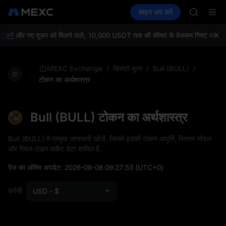
AAOI
क्रिप्टो खरीदें
मार्केट
स्पॉट
साइन अप करें
फ़्यूचर्स
SKYAI
कमाएँ
SPCX
UNITREE 
SPCX ris
रें
और नए यूज़र को मिलने वाले, 10,000 USDT तक की कीमत के वेलकम गिफ़्ट क्लेम करें
GOLD(X
AAOI
SKYAI
/
/
/
MEXC Exchange
क्रिप्टो मूल्य
Bull (BULL)
UNITREE 
टोकन का अर्थशास्त्र
SPCX ris
Bull (BULL) टोकन का अर्थशास्त्र
Bull (BULL) में प्रमुख जानकारी खोजें, जिसमें इसकी टोकन आपूर्ति, वितरण मॉडल
और रियल-टाइम मार्केट डेटा शामिल हैं.
पेज का अंतिम अपडेट:
2026-08-08 09:27:53
(UTC+0)
करेंसी
USD - $