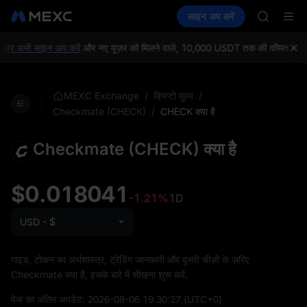
GOLD(X
क्रिप्टो खरीदें
मार्केट
स्पॉट
साइन अप करें
फ़्यूचर्स
SPCX
कमाएँ
SPCX
CASHCA
HFT
र अभी साइन अप करें
और नए यूज़र को मिलने वाले, 10,000 USDT तक की कीमत के वेलकम 
UNITREE
Unitree 
GOLD(X
/
/
MEXC Exchange
क्रिप्टो मूल्य
SPCX
/
CHECK क्या है
Checkmate (CHECK)
CASHCA
HFT
Checkmate (CHECK) क्या है
UNITREE
Unitree 
$0.018041
-1.21%
1D
USD - $
गाइड, टोकन का अर्थशास्त्र, ट्रेडिंग जानकारी और दूसरी चीज़ों के ज़रिए
Checkmate क्या है, इसके बारे में सीखना शुरू करें.
पेज का अंतिम अपडेट:
2026-08-06 19:30:27
(UTC+0)