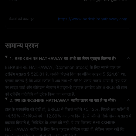
कंपनी की वेबसाइट
https://www.berkshirehathaway.com
सामान्य प्रश्न
1
.
BERKSHIRE HATHAWAY
का अभी का शेयर प्राइस कितना है?
BERKSHIRE HATHAWAY
, (
Common Stock
) के लिए सबसे हाल का 
ट्रेडिंग प्राइस 
$ 520.81
 है, जबकि पिछले दिन का अंतिम प्राइस 
$ 524.61
 था. 
इसका मतलब है कि आज स्टॉक में अब तक 
-0.69%
 उतार-चढ़ाव आया है. इस पेज 
पर लाइव चार्ट और कोटेशन सेक्शन में इंट्रा-डे प्राइस अपडेट और 
BRK.B
 की हाल 
की ट्रेडिंग गतिविधि को ट्रैक किया जा सकता है.
2
.
क्या
BERKSHIRE HATHAWAY
स्टॉक ऊपर जा रहा है या नीचे?
हाल के परफ़ॉर्मेंस को देखें तो, 
BRK.B
 ने पिछले महीने 
+5.12%
, पिछले छह महीनों में 
+4.56%
 और पिछले वर्ष 
+12.86%
 का लाभ दिया है. ये आँकड़ें सिर्फ़ शेयर-प्राइस में 
बदलाव दिखाते हैं, डिविडेंड के असर को नहीं. ये सब मिलकर 
BERKSHIRE 
HATHAWAY
 स्टॉक के लिए 
स्थिर
 प्राइस मोमेंटम बताते हैं, लेकिन ध्यान रखें कि 
पिछले लाभ भविष्य के नतीजों की गारंटी नहीं देते हैं.