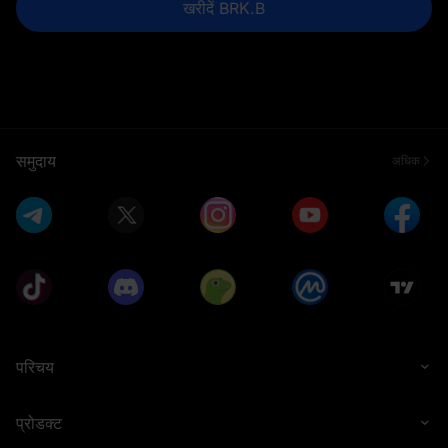
खरीदें BRK.B
समुदाय
अधिक
परिचय
प्रोडक्ट