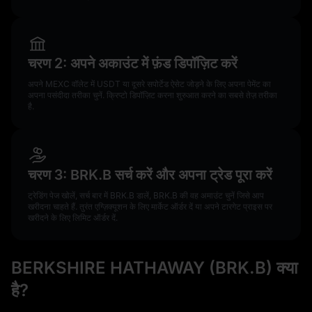
चरण 2: अपने अकाउंट में फ़ंड डिपॉज़िट करें
अपने MEXC वॉलेट में USDT या दूसरे सपोर्टेड ऐसेट जोड़ने के लिए अपना पेमेंट का
अपना पसंदीदा तरीका चुनें. क्रिप्टो डिपॉज़िट करना शुरुआत करने का सबसे तेज़ तरीका
है.
चरण 3: BRK.B सर्च करें और अपना ट्रेड पूरा करें
ट्रेडिंग पेज खोलें, सर्च बार में BRK.B डालें, BRK.B की वह अमाउंट चुनें जिसे आप
खरीदना चाहते हैं. तुरंत एग्ज़िक्यूशन के लिए मार्केट ऑर्डर दें या अपने टारगेट प्राइस पर
खरीदने के लिए लिमिट ऑर्डर दें.
BERKSHIRE HATHAWAY (BRK.B) क्या
है?