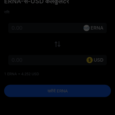
ERNA-से-USD कैलकुलेटर
राशि
ERNA
USD
1 ERNA = 4.252 USD
खरीदें ERNA