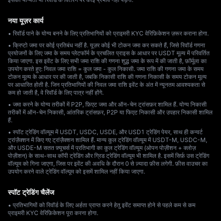
नया यूज़र कार्य
• रिवॉर्ड पाने के योग्य बनने के लिए प्रतिभागियों को प्राइमरी KYC वेरिफ़िकेशन ज़रूर कराना होगा.
• क्रिप्टो जमा पर कोई प्रतिबंध नहीं है. यूज़र कोई भी टोकन जमा कर सकते हैं, जिसे रिवॉर्ड गणना
प्रयोजनों के लिए जमा के समय प्लेटफॉर्म के प्रचलित प्राइस के आधार पर USDT मूल्य में परिवर्तित
किया जाएगा. इस इवेंट के लिए सभी जमा राशि की गणना शुद्ध जमा के रूप में की जाती है, फ़ॉर्मूला का
उपयोग करते हुए: निवल जमा राशि = कुल जमा - कुल निकासी. जमा राशि की गणना जमा के समय
टोकन मूल्य के आधार पर की जाती है, जबकि निकासी राशि की गणना निकासी के समय टोकन मूल्य
पर आधारित होती है. जिन प्रतिभागियों की निवल जमा राशि इवेंट के अंत में न्यूनतम आवश्यकता से
कम हो जाती है, वे रिवॉर्ड के लिए पात्र नहीं होंगे.
• जमा करने के योग्य तरीकों में P2P, फ़िएट जमा और ऑन-चेन ट्रांसफ़र शामिल हैं. योग्य निकासी
तरीकों में ऑन-चेन निकासी, आंतरिक ट्रांसफ़र, P2P या फिएट निकासी और उपहार निकासी शामिल
हैं.
• स्पॉट ट्रेडिंग वॉल्यूम में USDT, USDC, USDE, और USD1 ट्रेडिंग पेयर, साथ ही कन्वर्ट
ट्रांज़ैक्शन में किए गए ट्रांज़ैक्शन शामिल हैं. मान्य कुल ट्रेडिंग वॉल्यूम में USDT-M, USDC-M,
और USDE-M सतत फ़्यूचर्स में प्रतिभागी का कुल ट्रेडिंग वॉल्यूम (ओपन पोज़ीशन + क्लोज़
पोज़ीशन) के साथ-साथ कॉपी ट्रेडिंग और ग्रिड ट्रेडिंग वॉल्यूम भी शामिल है. इसमें सिर्फ़ उस ट्रेडिंग
वॉल्यूम को गिना जाएगा, जिस पर इवेंट की अवधि के दौरान 0 से ज़्यादा फ़ीस लगेगी. फ़ीस वाउचर का
उपयोग करने वाले ट्रेडिंग वॉल्यूम को इसमें शामिल नहीं किया जाएगा.
स्पॉट ट्रेडिंग चैलेंज
• प्रतिभागियों को रिवॉर्ड के लिए अर्हता प्राप्त करने हेतु इवेंट समाप्त होने से पहले कम से कम
प्राइमरी KYC वेरिफ़िकेशन पूरा करना होगा.