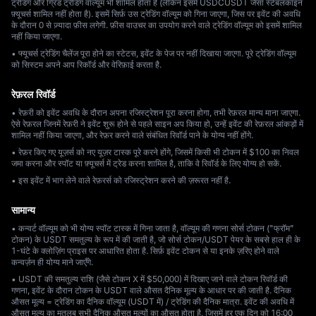
ट्रेडिंग और ग्रिड ट्रेडिंग वॉल्यूम भी शामिल होता है (लेकिन इसमें USDCUSDT जैसा स्टेबलकॉइन
फ़्यूचर्स शामिल नहीं होता है). इसमें सिर्फ़ उस ट्रेडिंग वॉल्यूम को गिना जाएगा, जिस पर इवेंट की अवधि
के दौरान 0 से ज़्यादा फ़ीस लगेगी. फ़ीस वाउचर का उपयोग करने वाले ट्रेडिंग वॉल्यूम को इसमें शामिल
नहीं किया जाएगा.
• फ्यूचर्स ट्रेडिंग चैलेंज पूरा होने का स्टेटस, इवेंट के पेज पर नहीं दिखाया जाएगा. पूरे ट्रेडिंग वॉल्यूम
को सिस्टम अपने आप रिकॉर्ड और वेरिफ़ाई करता है.
रेफ़रल रिवॉर्ड
• रेफ़री को इवेंट अवधि के दौरान अपना रजिस्ट्रेशन पूरा करना होगा, तभी रेफ़रल मान्य माना जाएगा.
ऐसे रेफ़रल जिनमें रेफ़री ने इवेंट शुरू होने से पहले साइन अप किया हो, उन्हें इवेंट की रेफ़रल आंकड़ों में
शामिल नहीं किया जाएगा, और रेफ़र करने वाले संबंधित रिवॉर्ड पाने के योग्य नहीं होंगे.
• रेफ़र किए गए यूज़र्स को नए यूज़र टास्क पूरे करने होंगे, जिसमें किसी भी टोकन में $100 का निवल
जमा करना और स्पॉट या फ़्यूचर्स में ट्रेड करना शामिल है, ताकि वे रिवॉर्ड के लिए योग्य हो सकें.
• इस इवेंट में भाग लेने वाले रेफ़रर्स को रजिस्ट्रेशन करने की ज़रूरत नहीं है.
सामान्य
• कन्वर्ट वॉल्यूम को भी योग्य स्पॉट टास्क में गिना जाता है, वॉल्यूम की गणना सोर्स टोकन ("फ्रॉम"
टोकन) के USDT समतुल्य के रूप में की जाती है, जो सोर्स टोकन/USDT पेयर के सबसे हाल ही के
1-घंटे के क्लोज़िंग प्राइस पर आधारित होता है. सिर्फ़ इवेंट टोकन से या इनके ज़रिए होने वाले
कन्वर्ज़न ही योग्य माने जाएँगे.
• USDT की समतुल्य राशि (जैसे टोकन X में $50,000) में दिखाए जाने वाले टोकन रिवॉर्ड की
गणना, इवेंट के दौरान टोकन के USDT वाले औसत दैनिक मूल्य के आधार पर की जाती है. दैनिक
औसत मूल्य = ट्रेडिंग का दैनिक वॉल्यूम (USDT में) / ट्रेडिंग की दैनिक मात्रा. इवेंट की अवधि में
औसत मूल्य का मतलब सभी दैनिक औसत मूल्यों का औसत होता है, जिसमें हर एक दिन को 16:00