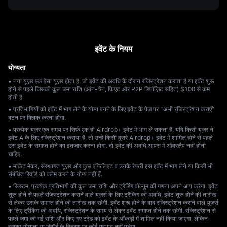
इवेंट के नियम
योग्यता
• नया यूज़र एक ऐसा यूज़र होता है, जो इवेंट की अवधि के दौरान रजिस्ट्रेशन कराता है या इवेंट शुरू
होने से पहले जिसकी कुल जमा राशि (ऑन-चेन, फ़िएट और P2P डिपॉज़िट सहित) $100 से कम
होती है.
• प्रतिभागियों को इवेंट में भाग लेने के योग्य बनने के लिए इवेंट के पेज पर "अभी रजिस्ट्रेशन कराएँ"
बटन पर क्लिक करना होगा.
• प्रत्येक यूज़र एक समय पर सिर्फ़ एक ही Airdrop+ इवेंट में भाग ले सकता है. यदि किसी यूज़र ने
इवेंट A के लिए रजिस्ट्रेशन कराया है, तो उन्हें किसी दूसरे Airdrop+ इवेंट में शामिल होने से पहले
उस इवेंट के समाप्त होने का इंतज़ार करना होगा. दो इवेंट की अवधि आपस में ओवरलैप नहीं होनी
चाहिए.
• मार्केट मेकर, संस्थागत यूज़र और कुछ एफ़िलिएट व उनके रेफ़री इस इवेंट में भाग लेने या किसी भी
संबंधित रिवॉर्ड को क्लेम करने के योग्य नहीं हैं.
• सिस्टम, प्रत्येक प्रतिभागी की कुल जमा राशि और ट्रेडिंग वॉल्यूम की गणना अपने आप करेगा. इवेंट
शुरू होने से पहले रजिस्ट्रेशन कराने वाले यूज़र्स के लिए ट्रैकिंग की अवधि, इवेंट शुरू होने की तारीख
से लेकर उसके समाप्त होने की तारीख तक रहेगी. इवेंट शुरू होने के बाद रजिस्ट्रेशन कराने वाले यूज़र्स
के लिए ट्रैकिंग की अवधि, रजिस्ट्रेशन के समय से लेकर इवेंट समाप्त होने तक रहेगी. रजिस्ट्रेशन से
पहले जमा की गई राशि और किए गए ट्रेड को इवेंट के आँकड़ों में शामिल नहीं किया जाएगा, लेकिन
इसका योग्यता या रिवॉर्ड के वितरण पर कोई प्रभाव नहीं पड़ेगा.