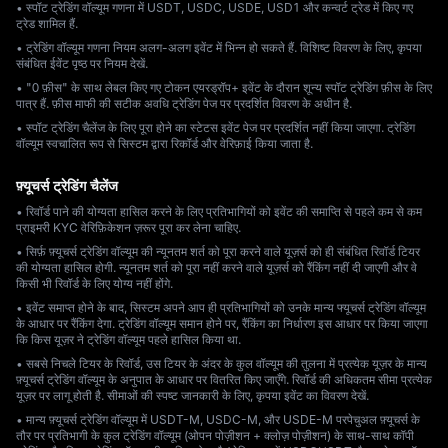
• स्पॉट ट्रेडिंग वॉल्यूम गणना में USDT, USDC, USDE, USD1 और कन्वर्ट ट्रेड में किए गए
ट्रेड शामिल हैं.
• ट्रेडिंग वॉल्यूम गणना नियम अलग-अलग इवेंट में भिन्न हो सकते हैं. विशिष्ट विवरण के लिए, कृपया
संबंधित ईवेंट पृष्ठ पर नियम देखें.
• "0 फ़ीस" के साथ लेबल किए गए टोकन एयरड्रॉप+ इवेंट के दौरान शून्य स्पॉट ट्रेडिंग फ़ीस के लिए
पात्र हैं. फ़ीस माफी की सटीक अवधि ट्रेडिंग पेज पर प्रदर्शित विवरण के अधीन है.
• स्पॉट ट्रेडिंग चैलेंज के लिए पूरा होने का स्टेटस इवेंट पेज पर प्रदर्शित नहीं किया जाएगा. ट्रेडिंग
वॉल्यूम स्वचालित रूप से सिस्टम द्वारा रिकॉर्ड और वेरिफ़ाई किया जाता है.
फ़्यूचर्स ट्रेडिंग चैलेंज
• रिवॉर्ड पाने की योग्यता हासिल करने के लिए प्रतिभागियों को इवेंट की समाप्ति से पहले कम से कम
प्राइमरी KYC वेरिफ़िकेशन ज़रूर पूरा कर लेना चाहिए.
• सिर्फ़ फ़्यूचर्स ट्रेडिंग वॉल्यूम की न्यूनतम शर्त को पूरा करने वाले यूज़र्स को ही संबंधित रिवॉर्ड टियर
की योग्यता हासिल होगी. न्यूनतम शर्त को पूरा नहीं करने वाले यूज़र्स को रैंकिंग नहीं दी जाएगी और वे
किसी भी रिवॉर्ड के लिए योग्य नहीं होंगे.
• इवेंट समाप्त होने के बाद, सिस्टम अपने आप ही प्रतिभागियों को उनके मान्य फ्यूचर्स ट्रेडिंग वॉल्यूम
के आधार पर रैंकिंग देगा. ट्रेडिंग वॉल्यूम समान होने पर, रैंकिंग का निर्धारण इस आधार पर किया जाएगा
कि किस यूज़र ने ट्रेडिंग वॉल्यूम पहले हासिल किया था.
• सबसे निचले टियर के रिवॉर्ड, उस टियर के अंदर के कुल वॉल्यूम की तुलना में प्रत्येक यूज़र के मान्य
फ़्यूचर्स ट्रेडिंग वॉल्यूम के अनुपात के आधार पर वितरित किए जाएँगे. रिवॉर्ड की अधिकतम सीमा प्रत्येक
यूज़र पर लागू होती है. सीमाओं की स्पष्ट जानकारी के लिए, कृपया इवेंट का विवरण देखें.
• मान्य फ़्यूचर्स ट्रेडिंग वॉल्यूम में USDT-M, USDC-M, और USDE-M परपेचुअल फ़्यूचर्स के
तौर पर प्रतिभागी के कुल ट्रेडिंग वॉल्यूम (ओपन पोज़ीशन + क्लोज़ पोज़ीशन) के साथ-साथ कॉपी