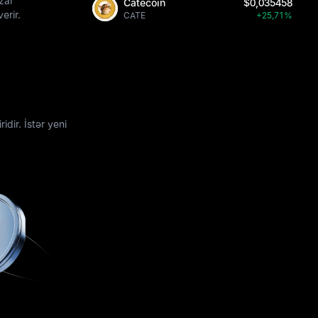
zar
Catecoin
$0,035458
erir.
CATE
+25,71%
dir. İstər yeni