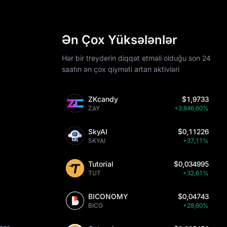
Ən Çox Yüksələnlər
Hər bir treyderin diqqət etməli olduğu son 24
saatın ən çox qiyməti artan aktivləri
ZKcandy
$1,9733
ZAY
+3.846,60%
SkyAI
$0,11226
SKYAI
+37,11%
Tutorial
$0,034995
TUT
+32,61%
BICONOMY
$0,04743
BICO
+28,60%