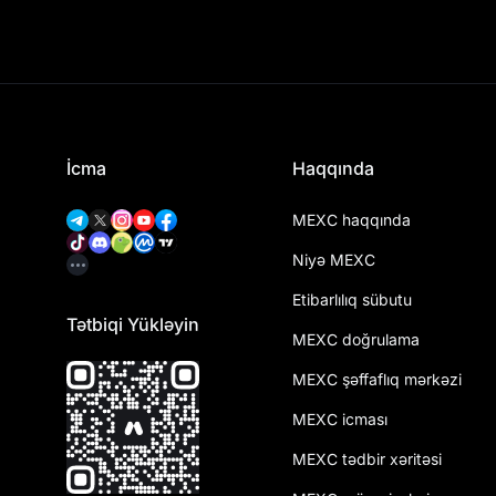
İcma
Haqqında
MEXC haqqında
Niyə MEXC
Etibarlılıq sübutu
Tətbiqi Yükləyin
MEXC doğrulama
MEXC şəffaflıq mərkəzi
MEXC icması
MEXC tədbir xəritəsi