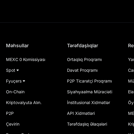
Məhsullar
Tərəfdaşlıqlar
Re
MEXC 0 Komissiyası
Ortaqlıq Proqramı
Ya
Spot
Dəvət Proqramı
Ca
Fyuçers
P2P Ticarətçi Proqramı
Mü
On-Chain
Siyahıyaalma Müraciəti
El
Kriptovalyuta Alın.
İnstitusional Xidmətlər
Öy
P2P
API Xidmətləri
ME
Çevirin
Tərəfdaşlıq Əlaqələri
Kri