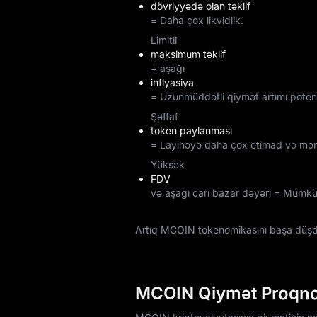
dövriyyədə olan təklif
= Daha çox likvidlik.
Limitli
maksimum təklif
+ aşağı
inflyasiya
= Uzunmüddətli qiymət artımı potens
Şəffaf
token paylanması
= Layihəyə daha çox etimad və mərkə
Yüksək
FDV
və aşağı cari bazar dəyəri = Mümkün
Artıq MCOIN tokenomikasını başa düş
MCOIN Qiymət Proqn