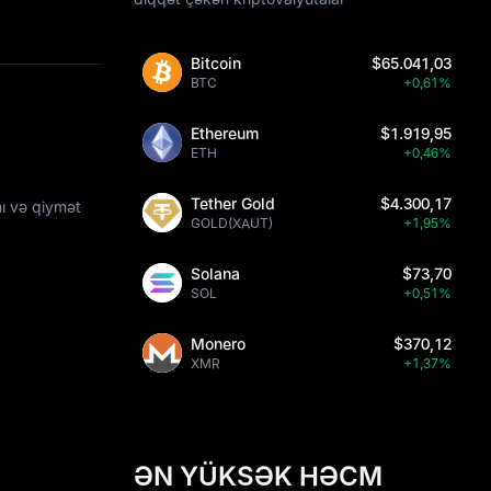
Bitcoin
$65.041,03
BTC
+0,61%
Ethereum
$1.919,95
ETH
+0,46%
Tether Gold
$4.300,17
nı və qiymət
GOLD(XAUT)
+1,95%
Solana
$73,70
SOL
+0,51%
Monero
$370,12
XMR
+1,37%
ƏN YÜKSƏK HƏCM