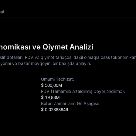
at
mikası və Qiymət Analizi
f detalları, FDV və qiymət tarixçəsi daxil olmaqla əsas tokenomika
əyərini və bazar mövqeyini bir baxışda anlayın.
Ümumi Təchizat:
$ 500,00M
FDV (Tamamilə Azaldılmış Dəyərləndirmə):
$ 19,83M
Bütün Zamanların Ən Aşağısı:
$ 0,02383646