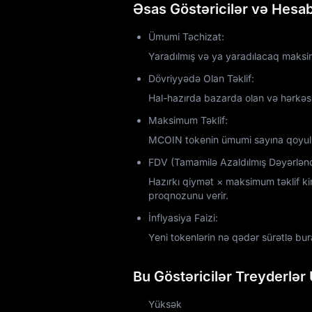
Əsas Göstəricilər və Hesab
Ümumi Təchizat:
Yaradılmış və ya yaradılacaq maks
Dövriyyədə Olan Təklif:
Hal-hazırda bazarda olan və hərkəs t
Maksimum Təklif:
MCOIN tokenin ümumi sayına qoyul
FDV (Tamamilə Azaldılmış Dəyərlən
Hazırkı qiymət × maksimum təklif k
proqnozunu verir.
İnflyasiya Faizi:
Yeni tokenlərin nə qədər sürətlə bura
Bu Göstəricilər Treyderlər
Yüksək