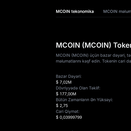
MCOIN Qiymət
MCOIN tekonomika
MCOIN məlum
Proqnozu
Qazanc
Airdrop+
MCOIN (MCOIN) Tokeno
Xəbərlər
MCOIN (MCOIN) üçün bazar dəyəri, təkli
məlumatlarını kəşf edin. Tokenin cari d
Bloq
Bazar Dəyəri:
Akademiya
$ 7,02M
Dövriyyədə Olan Təklif:
$ 177,00M
Bütün Zamanların Ən Yüksəyi:
$ 2,75
Cari Qiymət:
$ 0,03999799