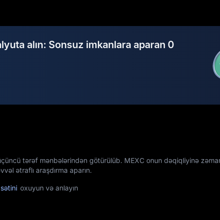
alyuta alın: Sonsuz imkanlara aparan 0
üçüncü tərəf mənbələrindən götürülüb. MEXC onun dəqiqliyinə zəman
vəl ətraflı araşdırma aparın.
sətini
oxuyun və anlayın