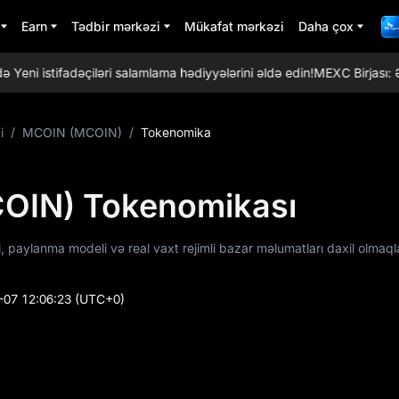
Earn
Tədbir mərkəzi
Mükafat mərkəzi
Daha çox
 istifadəçiləri salamlama hədiyyələrini əldə edin!
MEXC Birjası: Ən t
i
/
MCOIN (MCOIN)
/
Tokenomika
OIN) Tokenomikası
paylanma modeli və real vaxt rejimli bazar məlumatları daxil olmaql
-07 12:06:23
(UTC+0)