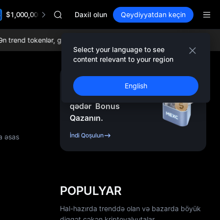
SKYAI
$1,000,000 TradFi Gala
ACE
Daxil olun
Qeydiyyatdan keçin
HFT
SPCX
rend tokenlər, gündəlik airdroplar, dünyada ən aşağı ticarət komissiyal
UNITREE
Select your language to see
Unitree Future Now Live
content relevant to your region
UNITREE STAR Market Subscription on Aug 10
SPCX rises despite lock-up expiry
Qeydiyyatdan Keçin
English
SKYAI
və
10.000
USDT
-ə
ACE
qədər
Bonus
HFT
Qazanın.
SPCX
UNITREE
İndi Qoşulun
a əsas
Unitree Future Now Live
UNITREE STAR Market Subscription on Aug 10
SPCX rises despite lock-up expiry
POPULYAR
Hal-hazırda trenddə olan və bazarda böyük
diqqət çəkən kriptovalyutalar