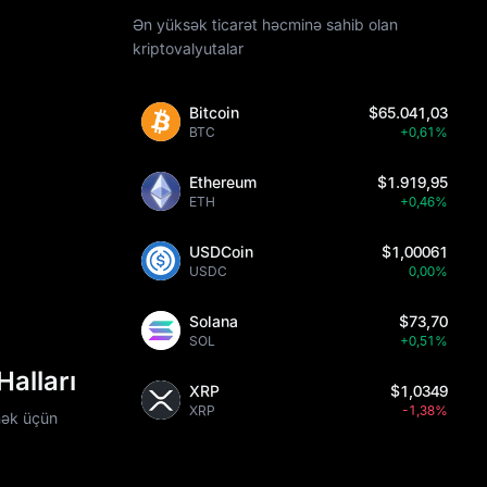
Ən yüksək ticarət həcminə sahib olan
kriptovalyutalar
Bitcoin
$65.041,03
BTC
+0,61%
Ethereum
$1.919,95
ETH
+0,46%
USDCoin
$1,00061
USDC
0,00%
Solana
$73,70
SOL
+0,51%
alları
XRP
$1,0349
XRP
-1,38%
mək üçün