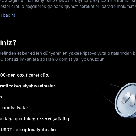
ə olacağını bilmək istəyirsiniz? MCOIN qiymət proqnozu səhifəmiz ba
östəriciləri birləşdirərək gələcək qiymət hərəkətləri barədə məlumat v
 baxın!
iniz?
findən etibar edilən dünyanın ən yaxşı kriptovalyuta birjalarından biri
C sonsuz imkanlara aparan 0 komissiyalı yolunuzdur.
000-dən çox ticarət cütü
rətli token siyahıyaalmaları
a
ı komissiyalar
ə daha çox token rezervi şəffaflığı
1 USDT ilə kriptovalyuta alın