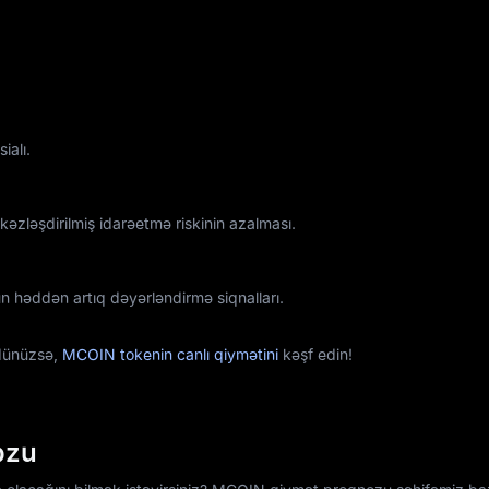
ialı.
zləşdirilmiş idarəetmə riskinin azalması.
 həddən artıq dəyərləndirmə siqnalları.
dünüzsə,
MCOIN tokenin canlı qiymətini
kəşf edin!
ozu