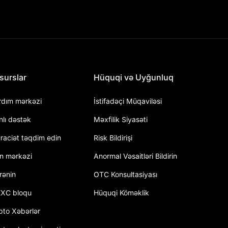
surslar
Hüquqi və Uyğunluq
rdım mərkəzi
İstifadəçi Müqaviləsi
nlı dəstək
Məxfilik Siyasəti
raciət təqdim edin
Risk Bildirişi
an mərkəzi
Anormal Vəsaitləri Bildirin
rənin
OTC Konsultasiyası
XC bloqu
Hüquqi Köməklik
pto Xəbərlər