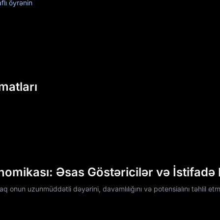
lı öyrənin
atları
ikası: Əsas Göstəricilər və İstifadə H
onun uzunmüddətli dəyərini, davamlılığını və potensialını təhlil et