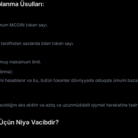
lanma Üsulları:
imum MCOIN token sayı.
ərəfindən saxlanıla bilən token sayı.
muş maksimum limit.
dirmə):
imi hesablanır və bu, bütün tokenlər dövriyyədə olduqda ümumi baza
xıldığını əks etdirir və azlıq və uzunmüddətli qiymət hərəkətinə təsir 
 Üçün Niyə Vacibdir?