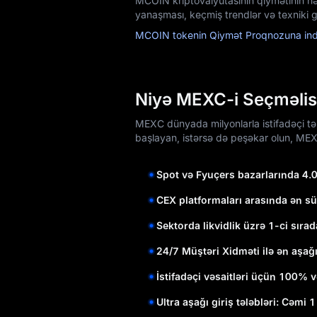
MCOIN kriptovalyutasının qiymətinin n
yanaşması, keçmiş trendlər və texniki g
MCOIN tokenin Qiymət Proqnozuna indi
Niyə MEXC-i Seçməlis
MEXC dünyada milyonlarla istifadəçi tərə
başlayan, istərsə də peşəkar olun, MEX
Spot və Fyuçers bazarlarında 4.
CEX platformaları arasında ən sü
Sektorda likvidlik üzrə 1-ci sırad
24/7 Müştəri Xidməti ilə ən aşağ
İstifadəçi vəsaitləri üçün 100% v
Ultra aşağı giriş tələbləri: Cəmi 