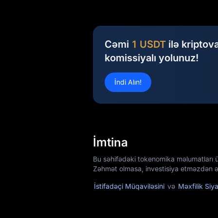
Cəmi
1 USDT
ilə kriptov
komissiyalı yolunuz!
İndi Alın!
İmtina
Bu səhifədəki tokenomika məlumatları 
Zəhmət olmasa, investisiya etməzdən əv
İstifadəçi Müqaviləsini
və
Məxfilik Siya