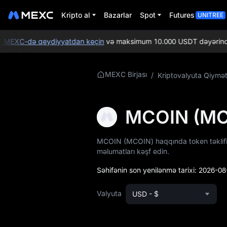
Kripto al
Bazarlar
Spot
Futures
UNITREE
MEXC-də qeydiyyatdan keçin
və maksimum 10.000 USDT dəyərində Yeni
MEXC Birjası
/
Kriptovalyuta Qiymət
MCOIN Haqqında
Daha Ətraflı
Məlumat
MCOIN (MC
MCOIN Qiymət
Məlumatları
MCOIN (MCOIN) haqqında token təklifi, 
məlumatları kəşf edin.
MCOIN nədir
Səhifənin son yenilənmə tarixi:
2026-08
MCOIN Rəsmi Veb-
saytı
Valyuta
USD - $
MCOIN
Tokenomikası