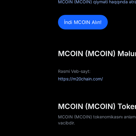
MCOIN (MCOIN) qiyməti haqqında ətraf
İndi MCOIN Alın!
MCOIN (MCOIN) Məlum
Rəsmi Veb-sayt:
https://m20chain.com/
MCOIN (MCOIN) Tokenom
MCOIN (MCOIN) tokenomikasını anlamaq 
vacibdir.