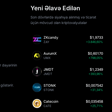
Yeni Əlavə Edilən
Son dövrlərdə siyahıya alınmış və ticarət
üçün mövcud olan kriptovalyutalar
ZKcandy
$1,9733
ZAY
+3.846,60%
AurumX
$0,60170
UMX
+798,05%
r dəyərinin
JMDT
$1,2349
JMDT
+393,96%
göstərir.
STONK
$0,007542
STONK
+31,34%
Catecoin
$0,035458
CATE
+25,71%