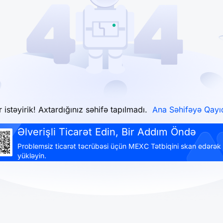
 istəyirik! Axtardığınız səhifə tapılmadı.
Ana Səhifəyə Qayıd
Əlverişli Ticarət Edin, Bir Addım Öndə
Problemsiz ticarət təcrübəsi üçün MEXC Tətbiqini skan edərək
yükləyin.