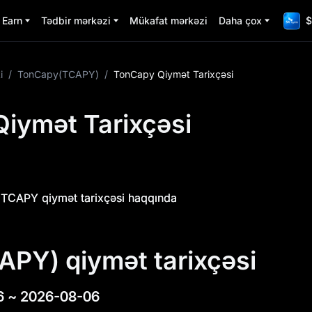
Earn
Tədbir mərkəzi
Mükafat mərkəzi
Daha çox
$
i
/
TonCapy(TCAPY)
/
TonCapy Qiymət Tarixçəsi
iymət Tarixçəsi
TCAPY qiymət tarixçəsi haqqında
PY) qiymət tarixçəsi
6
~
2026-08-06