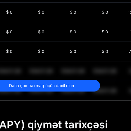
$
0
$
0
$
0
$
0
1
$
0
$
0
$
0
$
0
$
0
$
0
$
0
$
0
7
$
64.011,99
$
64.011,99
$
64.011,99
$
64.011,99
1
Daha çox baxmaq üçün daxil olun
$
64.011,99
$
64.011,99
$
64.011,99
$
64.011,99
1
PY) qiymət tarixçəsi