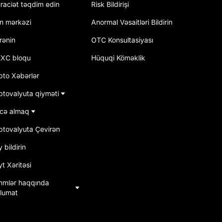
raciət təqdim edin
Risk Bildirişi
an mərkəzi
Anormal Vəsaitləri Bildirin
rənin
OTC Konsultasiyası
XC bloqu
Hüquqi Köməklik
pto Xəbərlər
ptovalyuta qiyməti
cə almaq
iptovalyuta Çevirən
 bildirin
t Xəritəsi
hmlər haqqında
lumat