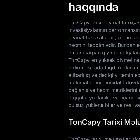
haqqında
TonCapy tarixi qiymət tarixçəsi
investisiyalarının performansı
qiymət hərəkətlərini, o cümlədə
həcmini təqdim edir. Bundan əl
nəzərəçarpan qiymət dalğalanm
TonCapy ən yüksək qiymətin
etdirib. Burada təqdim olunan 
etibarlılıq və dəqiqliyi təmi
məlumatlarımız müxtəlif dövrlə
bağlanış və həcm metriklərini 
diqqətlə yoxlanılıb və ticarət 
pulsuz yüklənə bilər və real va
TonCapy Tarixi Məlu
TonCapy tarixi məlumatları tic