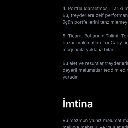
4. Portfel İdarəetməsi: Tarixi
Bu, treyderlərə zəif performan
üçün portfellərini tənzimləməy
5. Ticarət Botlarının Təlimi: T
bazar məlumatları TonCapy tic
məqsədilə yüklənə bilər.
Bu alət və resurslar treyderlə
dəyərli məlumatlar təqdim edir 
yaradır.
İmtina
Bu məzmun yalnız məlumat məqs
maliyyə məhsulu və ya alətləri