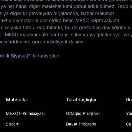
və ya hər hansı digər məsləhət kimi qəbul edilə bilməz. Təqd
 ya digər kriptovalyuta birjalarında, bazar məlumat
 aktiv qiymətlərini əks etdirə bilər. MEXC kriptovalyuta
issiyalar tətbiq edə bilər ki, bu da göstərilən dəyişdirilmiş
ər. MEXC məzmundakı hər hansı səhv və ya gecikməyə, və 
nsı addımlara görə məsuliyyət daşımır.
filik Siyasəti"
ilə tanış olun
Məhsullar
Tərəfdaşlıqlar
Re
MEXC 0 Komissiyası
Ortaqlıq Proqramı
Ya
Spot
Dəvət Proqramı
Ca