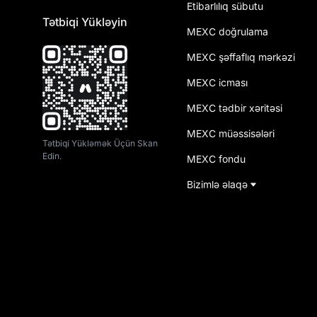
Etibarlılıq sübutu
Tətbiqi Yükləyin
MEXC doğrulama
MEXC şəffaflıq mərkəzi
MEXC icması
MEXC tədbir xəritəsi
MEXC müəssisələri
Tətbiqi Yükləmək Üçün Skan
Edin.
MEXC fondu
Bizimlə əlaqə