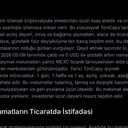
ni izləmək kriptovalyuta investorları üçün əsas alətdir və o
nı asanlıqla izləməyə imkan verir. Bu xüsusiyyət TonCapy tari
n açılış dəyəri, zirvə və bağlanış qiymətləri, eləcə də ticarə
avə, gündəlik faiz dəyişikliyinə tez baxış təqdim edir, bu d
alarının olduğu günləri vurğulayır. Qeyd etmək lazımdır ki,
ə
2026-05-09
tarixində çatıb və
0 USD
ilə şiddətli artım nüma
qiymət məlumatları yalnız MEXC ticarət tarixçəsindən əldə 
n edən mənbələrdən götürülmüşdür. Tarixi TonCapy qiymət
rdə mövcuddur: 1 gün, 1 həftə və 1 ay, açılış, yüksək, aşağ
əhatə edir. Bu məlumatlar tutarlılıq, tamlıq və dəqiqlik baxı
simulyasiyaları və geri yoxlama üçün idealdır. Bu məlumat dəs
xtda yenilənir, investorlar üçün dəyərli resurs təqdim edir.
matların Ticarətdə İstifadəsi
arət strategiyalarında mühüm rol oynayır. Aşağıda bu məlum