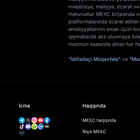
investisiya, maliyyə, ticarət 
məlumatlar MEXC birjasında və
platformalarında ticarət edilən
əməliyyatlarının emalı üçün kom
qiymətlərdə əks olunmaya bil
məzmun əsasında atılan hər ha
"İstifadəçi Müqaviləsi"
və
"Məx
İcma
Haqqında
MEXC haqqında
Niyə MEXC