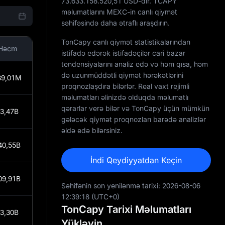
73.633.158.520,51
USD-dir. TCAPY
məlumatlarını MEXC-in canlı qiymət
səhifəsində daha ətraflı araşdırın.
TonCapy canlı qiymət statistikalarından
Həcm
istifadə edərək istifadəçilər cari bazar
tendensiyalarını analiz edə və həm qısa, həm
də uzunmüddətli qiymət hərəkətlərini
89,01M
proqnozlaşdıra bilərlər. Real vaxt rejimli
məlumatları əlinizdə olduqda məlumatlı
qərarlar verə bilər və TonCapy üçün mümkün
3,47B
gələcək qiymət proqnozları barədə analizlər
əldə edə bilərsiniz.
40,55B
İndi Qeydiyyatdan Keçin
09,91B
Səhifənin son yenilənmə tarixi:
2026-08-06
12:39:18
(UTC+0)
TonCapy Tarixi Məlumatları
3,30B
Yükləyin