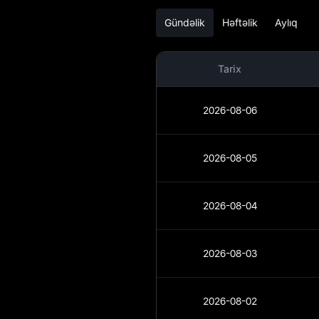
Tarixçəsi
Gündəlik
Həftəlik
Aylıq
TCAPY Alış
Bələdçisi
Tarix
TCAPY / Fiat
Valyuta Çevirən
2026-08-06
TCAPY Spot
2026-08-05
Bazara Qədər
Qazanc
2026-08-04
Airdrop+
2026-08-03
Xəbərlər
Bloq
2026-08-02
Akademiya