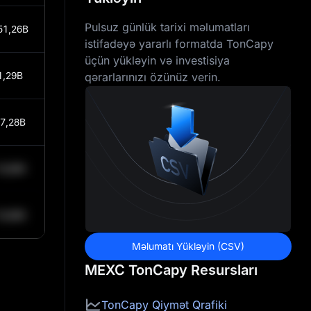
Pulsuz günlük tarixi məlumatları
51,26B
istifadəyə yararlı formatda TonCapy
üçün yükləyin və investisiya
1,29B
qərarlarınızı özünüz verin.
7,28B
0,84K
0,84K
Məlumatı Yükləyin (CSV)
MEXC TonCapy Resursları
TonCapy Qiymət Qrafiki