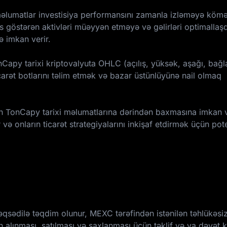
 məlumatlar investisiya performansını zamanla izləməyə kömə
s göstərən aktivləri müəyyən etməyə və gəlirləri optimalla
ə imkan verir.
onCapy tarixi kriptovalyuta OHLC (açılış, yüksək, aşağı, bağl
arət botlarını təlim etmək və bazar üstünlüyünə nail olmaq
rin TonCapy tarixi məlumatlarına dərindən baxmasına imkan v
və onların ticarət strategiyalarını inkişaf etdirmək üçün pot
ədilə təqdim olunur, MEXC tərəfindən istənilən təhlükəsiz
n alınması, satılması və saxlanması üçün təklif və ya dəvət 