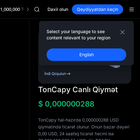
UNITREE
1,000,000 TradFi Gala
Unitree Future Now Live
Daxil olun
Qeydiyyatdan keçin
BLESS
SPCX
HEI
Select your language to see
NVDA
content relevant to your region
Qeydiyyatdan Keçin
UNITREE
və
10.000
USDT
-ə
Unitree Future Now Live
qədər
Bonus
English
Qazanın.
İndi Qoşulun
TonCapy Canlı Qiymət
$
0,000000288
TonCapy hal-hazırda 0,000000288 USD
qiymətində ticarət olunur. Onun bazar dəyəri
0,00
USD, 24 saatlıq ticarət həcmi isə