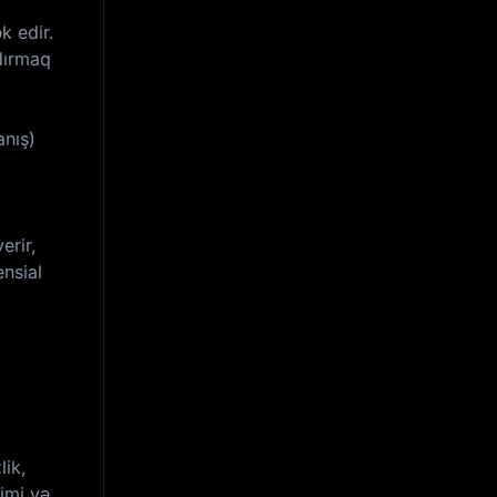
k edir.
şdırmaq
anış)
erir,
ensial
lik,
kimi və