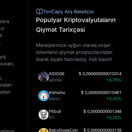
TonCapy Alış Bələdçisi
Populyar Kriptovalyutaların
nlara
xi
Qiymət Tarixçəsi
t
a
Maraqlarınıza uyğun olaraq oxşar
tokenlərin qiymət proqnozlarından
yiş
ibarət siyahı hazırladıq. İndi baxın!
olunan,
AIDOGE
$
0,000000000010314
ı,
+4,79%
AIDOGE
mından
tləri
KishuInu
$
0,00000000010461
+5,25%
KISHU
Pitbull
$
0,0000000001348
+3,29%
PIT
BabyDogeCoin
$
0,0000000003139
atların