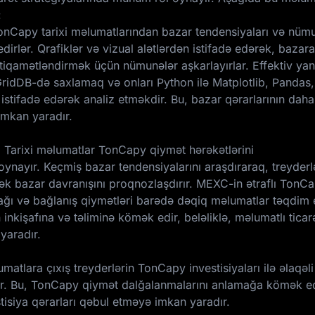
:
TonCapy tarixi məlumatlarından bazar tendensiyaları və nümu
irlər. Qrafiklər və vizual alətlərdən istifadə edərək, bazara
stiqamətləndirmək üçün nümunələr aşkarlayırlar. Effektiv y
GridDB-də saxlamaq və onları Python ilə Matplotlib, Panda
istifadə edərək analiz etməkdir. Bu, bazar qərarlarının daha
imkan yaradır.
: Tarixi məlumatlar TonCapy qiymət hərəkətlərini
ynayır. Keçmiş bazar tendensiyalarını araşdıraraq, treyderl
ək bazar davranışını proqnozlaşdırır. MEXC-in ətraflı TonCap
şağı və bağlanış qiymətləri barədə dəqiq məlumatlar təqdim 
inkişafına və təliminə kömək edir, beləliklə, məlumatlı ticar
yaradır.
matlara çıxış treyderlərin TonCapy investisiyaları ilə əlaqəli 
ir. Bu, TonCapy qiymət dalğalanmalarını anlamağa kömək ed
stisiya qərarları qəbul etməyə imkan yaradır.