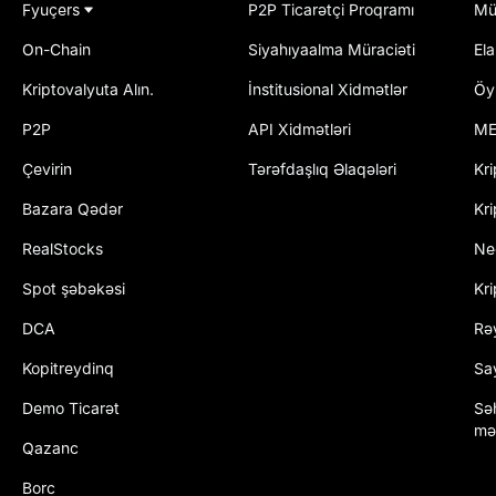
Fyuçers
P2P Ticarətçi Proqramı
Mü
On-Chain
Siyahıyaalma Müraciəti
El
Kriptovalyuta Alın.
İnstitusional Xidmətlər
Öy
P2P
API Xidmətləri
ME
Çevirin
Tərəfdaşlıq Əlaqələri
Kri
Bazara Qədər
Kri
RealStocks
Ne
Spot şəbəkəsi
Kr
DCA
Rəy
Kopitreydinq
Say
Demo Ticarət
Sə
mə
Qazanc
Borc