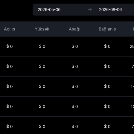
Açılış
Yüksək
Aşağı
Bağlanış
$
0
$
0
$
0
$
0
2
$
0
$
0
$
0
$
0
7
$
0
$
0
$
0
$
0
1
$
0
$
0
$
0
$
0
1
$
0
$
0
$
0
$
0
7