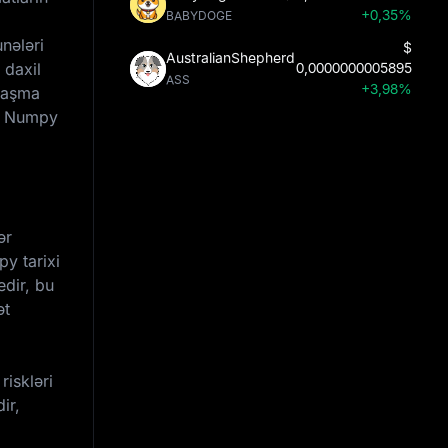
+0,35%
BABYDOGE
nələri
$
AustralianShepherd
 daxil
0,0000000005895
ASS
+3,98%
anaşma
s, Numpy
ər
y tarixi
edir, bu
ət
riskləri
ir,