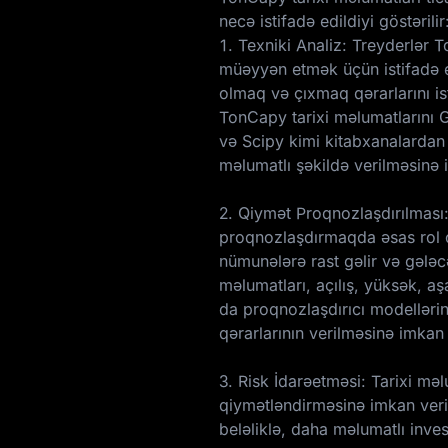
necə istifadə edildiyi göstərilir
1. Texniki Analiz: Treyderlər 
müəyyən etmək üçün istifadə ed
olmaq və çıxmaq qərarlarını i
TonCapy tarixi məlumatlarını 
və Scipy kimi kitabxanalardan 
məlumatlı şəkildə verilməsinə 
2. Qiymət Proqnozlaşdırılması
proqnozlaşdırmaqda əsas rol o
nümunələrə rast gəlir və gələc
məlumatları, açılış, yüksək, a
da proqnozlaşdırıcı modellərin 
qərarlarının verilməsinə imkan 
3. Risk İdarəetməsi: Tarixi məlu
qiymətləndirməsinə imkan ver
beləliklə, daha məlumatlı inve