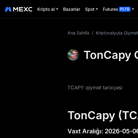
Kripto al
Bazarlar
Spot
Futures
PLTR
TCAPY Haqqında
Ana Səhifə
/
Kriptovalyuta Qiymət
Daha Ətraflı
Məlumat
TonCapy Q
TCAPY Qiymət
Məlumatları
TCAPY nədir
TCAPY qiymət tarixçəsi
TCAPY
Tokenomikası
TonCapy (TCA
TCAPY Qiymət
Proqnozu
Vaxt Aralığı
:
2026-05-0
TCAPY Qiymət