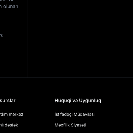
im olunan
ya
surslar
Hüquqi və Uyğunluq
rdım mərkəzi
İstifadəçi Müqaviləsi
nlı dəstək
Məxfilik Siyasəti