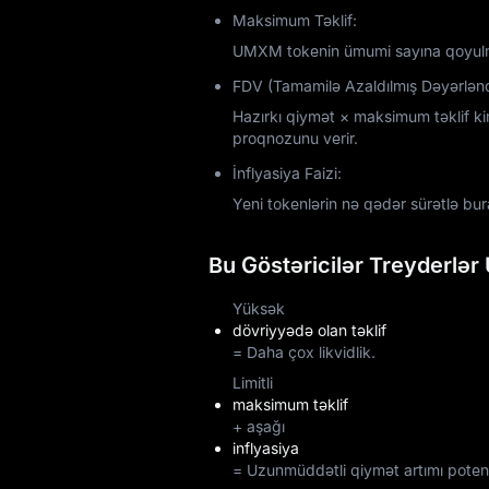
Maksimum Təklif:
UMXM tokenin ümumi sayına qoyulm
FDV (Tamamilə Azaldılmış Dəyərlən
Hazırkı qiymət × maksimum təklif k
proqnozunu verir.
İnflyasiya Faizi:
Yeni tokenlərin nə qədər sürətlə bura
Bu Göstəricilər Treyderlər
Yüksək
dövriyyədə olan təklif
= Daha çox likvidlik.
Limitli
maksimum təklif
+ aşağı
inflyasiya
= Uzunmüddətli qiymət artımı potens