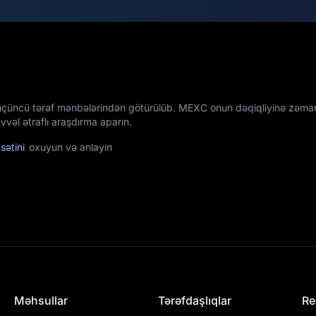
üçüncü tərəf mənbələrindən götürülüb. MEXC onun dəqiqliyinə zəman
vəl ətraflı araşdırma aparın.
sətini
oxuyun və anlayın
Məhsullar
Tərəfdaşlıqlar
Re