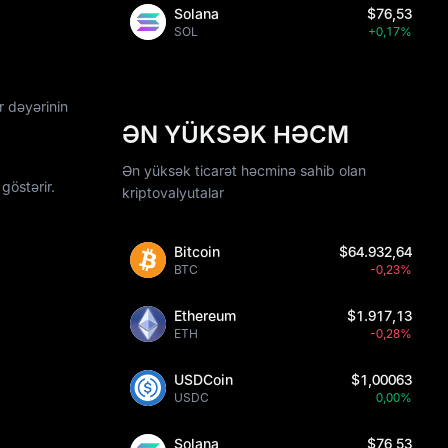
Solana
$76,53
SOL
+0,17%
r dəyərinin
ƏN YÜKSƏK HƏCM
Ən yüksək ticarət həcminə sahib olan
göstərir.
kriptovalyutalar
Bitcoin
$64.932,64
BTC
-0,23%
Ethereum
$1.917,13
ETH
-0,28%
USDCoin
$1,00063
USDC
0,00%
Solana
$76,53