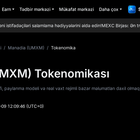
Earn
Tədbir mərkəzi
Mükafat mərkəzi
Daha çox
fadəçiləri salamlama hədiyyələrini əldə edin!
MEXC Birjası: Ən trend 
i
/
Manadia (UMXM)
/
Tokenomika
UMXM) Tokenomikası
 paylanma modeli və real vaxt rejimli bazar məlumatları daxil olmaq
-09 12:09:46
(UTC+0)