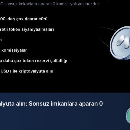
C sonsuz imkanlara aparan 0 komissiyalı yolunuzdur.
000-dən çox ticarət cütü
rətli token siyahıyaalmaları
a
ı komissiyalar
ə daha çox token rezervi şəffaflığı
1 USDT ilə kriptovalyuta alın
alyuta alın: Sonsuz imkanlara aparan 0