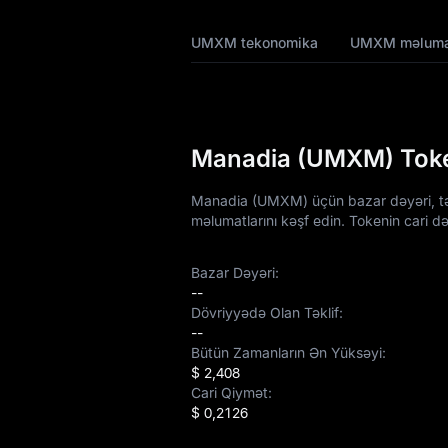
UMXM
Tokenomikası
UMXM tekonomika
UMXM məlum
UMXM Qiymət
Proqnozu
UMXM Qiymət
Manadia (UMXM) Token
Tarixçəsi
Manadia (UMXM) üçün bazar dəyəri, təkl
UMXM Alış
məlumatlarını kəşf edin. Tokenin cari d
Bələdçisi
UMXM / Fiat
Bazar Dəyəri:
Valyuta Çevirən
--
Dövriyyədə Olan Təklif:
--
UMXM Spot
Bütün Zamanların Ən Yüksəyi:
$ 2,408
Bazara Qədər
Cari Qiymət:
$ 0,2126
Qazanc