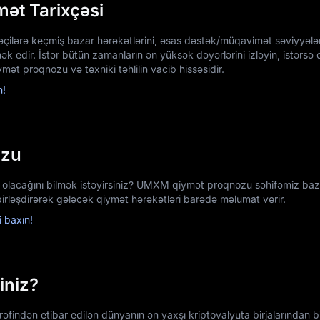
ət Tarixçəsi
dəçilərə keçmiş bazar hərəkətlərini, əsas dəstək/müqavimət səviyyələr
 edir. İstər bütün zamanların ən yüksək dəyərlərini izləyin, istərsə d
ət proqnozu və texniki təhlilin vacib hissəsidir.
n!
ozu
 olacağını bilmək istəyirsiniz? UMXM qiymət proqnozu səhifəmiz ba
 birləşdirərək gələcək qiymət hərəkətləri barədə məlumat verir.
 baxın!
iniz?
findən etibar edilən dünyanın ən yaxşı kriptovalyuta birjalarından biri