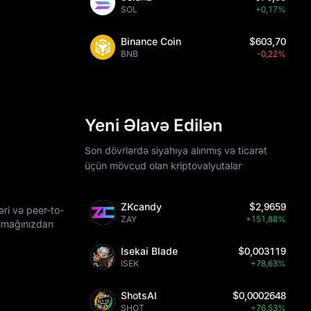
SOL
+0,17%
Binance Coin
$603,70
BNB
-0,22%
Yeni Əlavə Edilən
Son dövrlərdə siyahıya alınmış və ticarət
üçün mövcud olan kriptovalyutalar
ZKcandy
$2,9659
əri və peer-to-
ZAY
+151,88%
olmağınızdan
Isekai Blade
$0,003119
ISEK
+78,63%
ShotsAI
$0,0002648
SHOT
+76,53%