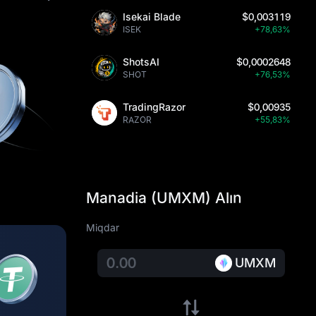
Isekai Blade
$0,003119
ISEK
+78,63%
ShotsAI
$0,0002648
SHOT
+76,53%
TradingRazor
$0,00935
RAZOR
+55,83%
Manadia (UMXM) Alın
Miqdar
UMXM