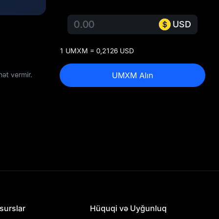
USD
1 UMXM = 0,2126 USD
ət vermir.
UMXM Alın
surslar
Hüquqi və Uyğunluq