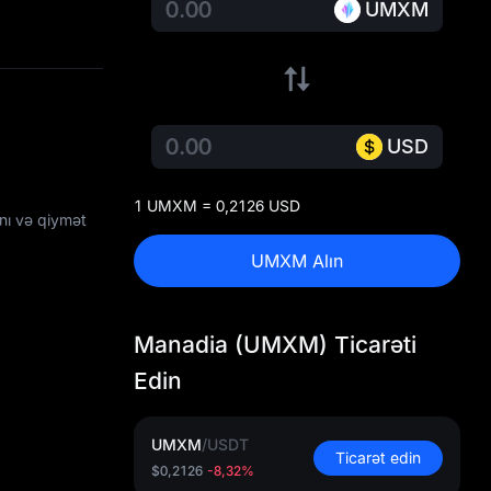
UMXM
USD
1 UMXM = 0,2126 USD
nı və qiymət
UMXM Alın
Manadia (UMXM) Ticarəti
Edin
UMXM
/
USDT
Ticarət edin
$0,2126
-8,32%