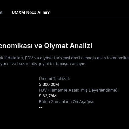
at
UMXM Necə Alınır?
omikası və Qiymət Analizi
if detalları, FDV və qiymət tarixçəsi daxil olmaqla əsas tokenomika
əyərini və bazar mövqeyini bir baxışda anlayın.
Ümumi Təchizat:
$ 300,00M
FDV (Tamamilə Azaldılmış Dəyərləndirmə):
$ 63,78M
Bütün Zamanların Ən Aşağısı:
--