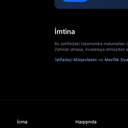
İmtina
Bu səhifədəki tokenomika məlumatları 
Zəhmət olmasa, investisiya etməzdən əv
İstifadəçi Müqaviləsini
və
Məxfilik Siya
İcma
Haqqında