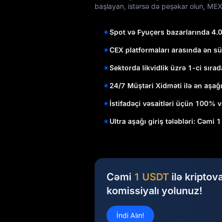
başlayan, istərsə də peşəkar olun, MEX
Spot və Fyuçers bazarlarında 4.
CEX platformaları arasında ən sü
Sektorda likvidlik üzrə 1-ci sırad
24/7 Müştəri Xidməti ilə ən aşağ
İstifadəçi vəsaitləri üçün 100% v
Ultra aşağı giriş tələbləri: Cəmi 
Cəmi
1 USDT
ilə kriptov
komissiyalı yolunuz!
İndi Alın!