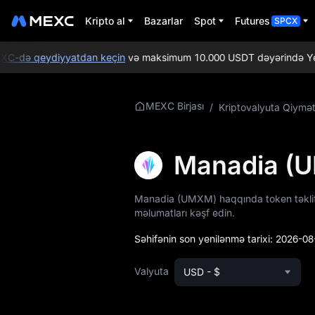
Kripto al
Bazarlar
Spot
Futures
SPCX
-də qeydiyyatdan keçin
və maksimum 10.000 USDT dəyərində Yeni isti
UMXM Haqqında
MEXC Birjası
/
Kriptovalyuta Qiymət
Daha Ətraflı
Məlumat
Manadia (
UMXM Qiymət
Məlumatları
Manadia (UMXM) haqqında token təklifi,
məlumatları kəşf edin.
UMXM nədir
Səhifənin son yenilənmə tarixi:
2026-08
UMXM Whitepaper
Valyuta
USD - $
UMXM Rəsmi Veb-
saytı