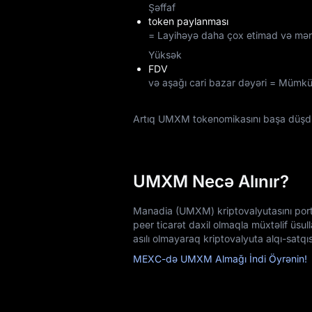
Şəffaf
token paylanması
= Layihəyə daha çox etimad və mərkə
Yüksək
FDV
və aşağı cari bazar dəyəri = Mümkün
Artıq UMXM tokenomikasını başa düş
UMXM Necə Alınır?
Manadia (UMXM) kriptovalyutasını portfe
peer ticarət daxil olmaqla müxtəlif üs
asılı olmayaraq kriptovalyuta alqı-satqıs
MEXC-də UMXM Almağı İndi Öyrənin!