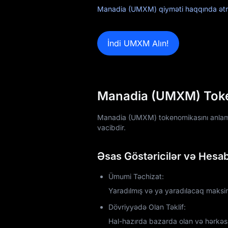
Airdrop+
Manadia (UMXM) qiyməti haqqında ətra
Xəbərlər
İndi UMXM Alın!
Bloq
Akademiya
Manadia (UMXM) Tokeno
Manadia (UMXM) tokenomikasını anlamaq 
vacibdir.
Əsas Göstəricilər və Hesab
Ümumi Təchizat:
Yaradılmış və ya yaradılacaq mak
Dövriyyədə Olan Təklif:
Hal-hazırda bazarda olan və hərkəs t