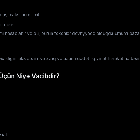
uş maksimum limit.
dirmə):
imi hesablanır və bu, bütün tokenlər dövriyyədə olduqda ümumi baza
xıldığını əks etdirir və azlıq və uzunmüddətli qiymət hərəkətinə təsir 
 Üçün Niyə Vacibdir?
ialı.