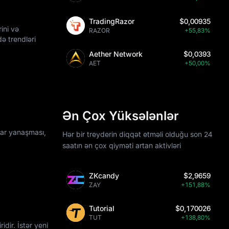
TradingRazor
$0,00935
ini və
RAZOR
+55,83%
ə trendləri
Aether Network
$0,0393
AET
+50,00%
Ən Çox Yüksələnlər
zar yanaşması,
Hər bir treyderin diqqət etməli olduğu son 24
saatın ən çox qiyməti artan aktivləri
ZKcandy
$2,9659
ZAY
+151,88%
Tutorial
$0,170026
TUT
+138,80%
dir. İstər yeni