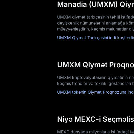
Manadia (UMXM) Qiym
UMXM qiymət tarixçəsinin təhlili istifa
dəyişkənlik nümunələrini anlamağa kömək
müəyyənləşdirin, keçmiş məlumatlar qiym
UMXM Qiymət Tarixçəsini indi kəşf edi
UMXM Qiymət Proqn
UMXM kriptovalyutasının qiymətinin nə
keçmiş trendlər və texniki göstəriciləri
UMXM tokenin Qiymət Proqnozuna indi
Niyə MEXC-i Seçməlis
MEXC dünyada milyonlarla istifadəçi tərə