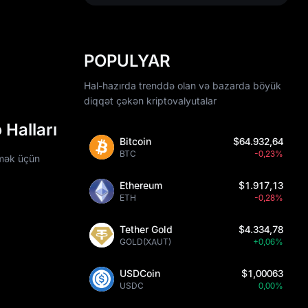
POPULYAR
Hal-hazırda trenddə olan və bazarda böyük
diqqət çəkən kriptovalyutalar
Halları
Bitcoin
$64.932,64
BTC
-0,23%
tmək üçün
Ethereum
$1.917,13
ETH
-0,28%
Tether Gold
$4.334,78
GOLD(XAUT)
+0,06%
USDCoin
$1,00063
USDC
0,00%