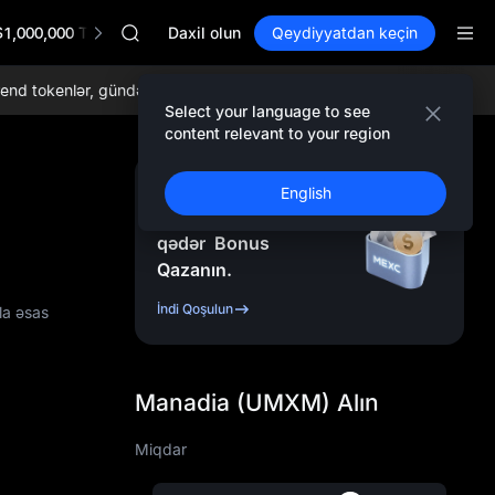
AAOI
$1,000,000 TradFi Gala
SKYAI
Daxil olun
Qeydiyyatdan keçin
UNITREE STAR Market Subscription on Aug 10
SPCX rises despite lock-up expiry
tokenlər, gündəlik airdroplar, dünyada ən aşağı ticarət komissiyaları v
GOLD(XAU)
Select your language to see
AAOI
content relevant to your region
SKYAI
UNITREE STAR Market Subscription on Aug 10
Qeydiyyatdan Keçin
English
SPCX rises despite lock-up expiry
və
10.000
USDT
-ə
qədər
Bonus
Qazanın.
İndi Qoşulun
la əsas
Manadia (UMXM) Alın
Miqdar