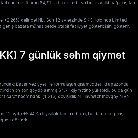
tarixindən etibarən
$4,71
ilə ticarət edir və bu, əvvəlki bağlanışdan
də
+2,26%
gəlir gətirib. Son
12
ay ərzində SKK Holdings Limited
 geniş bazara münasibətdə Stabil fəaliyyət göstəricisini göstərir.
SKK) 7 günlük səhm qiymət
orundakı bazar vəziyyəti ilə formalaşan qısamüddətli diapazonda
tindən ən son qeydə alınmış
$4,71
qiymətinə yüksəldi, bu da gün
lər ticarət həcmindəki (
1.213
) dəyişiklikləri, investor mövqeyini və
son
12
ayda
+5,44%
dəyişiklik təmin edib ki, bu da daha geniş
uğunu göstərir.