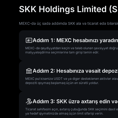
SKK Holdings Limited (
MEXC-də üç sadə addımda SKK ala və ticarət edə bilərsin
Addım 1: MEXC hesabınızı yaradın
MEXC-də qeydiyyatdan keçin və tələb olunan şəxsiyyət doğrula
maliyyələşdirmə seçimlərinə tam girişi təmin edir.
Addım 2: Hesabınıza vəsait depoz
MEXC pul kisənizə USDT və ya digər dəstəklənən aktivlər əlav
depoziti qoymaq başlamaq üçün ən sürətli yoldur.
Addım 3: SKK üzrə axtarış edin və 
Ticarət səhifəsini açın, axtarış çubuğunda SKK seçimini daxil e
ya hədəf qiymətinizdə almaq üçün limit sifarişi verin.