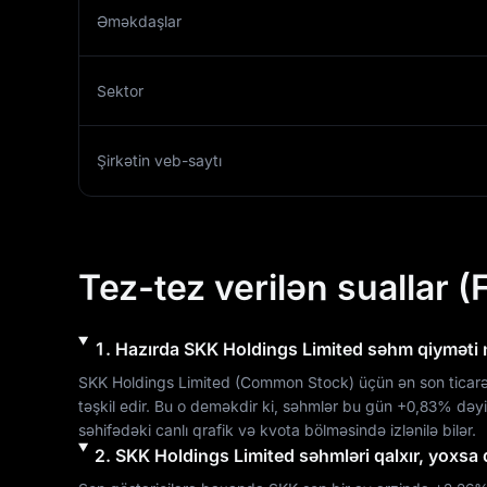
Əməkdaşlar
Sektor
Şirkətin veb-saytı
Tez-tez verilən suallar (
1
.
Hazırda
SKK Holdings Limited
səhm qiyməti 
SKK Holdings Limited
 (
Common Stock
) üçün ən son ticarə
təşkil edir. Bu o deməkdir ki, səhmlər bu gün 
+0,83%
 dəyi
səhifədəki canlı qrafik və kvota bölməsində izlənilə bilər.
2
.
SKK Holdings Limited
səhmləri qalxır, yoxsa