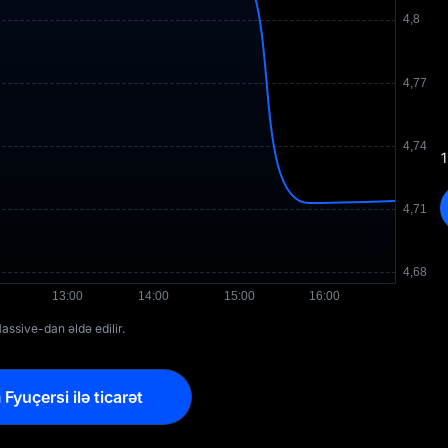
1
ssive-dan əldə edilir.
yuçersi ilə ticarət