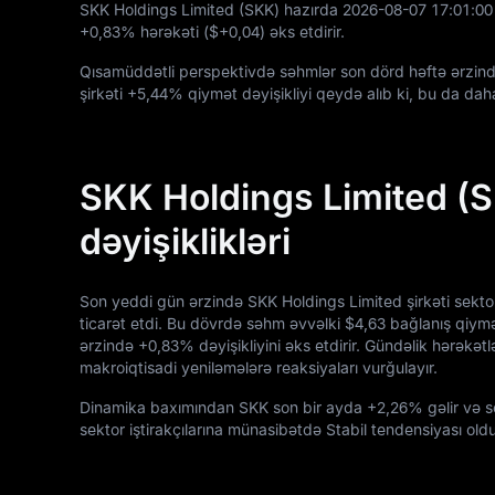
SKK Holdings Limited (SKK) hazırda
2026
-08
-07
17
:
01
:
00
+0,83%
hərəkəti (
$+0,04
) əks etdirir.
Qısamüddətli perspektivdə səhmlər son dörd həftə ərzin
şirkəti
+5,44%
qiymət dəyişikliyi qeydə alıb ki, bu da daha
SKK Holdings Limited (
dəyişiklikləri
Son yeddi gün ərzində SKK Holdings Limited şirkəti sekt
ticarət etdi. Bu dövrdə səhm əvvəlki
$4,63
bağlanış qiymə
ərzində
+0,83%
dəyişikliyini əks etdirir. Gündəlik hərəkət
makroiqtisadi yeniləmələrə reaksiyaları vurğulayır.
Dinamika baxımından SKK son bir ayda
+2,26%
gəlir və 
sektor iştirakçılarına münasibətdə Stabil tendensiyası old