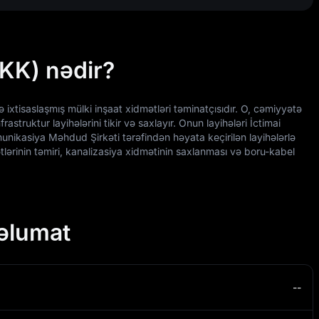
KK) nədir?
xtisaslaşmış mülki inşaat xidmətləri təminatçısıdır. O, cəmiyyətə
astruktur layihələrini tikir və saxlayır. Onun layihələri İctimai
kasiya Məhdud Şirkəti tərəfindən həyata keçirilən layihələrlə
xətlərinin təmiri, kanalizasiya xidmətinin saxlanması və boru-kabel
əlumat
--