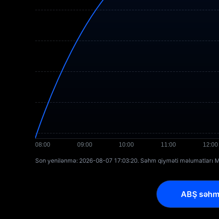
Son yenilənmə: ⁦2026-08-07 17:03:20⁩. Səhm qiyməti məlumatları Ma
ABŞ səhm F