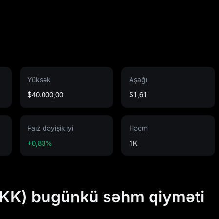
Yüksək
Aşağı
$40.000,00
$1,61
Faiz dəyişikliyi
Həcm
+0,83%
1K
SKK) bugünkü səhm qiyməti