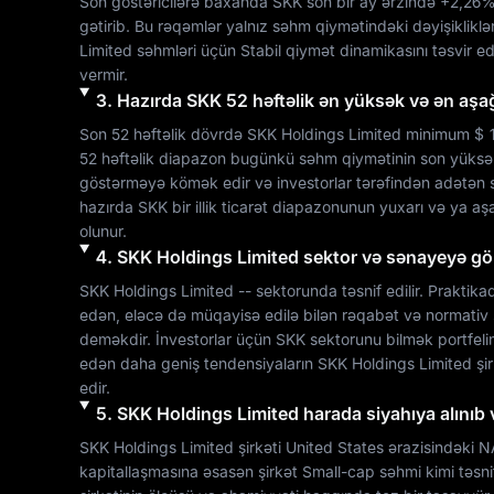
Son göstəricilərə baxanda 
SKK
 son bir ay ərzində 
+2,26
gətirib. Bu rəqəmlər yalnız səhm qiymətindəki dəyişiklikləri ə
Limited
 səhmləri üçün 
Stabil
 qiymət dinamikasını təsvir ed
vermir.
3
.
Hazırda
SKK
52 həftəlik ən yüksək və ən aş
Son 52 həftəlik dövrdə 
SKK Holdings Limited
 minimum 
$ 
52 həftəlik diapazon bugünkü səhm qiymətinin son yüksə
göstərməyə kömək edir və investorlar tərəfindən adətən s
hazırda 
SKK
 bir illik ticarət diapazonunun yuxarı və ya a
olunur.
4
.
SKK Holdings Limited
sektor və sənayeyə görə
SKK Holdings Limited
--
 sektorunda təsnif edilir. Praktika
edən, eləcə də müqayisə edilə bilən rəqabət və normativ şər
deməkdir. İnvestorlar üçün 
SKK
 sektorunu bilmək portfeli
edən daha geniş tendensiyaların 
SKK Holdings Limited
 şi
edir.
5
.
SKK Holdings Limited
harada siyahıya alınıb 
SKK Holdings Limited
 şirkəti 
United States
 ərazisindəki 
N
kapitallaşmasına əsasən şirkət 
Small-cap
 səhmi kimi təsn