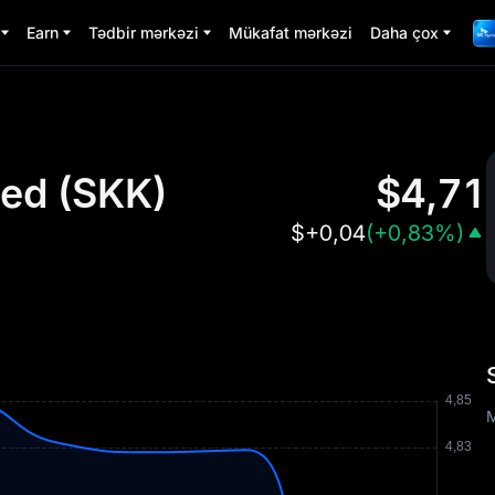
Earn
Tədbir mərkəzi
Mükafat mərkəzi
Daha çox
ted
(
SKK
)
$
4,71
$
+0,04
(
+0,83%
)
M