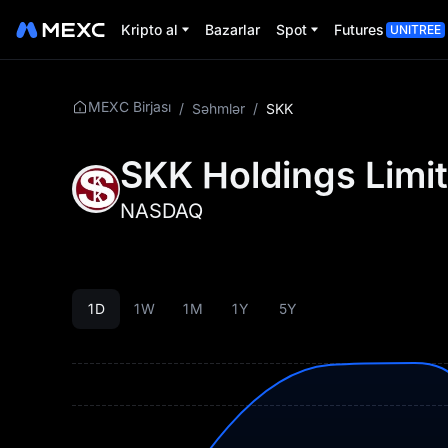
Kripto al
Bazarlar
Spot
Futures
UNITREE
MEXC Birjası
/
Səhmlər
/
SKK
SKK Holdings Limi
NASDAQ
1D
1W
1M
1Y
5Y