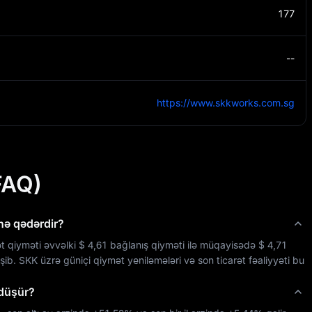
177
--
https://www.skkworks.com.sg
FAQ)
nə qədərdir?
t qiyməti əvvəlki 
$ 4,61
 bağlanış qiyməti ilə müqayisədə 
$ 4,71
şib. 
SKK
 üzrə güniçi qiymət yeniləmələri və son ticarət fəaliyyəti bu 
 düşür?