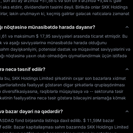
%
, son altı ay ərzində 
+51,58%
 və son bir il ərzində 
+5,44%
 gəlir 
ks etdirir, dividendlərin təsirini deyil. Birlikdə onlar 
SKK Holdings 
irlər, lakin unutmayın ki, keçmiş gəlirlər gələcək nəticələrə zəmanət 
ağı nöqtəsinə münasibətdə harada dayanır?
1,61
 və maksimum 
$ 17,95
 səviyyələri arasında ticarət etmişdir. Bu 
k və aşağı səviyyələrinə münasibətdə harada olduğunu 
əhm dəyişkənliyini, potensial dəstək və müqavimət səviyyələrini və 
şağı nöqtəsinə yaxın olub-olmadığını qiymətləndirmək üçün istifadə 
 necə təsnif edilir?
da bu, 
SKK Holdings Limited
 şirkətinin oxşar son bazarlara xidmət 
tlərialtında fəaliyyət göstərən digər şirkətlərlə qruplaşdırılması 
n diversifikasiyasına, rəqiblərlə müqayisəyə və 
--
 sektoruna təsir 
rkətinin fəaliyyətinə necə təsir göstərə biləcəyini anlamağa kömək 
və bazar dəyəri nə qədərdir?
ASDAQ
 fond birjasında listinqə daxil edilib. 
$ 11,59M
 bazar 
if edilir. Bazar kapitallaşması səhm bazarında 
SKK Holdings Limited