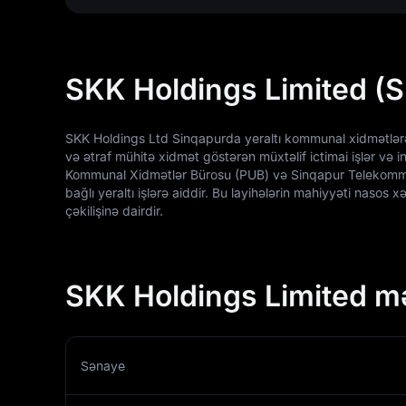
SKK Holdings Limited (S
SKK Holdings Ltd Sinqapurda yeraltı kommunal xidmətlərə i
və ətraf mühitə xidmət göstərən müxtəlif ictimai işlər və infr
Kommunal Xidmətlər Bürosu (PUB) və Sinqapur Telekommuni
bağlı yeraltı işlərə aiddir. Bu layihələrin mahiyyəti nasos 
çəkilişinə dairdir.
SKK Holdings Limited m
Sənaye