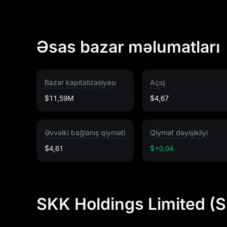
Əsas bazar məlumatları
Bazar kapitalizasiyası
Açıq
$11,59M
$4,67
Əvvəlki bağlanış qiyməti
Qiymət dəyişikliyi
$4,61
$+0,04
SKK Holdings Limited (