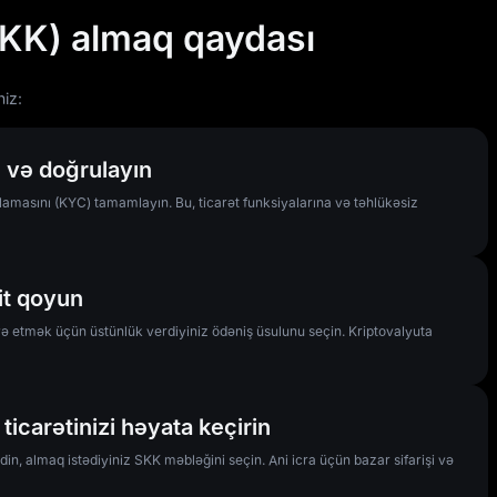
SKK) almaq qaydası
iz:
 və doğrulayın
masını (KYC) tamamlayın. Bu, ticarət funksiyalarına və təhlükəsiz
it qoyun
ə etmək üçün üstünlük verdiyiniz ödəniş üsulunu seçin. Kriptovalyuta
ticarətinizi həyata keçirin
din, almaq istədiyiniz SKK məbləğini seçin. Ani icra üçün bazar sifarişi və