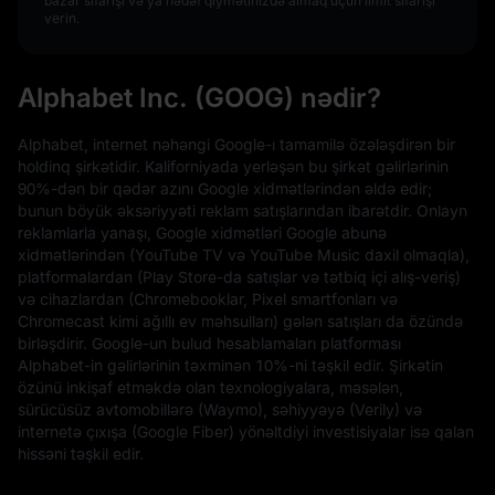
bazar sifarişi və ya hədəf qiymətinizdə almaq üçün limit sifarişi
verin.
Alphabet Inc. (GOOG) nədir?
Alphabet, internet nəhəngi Google-ı tamamilə özələşdirən bir
holdinq şirkətidir. Kaliforniyada yerləşən bu şirkət gəlirlərinin
90%-dən bir qədər azını Google xidmətlərindən əldə edir;
bunun böyük əksəriyyəti reklam satışlarından ibarətdir. Onlayn
reklamlarla yanaşı, Google xidmətləri Google abunə
xidmətlərindən (YouTube TV və YouTube Music daxil olmaqla),
platformalardan (Play Store-da satışlar və tətbiq içi alış-veriş)
və cihazlardan (Chromebooklar, Pixel smartfonları və
Chromecast kimi ağıllı ev məhsulları) gələn satışları da özündə
birləşdirir. Google-un bulud hesablamaları platforması
Alphabet-in gəlirlərinin təxminən 10%-ni təşkil edir. Şirkətin
özünü inkişaf etməkdə olan texnologiyalara, məsələn,
sürücüsüz avtomobillərə (Waymo), səhiyyəyə (Verily) və
internetə çıxışa (Google Fiber) yönəltdiyi investisiyalar isə qalan
hissəni təşkil edir.