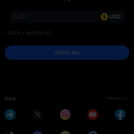
USD
1 GOOG = 360,029 USD
GOOG Alın
İcma
Daha Fazla