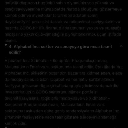
həftəlik diapazon bugünkü səhm qiymətinin son yüksək və 
aşağı səviyyələrinə münasibətdə harada olduğunu göstərməyə 
kömək edir və investorlar tərəfindən adətən səhm 
dəyişkənliyini, potensial dəstək və müqavimət səviyyələrini və 
hazırda 
GOOG
 bir illik ticarət diapazonunun yuxarı və ya aşağı 
nöqtəsinə yaxın olub-olmadığını qiymətləndirmək üçün istifadə 
olunur.
4
.
Alphabet Inc.
sektor və sənayeyə görə necə təsnif
edilir?
Alphabet Inc.
Xidmətlər - Kompüter Proqramlaşdırması, 
Məlumatların Emalı və s.
 sektorunda təsnif edilir. Praktikada bu, 
Alphabet Inc.
 şirkətinin oxşar son bazarlara xidmət edən, eləcə 
də müqayisə edilə bilən rəqabət və normativ şərtlərialtında 
fəaliyyət göstərən digər şirkətlərlə qruplaşdırılması deməkdir. 
İnvestorlar üçün 
GOOG
 sektorunu bilmək portfelin 
diversifikasiyasına, rəqiblərlə müqayisəyə və 
Xidmətlər - 
Kompüter Proqramlaşdırması, Məlumatların Emalı və s.
sektoruna təsir edən daha geniş tendensiyaların 
Alphabet Inc.
şirkətinin fəaliyyətinə necə təsir göstərə biləcəyini anlamağa 
kömək edir.