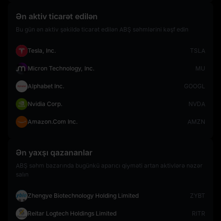
Ən aktiv ticarət edilən
Bu gün ən aktiv şəkildə ticarət edilən ABŞ səhmlərini kəşf edin
Tesla, Inc.
TSLA
Micron Technology, Inc.
MU
Alphabet Inc.
GOOGL
Nvidia Corp.
NVDA
Amazon.Com Inc.
AMZN
Ən yaxşı qazananlar
ABŞ səhm bazarında bugünkü aparıcı qiyməti artan aktivlərə nəzər
salın
Zhengye Biotechnology Holding Limited
ZYBT
Reitar Logtech Holdings Limited
RITR