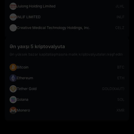
Julong Holding Limited
JLHL
INLIF LIMITED
INLF
Creative Medical Technology Holdings, Inc.
CELZ
Ən yaxşı 5 kriptovalyuta
Ən yüksək bazar kapitallaşmasına malik kriptovalyutaları kəşf edin
Bitcoin
BTC
Ethereum
ETH
Tether Gold
GOLD(XAUT)
Solana
SOL
Monero
XMR