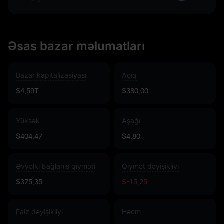
Əsas bazar məlumatları
Bazar kapitalizasiyası
Açıq
$4,59T
$380,00
Yüksək
Aşağı
$404,47
$4,80
Əvvəlki bağlanış qiyməti
Qiymət dəyişikliyi
$375,35
$-15,25
Faiz dəyişikliyi
Həcm