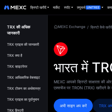
क्रिप्टो खरीदें
मार्केट
स्पॉट
फ़्यूचर्स
कमा
UNITREE
TRX की अधिक
MEXC Exchange
/
क्रिप्टो कैसे खरीदे
जानकारी
TRX प्राइस की जानकारी
TRX क्या है
भारत में T
TRX व्हाइटपेपर
TRX आधिकारिक वेबसाइट
MEXC आपको क्रिप्टो साक्षरता की ओर पह
एक्सचेंज पर TRON (TRX) खरीदने के तरीक
TRX टोकन का अर्थशास्त्र
TRX प्राइस का पूर्वानुमान
अभी साइन अप करें
TRX अभी
TRX हिस्ट्री