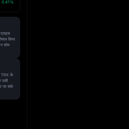
0.41%
प्राइस
्तेमाल किया
न फ़्रेम
ो TRX के
े उसी
या जा सके