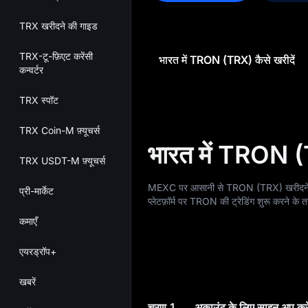
TRX खरीदने की गाइड
TRX-टू-फ़िएट करेंसी
भारत में TRON (TRX) कैसे खरीदें
कन्वर्टर
TRX स्पॉट
TRX Coin-M फ़्यूचर्स
भारत में TRON (T
TRX USDT-M फ़्यूचर्स
MEXC पर आसानी से TRON (TRX) खरीदने का तर
प्री-मार्केट
प्लेटफ़ॉर्म पर TRON की ट्रेडिंग शुरू करने के तर
कमाएँ
एयरड्रॉप+
खबरें
चरण 1
अकाउंट के लिए साइन अप करे