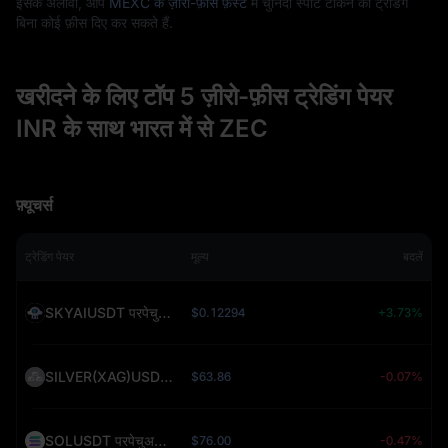
इसके अलावा, आप
MEXC के ज़ीरो-फ़ीस फ़ेस्ट
में चुनिंदा स्पॉट टोकन की ट्रेडिंग
बिना कोई फ़ीस दिए कर सकते हैं.
खरीदने के लिए टॉप 5 ज़ीरो-फ़ीस ट्रेडिंग पेयर
INR के साथ भारत में से ZEC
फ़्यूचर्स
ट्रेडिंग पेयर
मूल्य
बदलें
SKYAIUSDT परपेचुअल (SKYAI)
$0.12294
+3.73%
SILVER(XAG)USDT परपेचुअल (SILVER)
$63.86
-0.07%
SOLUSDT परपेचुअल (SOL)
$76.00
-0.47%