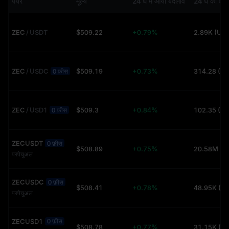
पेयर
मूल्य
24 घं में आया बदलाव
24 घं का वॉल्
ZEC
/
USDT
$509.22
+0.79%
2.89K (US
ZEC
/
USDC
$509.19
+0.73%
314.28 (U
0 फ़ीस
ZEC
/
USD1
$509.3
+0.84%
102.35 (U
0 फ़ीस
ZECUSDT
0 फ़ीस
$508.89
+0.75%
20.58M (U
परपेचुअल
ZECUSDC
0 फ़ीस
$508.41
+0.78%
48.95K (U
परपेचुअल
ZECUSD1
0 फ़ीस
$508.78
+0.77%
31.15K (U