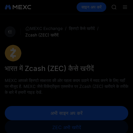
GOLD(X
क्रिप्टो खरीदें
मार्केट
स्पॉट
साइन अप करें
फ़्यूचर्स
AAOI
कमाएँ
SPCX
SKYAI
UNITREE 
SPCX ris
/
/
MEXC Exchange
क्रिप्टो कैसे खरीदें
GOLD(X
Zcash (ZEC) खरीदें
AAOI
SKYAI
UNITREE 
SPCX ris
भारत में Zcash (ZEC) कैसे खरीदें
MEXC आपको क्रिप्टो साक्षरता की ओर पहला कदम उठाने में मदद करने के लिए यहाँ
पर मौजूद है. MEXC जैसे विकेंद्रीकृत एक्सचेंज पर Zcash (ZEC) खरीदने के तरीके
के बारे में हमारी गाइड देखें.
अभी साइन अप करें
ZEC अभी खरीदें