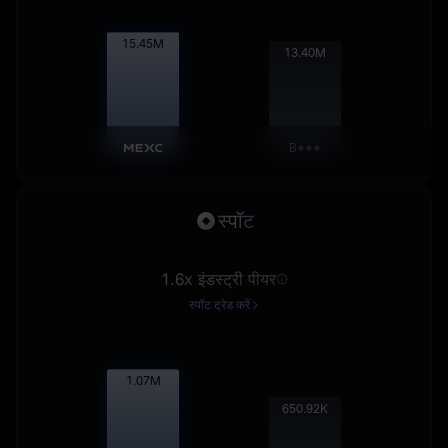
15.47
M
13.42
M
B***
स्पॉट
1.6x इंडस्ट्री पीयर
स्पॉट ट्रेड करें
1.07
M
651.74
K