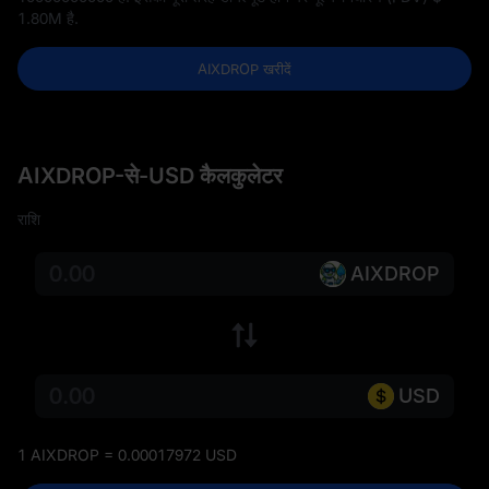
1.80M
है.
AIXDROP खरीदें
AIXDROP-से-USD कैलकुलेटर
राशि
AIXDROP
USD
1 AIXDROP = 0.00017972 USD