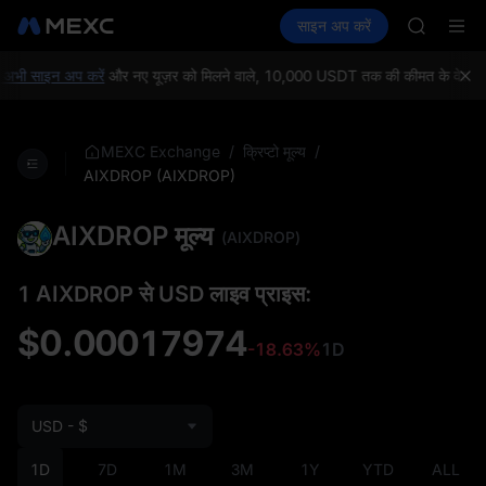
GOLD(X
क्रिप्टो खरीदें
मार्केट
स्पॉट
साइन अप करें
फ़्यूचर्स
AAOI
कमाएँ
SPCX
SKYAI
UNITREE 
ी साइन अप करें
और नए यूज़र को मिलने वाले, 10,000 USDT तक की कीमत के वेलकम गिफ़
SPCX ris
GOLD(X
AAOI
/
/
MEXC Exchange
क्रिप्टो मूल्य
SKYAI
AIXDROP (AIXDROP)
UNITREE 
SPCX ris
AIXDROP मूल्य
(AIXDROP)
1 AIXDROP से USD लाइव प्राइस:
$0.00017974
-18.63%
1D
USD - $
1D
7D
1M
3M
1Y
YTD
ALL