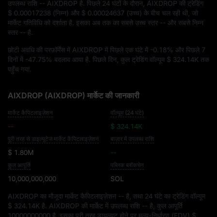
उपलब्ध राशि
-- AIXDROP
है. पिछले 24 घंटों के दौरान, AIXDROP की ट्रेडिंग
$ 0.00017238
(निम्न) और
$ 0.00024637
(उच्च) के बीच चल रही थी, जो
मार्केट गतिविधि को दर्शाता है. इसका अब तक का सबसे उच्च स्तर
--
और सबसे निम्न
स्तर
--
है.
छोटी अवधि की परफ़ॉर्मेंस में AIXDROP में पिछले एक घंटे में
-0.18%
और पिछले 7
दिनों में
-47.75%
बदलाव आया है. पिछले दिन, कुल ट्रेडिंग वॉल्यूम
$ 324.14K
तक
पहुँच गया.
AIXDROP (AIXDROP) मार्केट की जानकारी
मार्केट कैपिटलाइज़ेशन
वॉल्यूम (24 घंटे)
--
$ 324.14K
पूरी तरह से डाइल्यूटेज मार्केट कैपिटलाइज़ेशन
बाज़ार में उपलब्ध राशि
$ 1.80M
--
कुल आपूर्ति
पब्लिक ब्लॉकचेन
10,000,000,000
SOL
AIXDROP का मौजूदा मार्केट कैपिटलाइज़ेशन
--
है, तथा 24 घंटे का ट्रेडिंग वॉल्यूम
$ 324.14K
है. AIXDROP की मार्केट में उपलब्ध राशि
--
है, कुल आपूर्ति
10000000000
है. इसका पूरी तरह डायल्यूट होने पर मूल्य-निर्धारण (FDV)
$