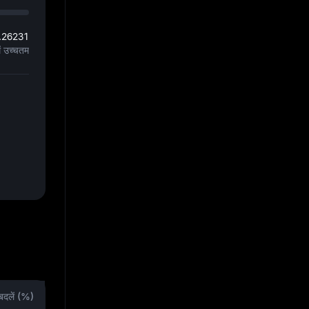
.26231
ें उच्चतम
बदलें (%)