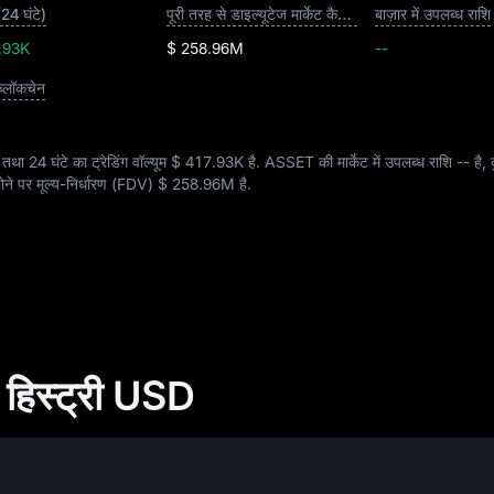
(24 घंटे)
पूरी तरह से डाइल्यूटेज मार्केट कैपिटलाइज़ेशन
बाज़ार में उपलब्ध राशि
.93K
$ 258.96M
--
ब्लॉकचेन
 तथा 24 घंटे का ट्रेडिंग वॉल्यूम
$ 417.93K
है. ASSET की मार्केट में उपलब्ध राशि
--
है, 
ोने पर मूल्य-निर्धारण (FDV)
$ 258.96M
है.
हिस्ट्री USD