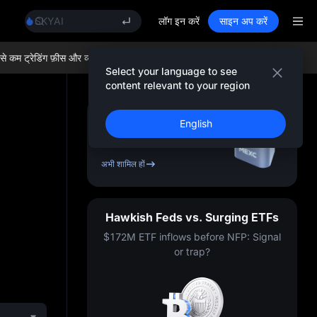
AAOI
SKYAI
लॉग इन करें
साइन अप करें
UNITREE STAR Market Subscription on Aug 10
SPCX rises despite lock-up expiry
ट्रेडिंग फ़ीस और व्यापक लिक्विडिटी का आनंद लें!
अब MEXC में शामिल हों!
BTC/USD
GOLD(XAU)
Select your language to see
AAOI
content relevant to your region
SKYAI
UNITREE STAR Market Subscription on Aug 10
साइन अप करें और
10,000
English
SPCX rises despite lock-up expiry
USDT
तक का बोनस पाएँ
अभी शामिल हों
Hawkish Feds vs. Surging ETFs
$172M ETF inflows before NFP: Signal
or trap?