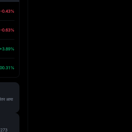
-0.43%
-0.63%
+3.89%
00.31%
ंतर आया
7273