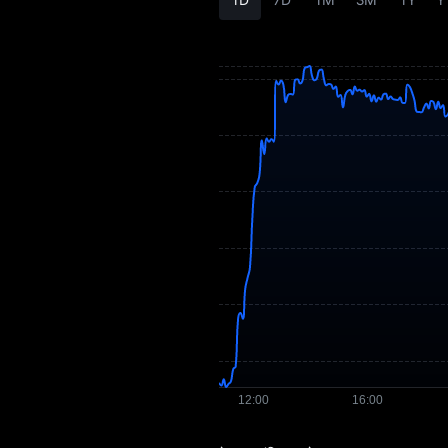
अर्थशास्त्र
ASSET प्राइस का
पूर्वानुमान
ASSET हिस्ट्री
ASSET खरीदने की गाइड
ASSET-टू-फ़िएट करेंसी
कन्वर्टर
ASSET स्पॉट
प्री-मार्केट
कमाएँ
एयरड्रॉप+
खबरें