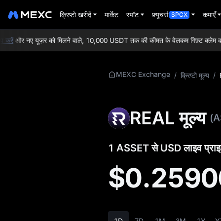
क्रिप्टो खरीदें
मार्केट
स्पॉट
फ़्यूचर्स
कमाएँ
SPCX
ें
और नए यूज़र को मिलने वाले, 10,000 USDT तक की कीमत के वेलकम गिफ़्ट क्लेम करें!
ASSET की अधिक
MEXC Exchange
/
क्रिप्टो मूल्य
/
जानकारी
ASSET प्राइस की
REAL मूल्य
(A
जानकारी
ASSET क्या है
1 ASSET से USD लाइव प्राइ
ASSET व्हाइटपेपर
$0.2590
ASSET आधिकारिक
वेबसाइट
ASSET टोकन का
1D
7D
1M
3M
1Y
Y