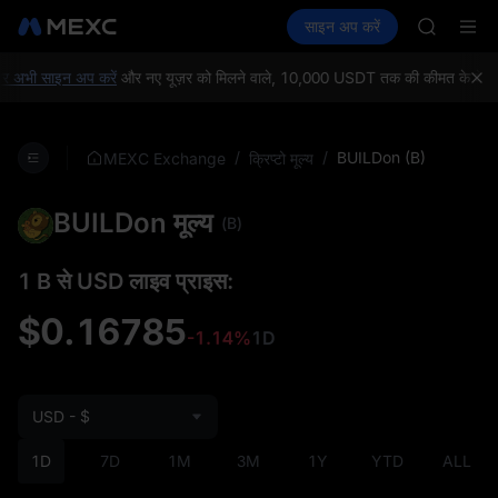
GOLD(X
क्रिप्टो खरीदें
मार्केट
स्पॉट
साइन अप करें
फ़्यूचर्स
AAOI
कमाएँ
SPCX
SKYAI
UNITREE 
अभी साइन अप करें
और नए यूज़र को मिलने वाले, 10,000 USDT तक की कीमत के वेलकम गिफ
SPCX ris
GOLD(X
AAOI
/
/
BUILDon (B)
MEXC Exchange
क्रिप्टो मूल्य
SKYAI
UNITREE 
BUILDon मूल्य
SPCX ris
(B)
1 B से USD लाइव प्राइस:
$0.16785
-1.14%
1D
USD - $
1D
7D
1M
3M
1Y
YTD
ALL