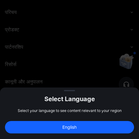
परिचय
प्रोडक्ट
पार्टनरशिप
रिसोर्स
कानूनी और अनुपालन
Select Language
©
2026
MEXC.COM
Select your language to see content relevant to your region
English
Sign Up to Claim 
10,000 USDT
 Bonus
Sign Up
47:59:48