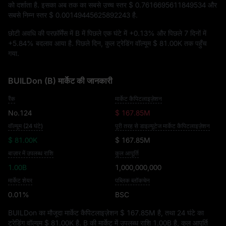
को दर्शाता है. इसका अब तक का सबसे उच्च स्तर
$ 0.7616695611849534
और
सबसे निम्न स्तर
$ 0.00149445625892243
है.
छोटी अवधि की परफ़ॉर्मेंस में B में पिछले एक घंटे में
+0.13%
और पिछले 7 दिनों में
+5.84%
बदलाव आया है. पिछले दिन, कुल ट्रेडिंग वॉल्यूम
$ 81.00K
तक पहुँच
गया.
BUILDon (B) मार्केट की जानकारी
रैंक
मार्केट कैपिटलाइज़ेशन
No.124
$ 167.85M
वॉल्यूम (24 घंटे)
पूरी तरह से डाइल्यूटेज मार्केट कैपिटलाइज़ेशन
$ 81.00K
$ 167.85M
बाज़ार में उपलब्ध राशि
कुल आपूर्ति
1.00B
1,000,000,000
मार्केट शेयर
पब्लिक ब्लॉकचेन
0.01%
BSC
BUILDon का मौजूदा मार्केट कैपिटलाइज़ेशन
$ 167.85M
है, तथा 24 घंटे का
ट्रेडिंग वॉल्यूम
$ 81.00K
है. B की मार्केट में उपलब्ध राशि
1.00B
है, कुल आपूर्ति