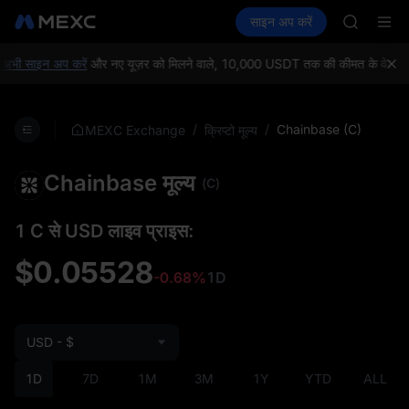
GOLD(X
क्रिप्टो खरीदें
मार्केट
स्पॉट
साइन अप करें
फ़्यूचर्स
SPCX
कमाएँ
SPCX
CASHCA
HFT
ी साइन अप करें
और नए यूज़र को मिलने वाले, 10,000 USDT तक की कीमत के वेलकम गिफ़
UNITREE
Unitree 
GOLD(X
/
/
Chainbase (C)
MEXC Exchange
क्रिप्टो मूल्य
SPCX
CASHCA
Chainbase मूल्य
HFT
(C)
UNITREE
Unitree 
1 C से USD लाइव प्राइस:
$0.05528
-0.68%
1D
USD - $
1D
7D
1M
3M
1Y
YTD
ALL