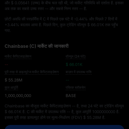
और
$ 0.05641
(उच्च) के बीच चल रही थी, जो मार्केट गतिविधि को दर्शाता है. इसका
अब तक का सबसे उच्च स्तर
--
और सबसे निम्न स्तर
--
है.
छोटी अवधि की परफ़ॉर्मेंस में C में पिछले एक घंटे में
-0.44%
और पिछले 7 दिनों में
+3.44%
बदलाव आया है. पिछले दिन, कुल ट्रेडिंग वॉल्यूम
$ 66.01K
तक पहुँच
गया.
Chainbase (C) मार्केट की जानकारी
मार्केट कैपिटलाइज़ेशन
वॉल्यूम (24 घंटे)
--
$ 66.01K
पूरी तरह से डाइल्यूटेज मार्केट कैपिटलाइज़ेशन
बाज़ार में उपलब्ध राशि
$ 55.28M
--
कुल आपूर्ति
पब्लिक ब्लॉकचेन
1,000,000,000
BASE
Chainbase का मौजूदा मार्केट कैपिटलाइज़ेशन
--
है, तथा 24 घंटे का ट्रेडिंग वॉल्यूम
$ 66.01K
है. C की मार्केट में उपलब्ध राशि
--
है, कुल आपूर्ति
1000000000
है.
इसका पूरी तरह डायल्यूट होने पर मूल्य-निर्धारण (FDV)
$ 55.28M
है.