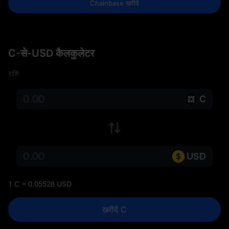
Chainbase खरीदें
C-से-USD कैलकुलेटर
राशि
C
USD
1 C = 0.05528 USD
खरीदें C