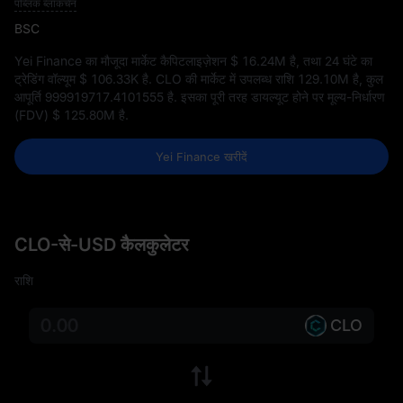
पब्लिक ब्लॉकचेन
BSC
Yei Finance का मौजूदा मार्केट कैपिटलाइज़ेशन
$ 16.24M
है, तथा 24 घंटे का
ट्रेडिंग वॉल्यूम
$ 106.33K
है. CLO की मार्केट में उपलब्ध राशि
129.10M
है, कुल
आपूर्ति
999919717.4101555
है. इसका पूरी तरह डायल्यूट होने पर मूल्य-निर्धारण
(FDV)
$ 125.80M
है.
Yei Finance खरीदें
CLO-से-USD कैलकुलेटर
राशि
CLO