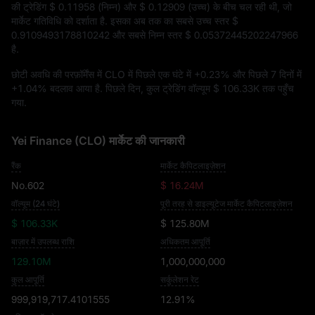
की ट्रेडिंग
$ 0.11958
(निम्न) और
$ 0.12909
(उच्च) के बीच चल रही थी, जो
मार्केट गतिविधि को दर्शाता है. इसका अब तक का सबसे उच्च स्तर
$
0.9109493178810242
और सबसे निम्न स्तर
$ 0.05372445202247966
है.
छोटी अवधि की परफ़ॉर्मेंस में CLO में पिछले एक घंटे में
+0.23%
और पिछले 7 दिनों में
+1.04%
बदलाव आया है. पिछले दिन, कुल ट्रेडिंग वॉल्यूम
$ 106.33K
तक पहुँच
गया.
Yei Finance (CLO) मार्केट की जानकारी
रैंक
मार्केट कैपिटलाइज़ेशन
No.602
$ 16.24M
वॉल्यूम (24 घंटे)
पूरी तरह से डाइल्यूटेज मार्केट कैपिटलाइज़ेशन
$ 106.33K
$ 125.80M
बाज़ार में उपलब्ध राशि
अधिकतम आपूर्ति
129.10M
1,000,000,000
कुल आपूर्ति
सर्कुलेशन रेट
999,919,717.4101555
12.91%