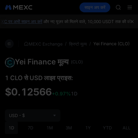
BLESS
क्रिप्टो खरीदें
मार्केट
स्पॉट
साइन अप करें
फ़्यूचर्स
SPCX
कमाएँ
PLTR
HEI
NVDA
C पर अभी साइन अप करें
और नए यूज़र को मिलने वाले, 10,000 USDT तक की कीमत के वेल
UNITREE
Unitree 
BLESS
/
/
Yei Finance (CLO)
MEXC Exchange
क्रिप्टो मूल्य
SPCX
HEI
Yei Finance मूल्य
NVDA
(CLO)
UNITREE
Unitree 
1 CLO से USD लाइव प्राइस:
$0.12566
+0.97%
1D
USD - $
1D
7D
1M
3M
1Y
YTD
ALL