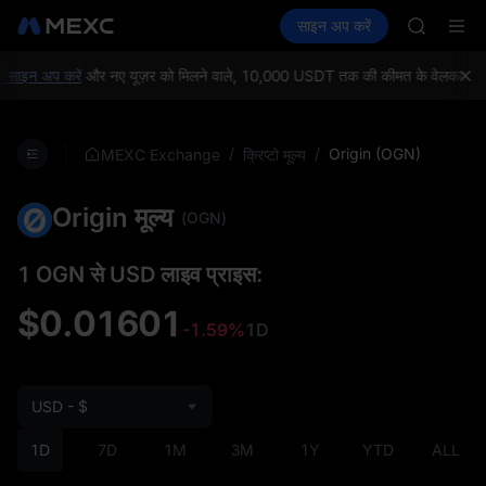
SKYAI
क्रिप्टो खरीदें
मार्केट
स्पॉट
साइन अप करें
फ़्यूचर्स
ACE
कमाएँ
SPCX
HFT
SPCX
ाइन अप करें
और नए यूज़र को मिलने वाले, 10,000 USDT तक की कीमत के वेलकम गिफ़्ट क
UNITREE
Unitree 
SKYAI
/
/
Origin (OGN)
MEXC Exchange
क्रिप्टो मूल्य
ACE
HFT
Origin मूल्य
SPCX
(OGN)
UNITREE
Unitree 
1 OGN से USD लाइव प्राइस:
$0.01601
-1.59%
1D
USD - $
1D
7D
1M
3M
1Y
YTD
ALL