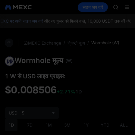
GOLD(X
क्रिप्टो खरीदें
मार्केट
स्पॉट
साइन अप करें
फ़्यूचर्स
SPCX
कमाएँ
SPCX
CASHCA
HFT
XC पर अभी साइन अप करें
और नए यूज़र को मिलने वाले, 10,000 USDT तक की कीमत के वे
UNITREE
Unitree 
GOLD(X
/
/
Wormhole (W)
MEXC Exchange
क्रिप्टो मूल्य
SPCX
CASHCA
Wormhole मूल्य
HFT
(W)
UNITREE
Unitree 
1 W से USD लाइव प्राइस:
$0.008506
+2.71%
1D
USD - $
1D
7D
1M
3M
1Y
YTD
ALL