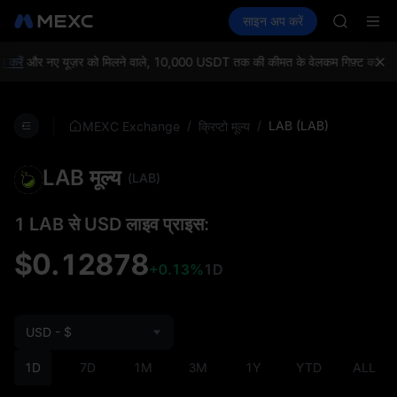
SPCX
क्रिप्टो खरीदें
मार्केट
स्पॉट
साइन अप करें
फ़्यूचर्स
CASHCA
कमाएँ
SPCX
HFT
UNITREE
रें
और नए यूज़र को मिलने वाले, 10,000 USDT तक की कीमत के वेलकम गिफ़्ट क्लेम करे
Unitree 
GOLD(X
SPCX
/
/
LAB (LAB)
MEXC Exchange
क्रिप्टो मूल्य
CASHCA
HFT
LAB मूल्य
UNITREE
(LAB)
Unitree 
1 LAB से USD लाइव प्राइस:
$0.12878
+0.13%
1D
USD - $
1D
7D
1M
3M
1Y
YTD
ALL