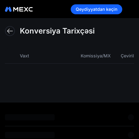
Qeydiyyatdan keçin
Bu
Konversiya Tarixçəsi
Vaxt
Komissiya/MX
Çevirilm
funksi