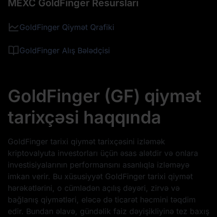
MEXC GoldFinger Resursları
GoldFinger Qiymət Qrafiki
GoldFinger Alış Bələdçisi
GoldFinger (GF) qiymət
tarixçəsi haqqında
GoldFinger tarixi qiymət tarixçəsini izləmək
kriptovalyuta investorları üçün əsas alətdir və onlara
investisiyalarının performansını asanlıqla izləməyə
imkan verir. Bu xüsusiyyət GoldFinger tarixi qiymət
hərəkətlərini, o cümlədən açılış dəyəri, zirvə və
bağlanış qiymətləri, eləcə də ticarət həcmini təqdim
edir. Bundan əlavə, gündəlik faiz dəyişikliyinə tez baxış