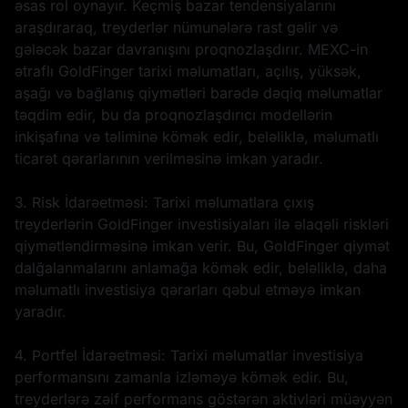
əsas rol oynayır. Keçmiş bazar tendensiyalarını
araşdıraraq, treyderlər nümunələrə rast gəlir və
gələcək bazar davranışını proqnozlaşdırır. MEXC-in
ətraflı GoldFinger tarixi məlumatları, açılış, yüksək,
aşağı və bağlanış qiymətləri barədə dəqiq məlumatlar
təqdim edir, bu da proqnozlaşdırıcı modellərin
inkişafına və təliminə kömək edir, beləliklə, məlumatlı
ticarət qərarlarının verilməsinə imkan yaradır.
3. Risk İdarəetməsi: Tarixi məlumatlara çıxış
treyderlərin GoldFinger investisiyaları ilə əlaqəli riskləri
qiymətləndirməsinə imkan verir. Bu, GoldFinger qiymət
dalğalanmalarını anlamağa kömək edir, beləliklə, daha
məlumatlı investisiya qərarları qəbul etməyə imkan
yaradır.
4. Portfel İdarəetməsi: Tarixi məlumatlar investisiya
performansını zamanla izləməyə kömək edir. Bu,
treyderlərə zəif performans göstərən aktivləri müəyyən