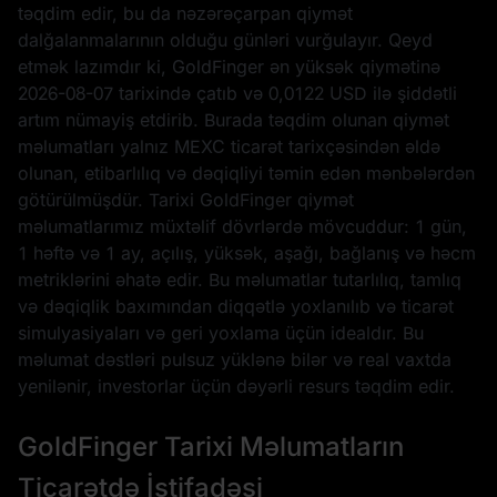
təqdim edir, bu da nəzərəçarpan qiymət
dalğalanmalarının olduğu günləri vurğulayır. Qeyd
etmək lazımdır ki, GoldFinger ən yüksək qiymətinə
2026-08-07
tarixində çatıb və
0,0122 USD
ilə şiddətli
artım nümayiş etdirib. Burada təqdim olunan qiymət
məlumatları yalnız MEXC ticarət tarixçəsindən əldə
olunan, etibarlılıq və dəqiqliyi təmin edən mənbələrdən
götürülmüşdür. Tarixi GoldFinger qiymət
məlumatlarımız müxtəlif dövrlərdə mövcuddur: 1 gün,
1 həftə və 1 ay, açılış, yüksək, aşağı, bağlanış və həcm
metriklərini əhatə edir. Bu məlumatlar tutarlılıq, tamlıq
və dəqiqlik baxımından diqqətlə yoxlanılıb və ticarət
simulyasiyaları və geri yoxlama üçün idealdır. Bu
məlumat dəstləri pulsuz yüklənə bilər və real vaxtda
yenilənir, investorlar üçün dəyərli resurs təqdim edir.
GoldFinger Tarixi Məlumatların
Ticarətdə İstifadəsi