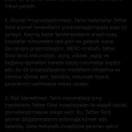
imkan yaradır.
2. Qiymət Proqnozlaşdırılması: Tarixi məlumatlar Tether
Gold qiymət hərəkətlərini proqnozlaşdırmaqda əsas rol
oynayır. Keçmiş bazar tendensiyalarını araşdıraraq,
treyderlər nümunələrə rast gəlir və gələcək bazar
davranışını proqnozlaşdırır. MEXC-in ətraflı Tether
Gold tarixi məlumatları, açılış, yüksək, aşağı və
bağlanış qiymətləri barədə dəqiq məlumatlar təqdim
edir, bu da proqnozlaşdırıcı modellərin inkişafına və
təliminə kömək edir, beləliklə, məlumatlı ticarət
qərarlarının verilməsinə imkan yaradır.
3. Risk İdarəetməsi: Tarixi məlumatlara çıxış
treyderlərin Tether Gold investisiyaları ilə əlaqəli riskləri
qiymətləndirməsinə imkan verir. Bu, Tether Gold
qiymət dalğalanmalarını anlamağa kömək edir,
beləliklə, daha məlumatlı investisiya qərarları qəbul