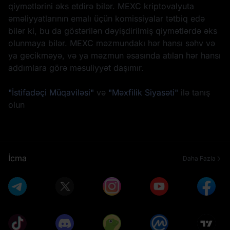
qiymətlərini əks etdirə bilər. MEXC kriptovalyuta
əməliyyatlarının emalı üçün komissiyalar tətbiq edə
bilər ki, bu da göstərilən dəyişdirilmiş qiymətlərdə əks
olunmaya bilər. MEXC məzmundakı hər hansı səhv və
ya gecikməyə, və ya məzmun əsasında atılan hər hansı
addımlara görə məsuliyyət daşımır.
"İstifadəçi Müqaviləsi"
və
"Məxfilik Siyasəti"
ilə tanış
olun
İcma
Daha Fazla