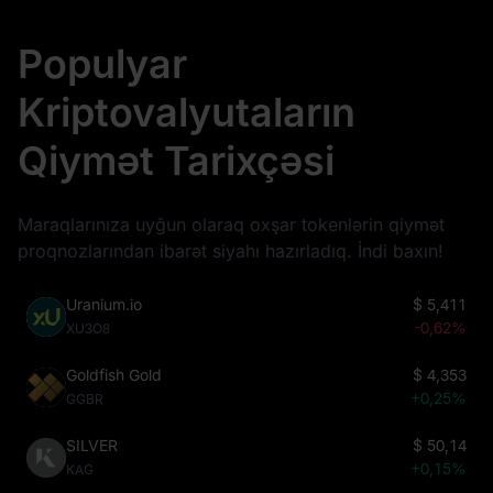
Populyar
Kriptovalyutaların
Qiymət Tarixçəsi
Maraqlarınıza uyğun olaraq oxşar tokenlərin qiymət
proqnozlarından ibarət siyahı hazırladıq. İndi baxın!
Uranium.io
$
5,411
-0,62%
XU3O8
Goldfish Gold
$
4,353
+0,25%
GGBR
SILVER
$
50,14
+0,15%
KAG