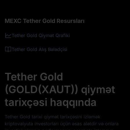
MEXC Tether Gold Resursları
Tether Gold Qiymət Qrafiki
Tether Gold Alış Bələdçisi
Tether Gold
(GOLD(XAUT)) qiymət
tarixçəsi haqqında
Tether Gold tarixi qiymət tarixçəsini izləmək
kriptovalyuta investorları üçün əsas alətdir və onlara