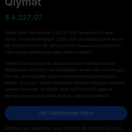
Qiymət
$
4.327,07
Tether Gold hal-hazırda 4.327,07 USD qiymətində ticarət
olunur. Onun bazar dəyəri
2,65B
USD, 24 saatlıq ticarət həcmi
isə
295,52718
USD-dir. GOLD(XAUT) məlumatlarını MEXC-in
canlı qiymət səhifəsində daha ətraflı araşdırın.
Tether Gold canlı qiymət statistikalarından istifadə edərək
istifadəçilər cari bazar tendensiyalarını analiz edə və həm qısa,
həm də uzunmüddətli qiymət hərəkətlərini proqnozlaşdıra
bilərlər. Real vaxt rejimli məlumatları əlinizdə olduqda məlumatlı
qərarlar verə bilər və Tether Gold üçün mümkün gələcək
qiymət proqnozları barədə analizlər əldə edə bilərsiniz.
İndi Qeydiyyatdan Keçin
Səhifənin son yenilənmə tarixi:
2026-08-08 04:31:42
(UTC+0)