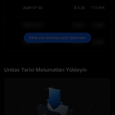
2026-07-30
$
0,30368
177,61K
2030-05-30
$
64.011,99
10,84K
Daha çox baxmaq üçün daxil olun
2030-05-29
$
64.011,99
10,84K
Unitas Tarixi Məlumatları Yükləyin