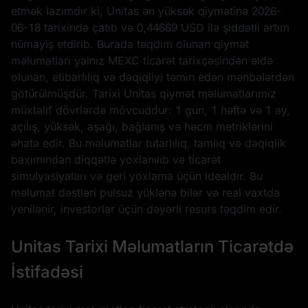
etmək lazımdır ki, Unitas ən yüksək qiymətinə
2026-
06-18
tarixində çatıb və
0,44669 USD
ilə şiddətli artım
nümayiş etdirib. Burada təqdim olunan qiymət
məlumatları yalnız MEXC ticarət tarixçəsindən əldə
olunan, etibarlılıq və dəqiqliyi təmin edən mənbələrdən
götürülmüşdür. Tarixi Unitas qiymət məlumatlarımız
müxtəlif dövrlərdə mövcuddur: 1 gün, 1 həftə və 1 ay,
açılış, yüksək, aşağı, bağlanış və həcm metriklərini
əhatə edir. Bu məlumatlar tutarlılıq, tamlıq və dəqiqlik
baxımından diqqətlə yoxlanılıb və ticarət
simulyasiyaları və geri yoxlama üçün idealdır. Bu
məlumat dəstləri pulsuz yüklənə bilər və real vaxtda
yenilənir, investorlar üçün dəyərli resurs təqdim edir.
Unitas Tarixi Məlumatların Ticarətdə
İstifadəsi