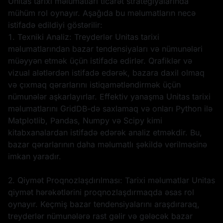
Unitas tarixi məlumatları ticarət strategiyalarında
mühüm rol oynayır. Aşağıda bu məlumatların necə
istifadə edildiyi göstərilir:
1. Texniki Analiz: Treyderlər Unitas tarixi
məlumatlarından bazar tendensiyaları və nümunələri
müəyyən etmək üçün istifadə edirlər. Qrafiklər və
vizual alətlərdən istifadə edərək, bazara daxil olmaq
və çıxmaq qərarlarını istiqamətləndirmək üçün
nümunələr aşkarlayırlar. Effektiv yanaşma Unitas tarixi
məlumatlarını GridDB-də saxlamaq və onları Python ilə
Matplotlib, Pandas, Numpy və Scipy kimi
kitabxanalardan istifadə edərək analiz etməkdir. Bu,
bazar qərarlarının daha məlumatlı şəkildə verilməsinə
imkan yaradır.
2. Qiymət Proqnozlaşdırılması: Tarixi məlumatlar Unitas
qiymət hərəkətlərini proqnozlaşdırmaqda əsas rol
oynayır. Keçmiş bazar tendensiyalarını araşdıraraq,
treyderlər nümunələrə rast gəlir və gələcək bazar