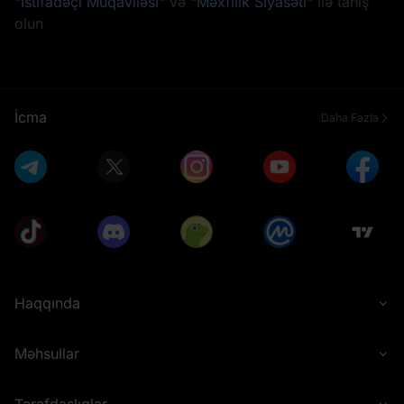
"İstifadəçi Müqaviləsi"
və
"Məxfilik Siyasəti"
ilə tanış
olun
İcma
Daha Fazla
Haqqında
Məhsullar