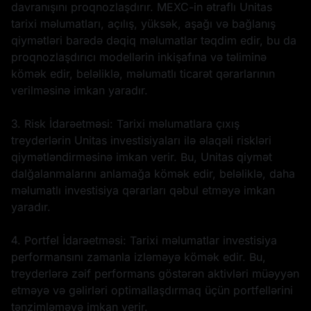
davranışını proqnozlaşdırır. MEXC-in ətraflı Unitas
tarixi məlumatları, açılış, yüksək, aşağı və bağlanış
qiymətləri barədə dəqiq məlumatlar təqdim edir, bu da
proqnozlaşdırıcı modellərin inkişafına və təliminə
kömək edir, beləliklə, məlumatlı ticarət qərarlarının
verilməsinə imkan yaradır.
3. Risk İdarəetməsi: Tarixi məlumatlara çıxış
treyderlərin Unitas investisiyaları ilə əlaqəli riskləri
qiymətləndirməsinə imkan verir. Bu, Unitas qiymət
dalğalanmalarını anlamağa kömək edir, beləliklə, daha
məlumatlı investisiya qərarları qəbul etməyə imkan
yaradır.
4. Portfel İdarəetməsi: Tarixi məlumatlar investisiya
performansını zamanla izləməyə kömək edir. Bu,
treyderlərə zəif performans göstərən aktivləri müəyyən
etməyə və gəlirləri optimallaşdırmaq üçün portfellərini
tənzimləməyə imkan verir.