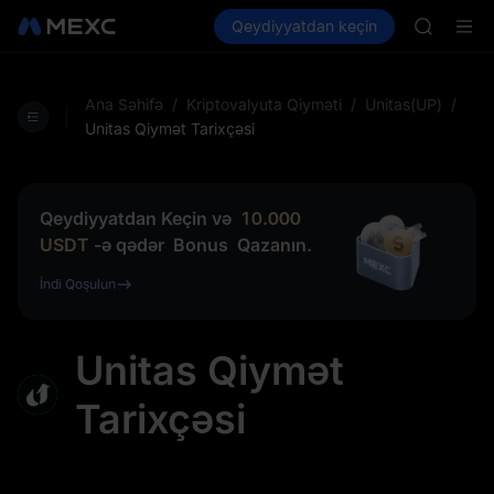
HFT
Kripto al
Bazarlar
Qeydiyyatdan keçin
Spot
Futures
UNITREE
SPCX
Unitree 
GOLD(X
SPCX
Ana Səhifə
/
Kriptovalyuta Qiyməti
/
Unitas(UP)
/
CASHCA
Unitas Qiymət Tarixçəsi
HFT
UNITREE
Unitree 
Qeydiyyatdan Keçin və
10.000
USDT
-ə qədər
Bonus
Qazanın.
İndi Qoşulun
Unitas Qiymət
Tarixçəsi