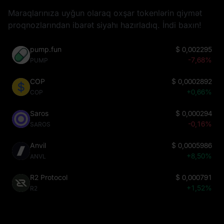
Maraqlarınıza uyğun olaraq oxşar tokenlərin qiymət
proqnozlarından ibarət siyahı hazırladıq. İndi baxın!
pump.fun
$
0,002295
-7,68%
PUMP
COP
$
0,0002892
+0,66%
COP
Saros
$
0,000294
-0,16%
SAROS
Anvil
$
0,0005986
+8,50%
ANVL
R2 Protocol
$
0,000791
+1,52%
R2