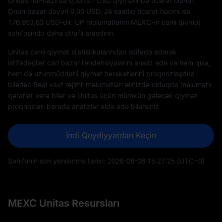
Unitas hal-hazırda 0,33721 USD qiymətində ticarət olunur.
Onun bazar dəyəri
0,00
USD, 24 saatlıq ticarət həcmi isə
176.953,63
USD-dir. UP məlumatlarını MEXC-in canlı qiymət
səhifəsində daha ətraflı araşdırın.
Unitas canlı qiymət statistikalarından istifadə edərək
istifadəçilər cari bazar tendensiyalarını analiz edə və həm qısa,
həm də uzunmüddətli qiymət hərəkətlərini proqnozlaşdıra
bilərlər. Real vaxt rejimli məlumatları əlinizdə olduqda məlumatlı
qərarlar verə bilər və Unitas üçün mümkün gələcək qiymət
proqnozları barədə analizlər əldə edə bilərsiniz.
İndi Qeydiyyatdan Keçin
Səhifənin son yenilənmə tarixi:
2026-08-06 15:27:25
(UTC+0)
MEXC Unitas Resursları