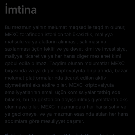
İmtina
Bu məzmun yalnız məlumat məqsədilə təqdim olunur,
MEXC tərəfindən istənilən təhlükəsizlik, maliyyə
məhsulu və ya alətlərin alınması, satılması və
saxlanması üçün təklif və ya dəvət kimi və investisiya,
maliyyə, ticarət və ya hər hansı digər məsləhət kimi
qəbul edilə bilməz. Təqdim olunan məlumatlar MEXC
birjasında və ya digər kriptovalyuta birjalarında, bazar
məlumat platformalarında ticarət edilən aktiv
qiymətlərini əks etdirə bilər. MEXC kriptovalyuta
əməliyyatlarının emalı üçün komissiyalar tətbiq edə
bilər ki, bu da göstərilən dəyişdirilmiş qiymətlərdə əks
olunmaya bilər. MEXC məzmundakı hər hansı səhv və
ya gecikməyə, və ya məzmun əsasında atılan hər hansı
addımlara görə məsuliyyət daşımır.