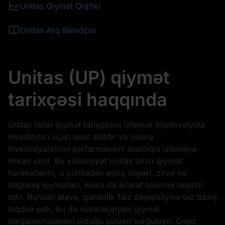
Unitas Qiymət Qrafiki
Unitas Alış Bələdçisi
Unitas (UP) qiymət
tarixçəsi haqqında
Unitas tarixi qiymət tarixçəsini izləmək kriptovalyuta
investorları üçün əsas alətdir və onlara
investisiyalarının performansını asanlıqla izləməyə
imkan verir. Bu xüsusiyyət Unitas tarixi qiymət
hərəkətlərini, o cümlədən açılış dəyəri, zirvə və
bağlanış qiymətləri, eləcə də ticarət həcmini təqdim
edir. Bundan əlavə, gündəlik faiz dəyişikliyinə tez baxış
təqdim edir, bu da nəzərəçarpan qiymət
dalğalanmalarının olduğu günləri vurğulayır. Qeyd