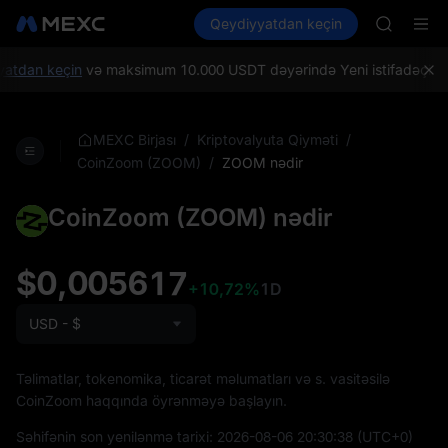
SPCX
Kripto al
Bazarlar
Qeydiyyatdan keçin
Spot
Futures
CASHCA
SPCX
HFT
UNITREE
atdan keçin
və maksimum 10.000 USDT dəyərində Yeni istifadəçiləri s
Unitree 
GOLD(X
SPCX
/
/
MEXC Birjası
Kriptovalyuta Qiyməti
CASHCA
/
ZOOM nədir
CoinZoom (ZOOM)
HFT
UNITREE
CoinZoom (ZOOM) nədir
Unitree 
$0,005617
+10,72%
1D
USD - $
Təlimatlar, tokenomika, ticarət məlumatları və s. vasitəsilə
CoinZoom haqqında öyrənməyə başlayın.
Səhifənin son yenilənmə tarixi:
2026-08-06 20:30:38
(UTC+0)