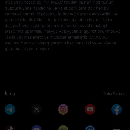
məsləhəti hesab edilmir. MEXC təqdim olunan məzmunun
düzgünlüyünə, tamlığına və ya etibarlılığına dair heç bir
zəmanət vermir. Kriptovalyuta ticarəti bazar dəyişkənliyi və
potensial kapital itkisi də daxil olmaqla əhəmiyyətli risklər
daşıyır. İnvestisiya qərarları verməzdən əvvəl müstəqil
araşdırma aparmalı, maliyyə vəziyyətinizi qiymətləndirməli və
lisenziyalı məsləhətçiyə müraciət etməlisiniz. MEXC bu
məlumatdan asılı olaraq yaranan hər hansı itki və ya ziyana
görə məsuliyyət daşımır.
İcma
Daha Fazla