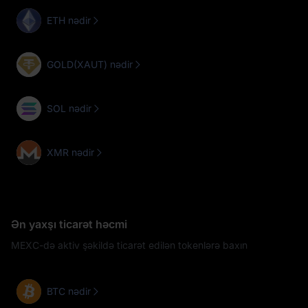
ETH nədir
GOLD(XAUT) nədir
SOL nədir
XMR nədir
Ən yaxşı ticarət həcmi
MEXC-də aktiv şəkildə ticarət edilən tokenlərə baxın
BTC nədir