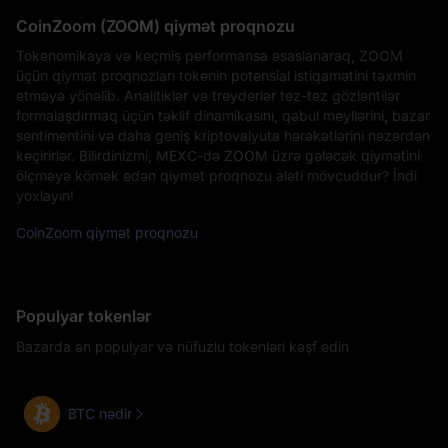
CoinZoom (ZOOM) qiymət proqnozu
Tokenomikaya və keçmiş performansa əsaslanaraq, ZOOM
üçün qiymət proqnozları tokenin potensial istiqamətini təxmin
etməyə yönəlib. Analitiklər və treyderlər tez-tez gözləntilər
formalaşdırmaq üçün təklif dinamikasını, qəbul meyllərini, bazar
sentimentini və daha geniş kriptovalyuta hərəkətlərini nəzərdən
keçirirlər. Bilirdinizmi, MEXC-də ZOOM üzrə gələcək qiymətini
ölçməyə kömək edən qiymət proqnozu aləti mövcuddur? İndi
yoxlayın!
CoinZoom qiymət proqnozu
Populyar tokenlər
Bazarda ən populyar və nüfuzlu tokenləri kəşf edin
BTC nədir