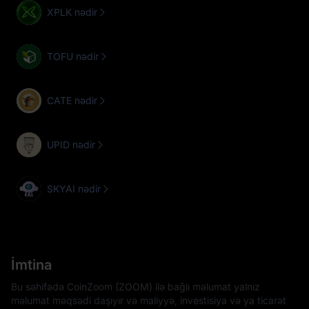
XPLK nədir
TOFU nədir
CATE nədir
UPID nədir
SKYAI nədir
İmtina
Bu səhifədə CoinZoom (ZOOM) ilə bağlı məlumat yalnız
məlumat məqsədi daşıyır və maliyyə, investisiya və ya ticarət