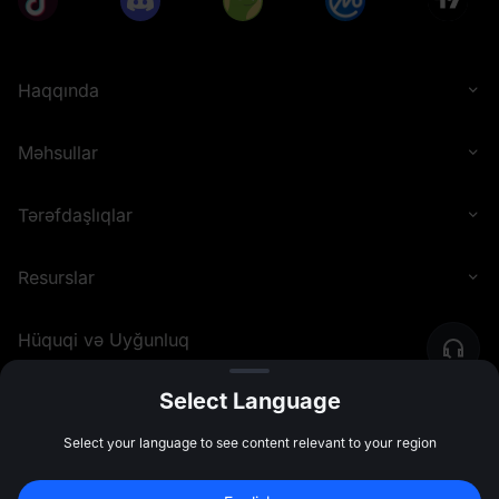
Haqqında
Məhsullar
Tərəfdaşlıqlar
Resurslar
Hüquqi və Uyğunluq
Select Language
©
2026
MEXC.COM
Select your language to see content relevant to your region
10,000 USDT
 Bonus Qazanmaq Üçün 