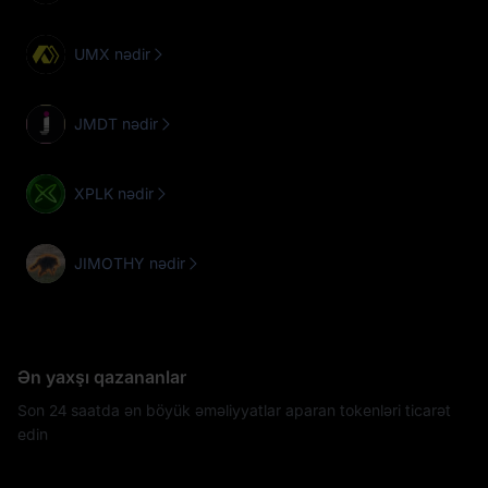
UMX nədir
JMDT nədir
XPLK nədir
JIMOTHY nədir
Ən yaxşı qazananlar
Son 24 saatda ən böyük əməliyyatlar aparan tokenləri ticarət
edin