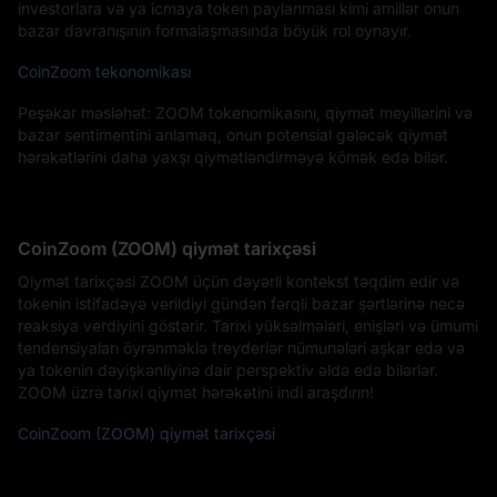
investorlara və ya icmaya token paylanması kimi amillər onun
bazar davranışının formalaşmasında böyük rol oynayır.
CoinZoom tekonomikası
Peşəkar məsləhət: ZOOM tokenomikasını, qiymət meyillərini və
bazar sentimentini anlamaq, onun potensial gələcək qiymət
hərəkətlərini daha yaxşı qiymətləndirməyə kömək edə bilər.
CoinZoom (ZOOM) qiymət tarixçəsi
Qiymət tarixçəsi ZOOM üçün dəyərli kontekst təqdim edir və
tokenin istifadəyə verildiyi gündən fərqli bazar şərtlərinə necə
reaksiya verdiyini göstərir. Tarixi yüksəlmələri, enişləri və ümumi
tendensiyaları öyrənməklə treyderlər nümunələri aşkar edə və
ya tokenin dəyişkənliyinə dair perspektiv əldə edə bilərlər.
ZOOM üzrə tarixi qiymət hərəkətini indi araşdırın!
CoinZoom (ZOOM) qiymət tarixçəsi