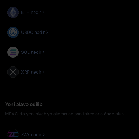
ETH nədir
USDC nədir
SOL nədir
XRP nədir
Yeni əlavə edilib
MEXC-də yeni siyahıya alınmış ən son tokenlərlə öndə olun
ZAY nədir