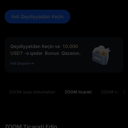
İndi Qeydiyyatdan Keçin
Qeydiyyatdan Keçin və
10.000
USDT
-ə qədər
Bonus
Qazanın.
İndi Qoşulun
ZOOM əsas məlumatları
ZOOM ticarəti
ZOOM tekono
ZOOM Ticarəti Edin