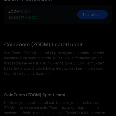
ZOOM
/
USDT
Ticarət edin
$0,005617
+10,72%
CoinZoom (ZOOM) ticarəti nədir
CoinZoom (ZOOM) ticarəti kriptovalyuta bazarında tokenin
alınmasına və satışına aiddir. MEXC-də istifadəçilər yatırım
məqsədlərinə və risk üstünlüklərinə görə ZOOM ilə müxtəlif
bazarlarda ticarət edə bilərlər. Ən çox yayılmış iki üsul spot
ticarəti və fyuçers ticarətidir.
CoinZoom (ZOOM) Spot ticarəti
Kriptovalyuta spot ticarəti cari bazar qiymətində birbaşa
ZOOM alışı və ya satışıdır. Ticarət başa çatdıqdan sonra
saxlanıla, köçürülə və ya satıla bilən faktiki ZOOM tokenlərə