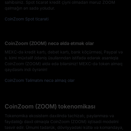
sahibsiniz. Spot ticarət kredit çiyni olmadan məruz ZOOM
qalmağın ən sadə yoludur.
CoinZoom Spot ticarəti
CoinZoom (ZOOM) necə əldə etmək olar
MEXC-də kredit kartı, debet kartı, bank köçürməsi, Paypal və
s. kimi müxtəlif ödəniş üsullarından istifadə edərək asanlıqla
CoinZoom (ZOOM) əldə edə bilərsiniz! MEXC-də token almaq
qaydasını indi öyrənin!
CoinZoom Təlimatını necə almaq olar
CoinZoom (ZOOM) tokenomikası
Tokenomika ekosistem daxilində təchizatı, paylanması və
faydalılığı daxil olmaqla CoinZoom (ZOOM) iqtisadi modelini
təsvir edir. Ümumi tədarük, dövriyyədəki kütlə və komandaya,