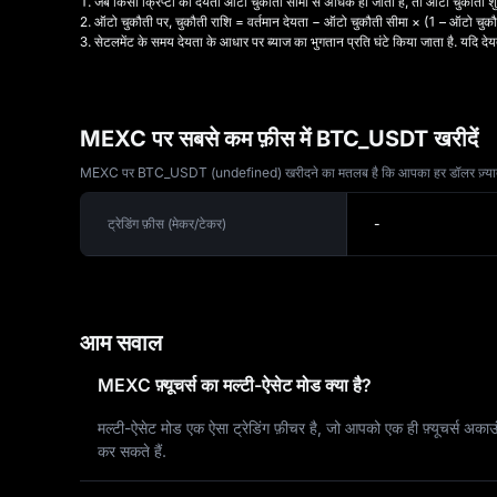
1. जब किसी क्रिप्टो की देयता ऑटो चुकौती सीमा से अधिक हो जाती है, तो ऑटो चुकौती शु
2. ऑटो चुकौती पर, चुकौती राशि = वर्तमान देयता − ऑटो चुकौती सीमा × (1 – ऑटो चु
3. सेटलमेंट के समय देयता के आधार पर ब्याज का भुगतान प्रति घंटे किया जाता है. यदि देयत
MEXC पर सबसे कम फ़ीस में BTC_USDT खरीदें
MEXC पर BTC_USDT (undefined) खरीदने का मतलब है कि आपका हर डॉलर ज़्यादा काम करता
ट्रेडिंग फ़ीस (मेकर/टेकर)
-
आम सवाल
MEXC फ़्यूचर्स का मल्टी-ऐसेट मोड क्या है?
मल्टी-ऐसेट मोड एक ऐसा ट्रेडिंग फ़ीचर है, जो आपको एक ही फ़्यूचर्स
कर सकते हैं.