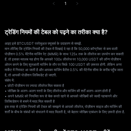
1
ट्रेडिंग नियमों की टेबल को पढ़ने का तरीका क्या है?
आइए इसे BTCUSDT परपेचुअल फ़्यूचर्स के उदाहरण से समझें.
मान लीजिए कि ट्रेडिंग नियमों की टेबल में दिखाई दे रहा है कि 50,000 कॉन्ट्रैक्ट से कम वाली
पोज़ीशन 0.5% मेंटेनेंस मार्जिन रेट (MMR) के साथ 125x तक के लीवरेज का उपयोग कर सकती
हैं. तो इसका मतलब यह होगा कि आपको 100x लीवरेज पर 10,000 USDT की लॉन्ग पोज़ीशन
ओपन करने के लिए शुरुआती मार्जिन के तौर पर सिर्फ़ 100 USDT की ज़रूरत होगी. लेकिन अगर
मार्केट में गिरावट आ जाती है और आपका मार्जिन बैलेंस 0.5% की मेंटेनेंस सीमा के करीब पहुँच जाता
है, तो आपकी पोज़ीशन लिक्विडेट हो जाएगी.
संक्षेप में:
• छोटी पोज़ीशन पर ज़्यादा लीवरेज मिल सकता है
• जोखिम के अलग-अलग स्तरों के लिए लीवरेज और मार्जिन की शर्तें अलग-अलग होती हैं
• अपने MMR को नियमित रूप से चेक करते रहने से आपको जोखिमों को जल्दी पहचानने और
लिक्विडेशन से बचने में मदद मिल सकती है
इस तरह से ट्रेडिंग नियमों की टेबल को समझने से आपको लीवरेज, पोज़ीशन साइज और मार्जिन की
शर्तों के बीच के संबंधों को संभालने में मदद मिलती है, जो बेहतर जोखिम प्रबंधन के लिए ज़रूरी होता है.