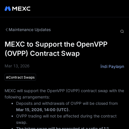
Maintenance Updates
MEXC to Support the OpenVPP
(OVPP) Contract Swap
Mar 13, 2026
İndi Paylaşın
#
Contract Swaps
MEXC will support the OpenVPP (OVPP) contract swap with the
following arrangements:
Deposits and withdrawals of OVPP will be closed from
Mar 15, 2026, 14:00 (UTC).
OVPP trading will not be affected during the contract
swap.
The token swap will be executed at
a ratio of 1:1.