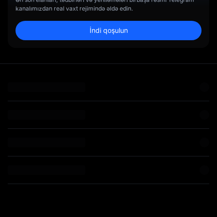
kanalımızdan real vaxt rejimində əldə edin.
İndi qoşulun
n