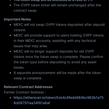
Ə
The OVPP token ticker will remain unchanged after the
contract swap.
Important Notes
MEXC will not swap OVPP tokens deposited after deposit
closure.
MEXC will provide support to users holding OVPP tokens
in their MEXC accounts, assisting with any technical
issues that may arise.
MEXC will no longer support deposits for old OVPP
tokens once the token swap is complete. Please confirm
the token type before depositing to avoid any asset
losses.
A separate announcement will be made after the token
swap is complete.
Relevant Contract Addresses
Former Contract Address：
https://etherscan.io/token/0xb4c6fedd984bc983b1a75
8d0875f1ea34f81a6af