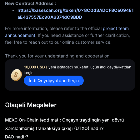
n
New Contract Address：
https://basescan.org/token/0x8C0d3ADCF8Ce094E1
aE437557Ec90A6374dC9BDD
For more information, please refer to the official
project team
announcement
. If you need assistance or further clarification,
feel free to reach out to our online customer service.
Thank you for your understanding and cooperation.
10,000 USDT
yeni istifadəçi mükafatı üçün indi qeydiyyatdan
keçin.
İndi Qeydiyyatdan Keçin
Əlaqəli Məqalələr
MEXC On-Chain təqdimatı: Onçeyn treydinqin yeni dövrü
Xərclənməmiş tranzaksiya çıxışı (UTXO) nədir?
DAO nədir?