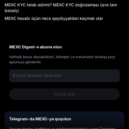
MEXC KYC tələb edirmi? MEXC KYC doğrulaması üzrə tam
bələdçi
MEXC hesabı üçün necə qeydiyyatdan keçmək olar
so
MEXC Digest-ə abunə olun
Həftəlik bazar dəyişiklikləri, listinqlər və məlumatlar birbaşa poçt
qutunuza göndərilir.
Abunə olun
Telegram-da MEXC-yə qoşulun
Ən son elanları, tədbirləri və yeniləmələri birbaşa rəsmi Telegram