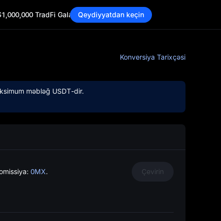
$1,000,000 TradFi Gala
Qeydiyyatdan keçin
a hər
Konversiya Tarixçəsi
 maksimum məbləğ
USDT
-dir.
 dəfə
komissiya:
0MX
.
Çevirin