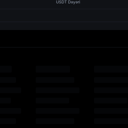
USDT Dəyəri
fadə 