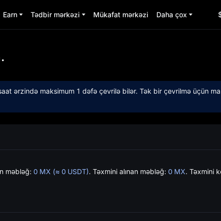
Earn
Tədbir mərkəzi
Mükafat mərkəzi
Daha çox
unksiy
.
4 saat ərzində maksimum 1 dəfə çevrilə bilər. Tək bir çevrilmə üçün
aatda
lən məbləğ:
0 MX (≈ 0 USDT)
. Təxmini alınan məbləğ:
0 MX
. Təxmini 