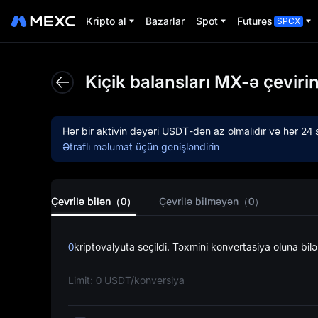
Kripto al
Bazarlar
Spot
Futures
SPCX
Bu f
Kiçik balansları MX-ə çevirin
Hər bir aktivin dəyəri
USDT
-dən az olmalıdır və hər 2
Ətraflı məlumat üçün genişləndirin
Çevrilə bilən（0）
Çevrilə bilməyən（0）
24 s
0
kriptovalyuta seçildi. Təxmini konvertasiya oluna bi
Limit: 0 USDT/konversiya