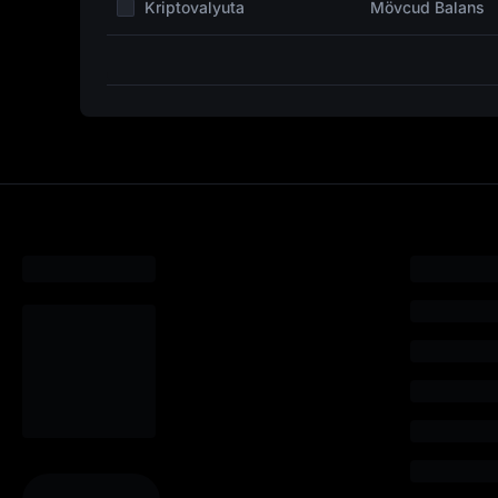
Kriptovalyuta
Mövcud Balans
isti