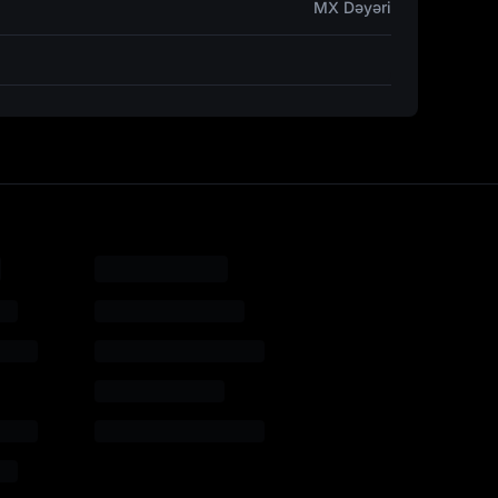
MX Dəyəri
oluna