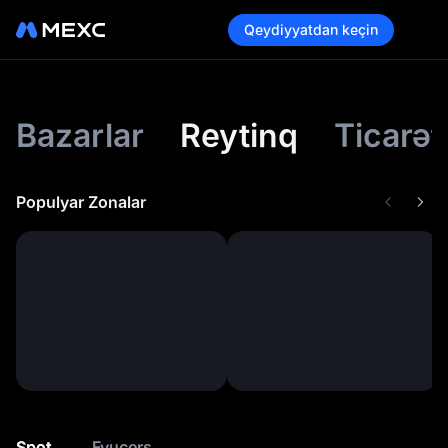
Qeydiyyatdan keçin
Bazarlar
Reytinq
Ticarət
Populyar Zonalar
Spot
Fyuçers