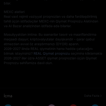
bilər.
MEXC alətləri
Real vaxt rejimli vəziyyət proqnozları və daha fərdiləşdirilmiş
təhlil üçün istifadəçilər MEXC-nin Qiymət Proqnozu Alətindən
və AI Bazar analizindən istifadə edə bilərlər.
Məsuliyyətdən imtina: Bu ssenarilər təsvir və maarifləndirmə
məqsədi daşıyır; kriptovalyutalar dəyişkəndir - qərar qəbul
etməzdən əvvəl öz araşdırmanızı (DYOR) aparın.
2026–2027 ilində REAL qiymətinin hansı həddə çatacağını
bilmək istəyirsiniz?
REAL Qiymət proqnozu
seçiminə klikləməklə
2026–2027 illər üzrə ASSET qiymət proqnozları üçün Qiymət
Proqnozu səhifəmizə daxil olun.
İcma
Daha Fazla