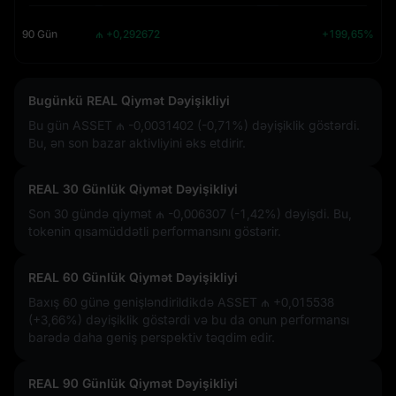
90 Gün
₼ +0,292672
+199,65%
Bugünkü REAL Qiymət Dəyişikliyi
Bu gün ASSET
₼ -0,0031402 (-0,71%)
dəyişiklik göstərdi.
Bu, ən son bazar aktivliyini əks etdirir.
REAL 30 Günlük Qiymət Dəyişikliyi
Son 30 gündə qiymət
₼ -0,006307 (-1,42%)
dəyişdi. Bu,
tokenin qısamüddətli performansını göstərir.
REAL 60 Günlük Qiymət Dəyişikliyi
Baxış 60 günə genişləndirildikdə ASSET
₼ +0,015538
(+3,66%)
dəyişiklik göstərdi və bu da onun performansı
barədə daha geniş perspektiv təqdim edir.
REAL 90 Günlük Qiymət Dəyişikliyi