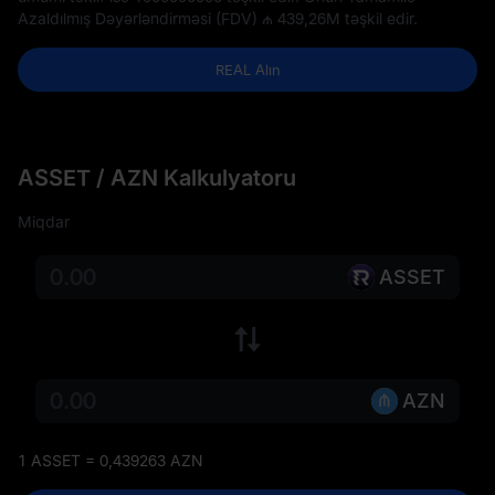
Azaldılmış Dəyərləndirməsi (FDV)
₼ 439,26M
təşkil edir.
REAL Alın
ASSET / AZN Kalkulyatoru
Miqdar
ASSET
AZN
1 ASSET = 0,439263 AZN