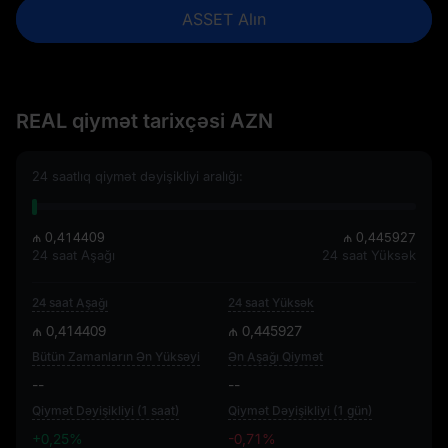
ASSET Alın
REAL qiymət tarixçəsi AZN
24 saatlıq qiymət dəyişikliyi aralığı:
₼ 0,414409
₼ 0,445927
24 saat Aşağı
24 saat Yüksək
24 saat Aşağı
24 saat Yüksək
₼ 0,414409
₼ 0,445927
Bütün Zamanların Ən Yüksəyi
Ən Aşağı Qiymət
--
--
Qiymət Dəyişikliyi (1 saat)
Qiymət Dəyişikliyi (1 gün)
+0,25%
-0,71%