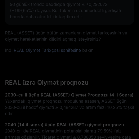
90 günlük trendə baxdıqda qiymət
₼ +0,292672
(+199,65%)
dəyişdi. Bu, tokenin uzunmüddətli gedişatı
barədə daha ətraflı fikir təqdim edir.
REAL (ASSET) üçün bütün zamanların qiymət tarixçəsinin və
qiymət hərəkətlərinin kilidini açmaq istəyirsiniz?
İndi
REAL Qiymət Tarixçəsi səhifəsinə
baxın.
REAL üzrə Qiymət proqnozu
2030-cu il üçün REAL (ASSET) Qiymət Proqnozu (4 İl Sonra)
Yuxarıdakı qiymət proqnozu moduluna əsasən, ASSET üçün
2030-cu il hədəf qiyməti
₼ 0,484287
və artım faizi
10,25%
təşkil
edir.
2040 (14 il sonra) üçün REAL (ASSET) qiymət proqnozu
2040-cı ildə REAL qiymətinin potensial olaraq
79,59%
faiz
artması gözlənilir. Ticarət qiyməti
₼ 0,788853
səviyyəsinə çata