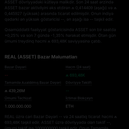
ASSET
dövriyyədəki kütləyə malikdir. Son 24 saat ərzində
ASSET bazar aktivliyini əks etdirən
₼ 0,414409
(aşağı) və
₼
0,445927
(yüksək) arasında ticarət edilmişdir. Onun indiyə
qədərki ən yüksək göstəricisi
--
, ən aşağı isə
--
təşkil edir.
Qısamüddətli fəaliyyət göstəricisində ASSET son bir saatda
+0,25%
və son 7 gündə
-1,35%
hərəkət etmişdir. Ötən gün
ümumi treydinq həcmi
₼ 693,48K
səviyyəsinə çatıb.
REAL (ASSET) Bazar Məlumatları
Bazar Dəyəri
Həcm (24 saat)
--
₼ 693,48K
Tamamilə Azaldılmış Bazar Dəyəri
Dövriyyə Təklifi
₼ 439,26M
--
Ümumi Təchizat
İctimai Blokçeyn
1.000.000.000
ETH
REAL üzrə cari Bazar Dəyəri
--
və 24 saatlıq ticarət həcmi
₼
693,48K
təşkil edir. ASSET üzrə dövriyyədə olan təklif
--
,
ümumi təklif isə
1000000000
təşkil edir. Onun Tamamilə