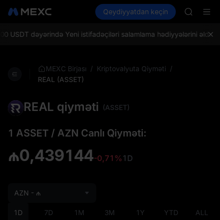
UNITREE 
Kripto al
Bazarlar
Qeydiyyatdan keçin
Spot
Futures
SPCX ris
SPCX
GOLD(X
AAOI
USDT dəyərində Yeni istifadəçiləri salamlama hədiyyələrini əldə ed
SKYAI
UNITREE 
SPCX ris
/
/
MEXC Birjası
Kriptovalyuta Qiyməti
REAL (ASSET)
REAL qiyməti
(ASSET)
1 ASSET / AZN Canlı Qiyməti:
₼0,439144
-0,71%
1D
AZN - ₼
1D
7D
1M
3M
1Y
YTD
ALL