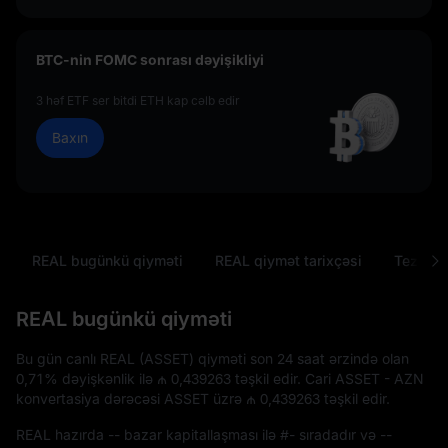
BTC-nin FOMC sonrası dəyişikliyi
3 həf ETF ser bitdi ETH kap cəlb edir
Baxın
REAL bugünkü qiyməti
REAL qiymət tarixçəsi
Tez-tez 
REAL bugünkü qiyməti
Bu gün canlı REAL (ASSET) qiyməti son 24 saat ərzində olan
0,71%
dəyişkənlik ilə
₼ 0,439263
təşkil edir. Cari ASSET - AZN
konvertasiya dərəcəsi ASSET üzrə
₼ 0,439263
təşkil edir.
REAL hazırda
--
bazar kapitallaşması ilə
#-
sıradadır və
--