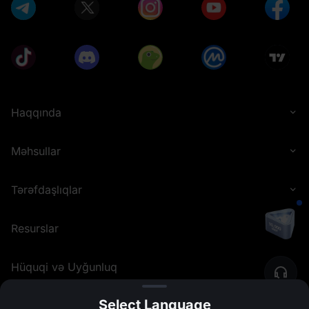
Haqqında
Məhsullar
Tərəfdaşlıqlar
Resurslar
Hüquqi və Uyğunluq
Select Language