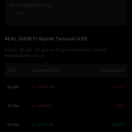
Qiymət Dəyişikliyi (7 gün)
-1,35%
-1,35%
REAL (ASSET) Qiymət Tarixçəsi AZN
Bugün, 30 gün, 60 gün ve 90 gün üçün REAL qiyməti
dəyişikliklərini izləyin:
Dövr
Dəyişiklik (AZN)
Dəyişiklik (%)
Bu gün
₼ -0,0031402
-0,71%
30 Gün
₼ -0,006307
-1,42%
60 Gün
₼ +0,015538
+3,66%