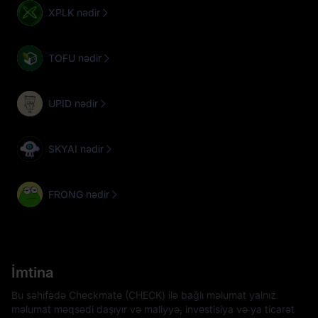
XPLK nədir
TOFU nədir
UPID nədir
SKYAI nədir
FRONG nədir
İmtina
Bu səhifədə Checkmate (CHECK) ilə bağlı məlumat yalnız
məlumat məqsədi daşıyır və maliyyə, investisiya və ya ticarət