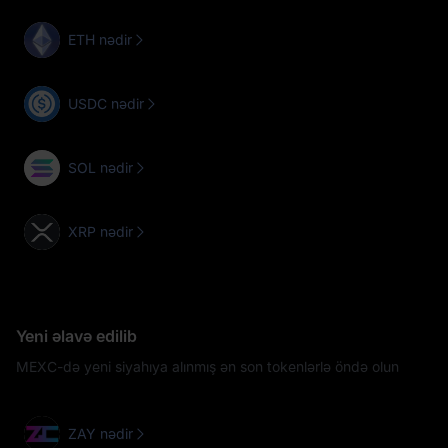
ETH nədir
USDC nədir
SOL nədir
XRP nədir
Yeni əlavə edilib
MEXC-də yeni siyahıya alınmış ən son tokenlərlə öndə olun
ZAY nədir