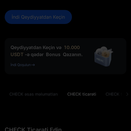
İndi Qeydiyyatdan Keçin
Qeydiyyatdan Keçin və
10.000
USDT
-ə qədər
Bonus
Qazanın.
İndi Qoşulun
CHECK əsas məlumatları
CHECK ticarəti
CHECK tekon
CHECK Ticarəti Edin