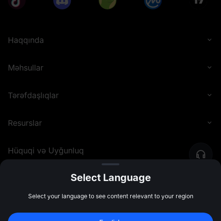
Haqqında
Məhsullar
Tərəfdaşlıqlar
Resurslar
Hüquqi və Uyğunluq
Select Language
©
2026
MEXC.COM
Select your language to see content relevant to your region
10,000 USDT
 Bonus Qazanmaq Üçün 