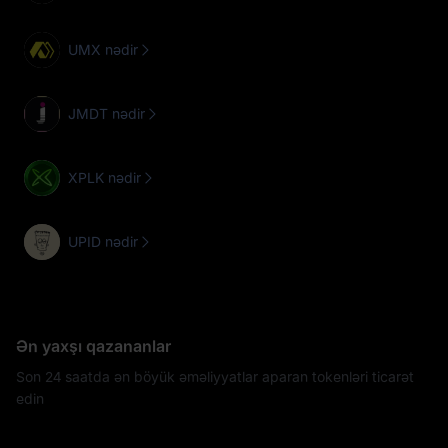
UMX nədir
JMDT nədir
XPLK nədir
UPID nədir
Ən yaxşı qazananlar
Son 24 saatda ən böyük əməliyyatlar aparan tokenləri ticarət
edin