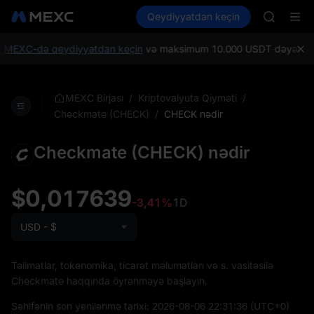
GOLD(X
Kripto al
Bazarlar
Qeydiyyatdan keçin
Spot
Futures
SPCX
SPCX
CASHCA
HFT
 MEXC-də qeydiyyatdan keçin
və maksimum 10.000 USDT dəyərində Yen
UNITREE
Unitree 
GOLD(X
/
/
MEXC Birjası
Kriptovalyuta Qiyməti
SPCX
/
CHECK nədir
Checkmate (CHECK)
CASHCA
HFT
Checkmate (CHECK) nədir
UNITREE
Unitree 
$0,017639
-3,41%
1D
USD - $
Təlimatlar, tokenomika, ticarət məlumatları və s. vasitəsilə
Checkmate haqqında öyrənməyə başlayın.
Səhifənin son yenilənmə tarixi:
2026-08-06 22:31:36
(UTC+0)