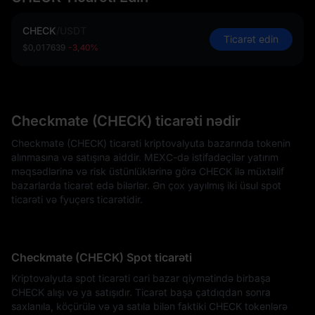
CHECK
/
USDT
Ticarət edin
$0,017639
-3,40%
Checkmate (CHECK) ticarəti nədir
Checkmate (CHECK) ticarəti kriptovalyuta bazarında tokenin
alınmasına və satışına aiddir. MEXC-də istifadəçilər yatırım
məqsədlərinə və risk üstünlüklərinə görə CHECK ilə müxtəlif
bazarlarda ticarət edə bilərlər. Ən çox yayılmış iki üsul spot
ticarəti və fyuçers ticarətidir.
Checkmate (CHECK) Spot ticarəti
Kriptovalyuta spot ticarəti cari bazar qiymətində birbaşa
CHECK alışı və ya satışıdır. Ticarət başa çatdıqdan sonra
saxlanıla, köçürülə və ya satıla bilən faktiki CHECK tokenlərə