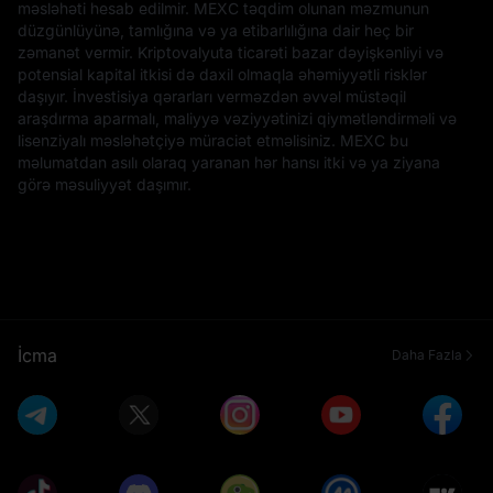
məsləhəti hesab edilmir. MEXC təqdim olunan məzmunun
düzgünlüyünə, tamlığına və ya etibarlılığına dair heç bir
zəmanət vermir. Kriptovalyuta ticarəti bazar dəyişkənliyi və
potensial kapital itkisi də daxil olmaqla əhəmiyyətli risklər
daşıyır. İnvestisiya qərarları verməzdən əvvəl müstəqil
araşdırma aparmalı, maliyyə vəziyyətinizi qiymətləndirməli və
lisenziyalı məsləhətçiyə müraciət etməlisiniz. MEXC bu
məlumatdan asılı olaraq yaranan hər hansı itki və ya ziyana
görə məsuliyyət daşımır.
İcma
Daha Fazla