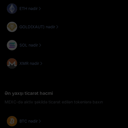
ETH nədir
GOLD(XAUT) nədir
SOL nədir
XMR nədir
Ən yaxşı ticarət həcmi
MEXC-də aktiv şəkildə ticarət edilən tokenlərə baxın
BTC nədir