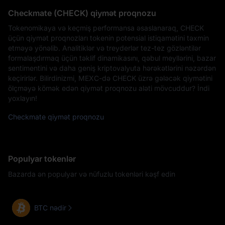
Checkmate (CHECK) qiymət proqnozu
Tokenomikaya və keçmiş performansa əsaslanaraq, CHECK
üçün qiymət proqnozları tokenin potensial istiqamətini təxmin
etməyə yönəlib. Analitiklər və treyderlər tez-tez gözləntilər
formalaşdırmaq üçün təklif dinamikasını, qəbul meyllərini, bazar
sentimentini və daha geniş kriptovalyuta hərəkətlərini nəzərdən
keçirirlər. Bilirdinizmi, MEXC-də CHECK üzrə gələcək qiymətini
ölçməyə kömək edən qiymət proqnozu aləti mövcuddur? İndi
yoxlayın!
Checkmate qiymət proqnozu
Populyar tokenlər
Bazarda ən populyar və nüfuzlu tokenləri kəşf edin
BTC nədir