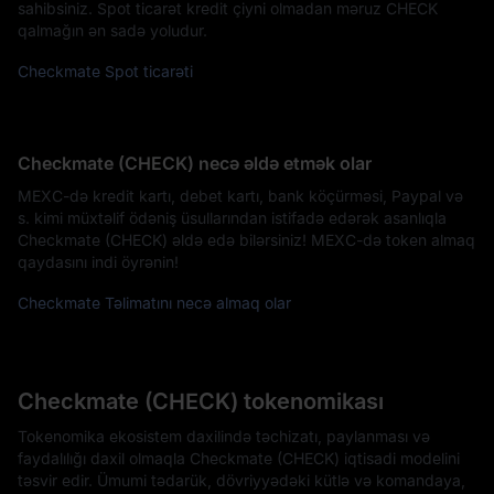
sahibsiniz. Spot ticarət kredit çiyni olmadan məruz CHECK
qalmağın ən sadə yoludur.
Checkmate Spot ticarəti
Checkmate (CHECK) necə əldə etmək olar
MEXC-də kredit kartı, debet kartı, bank köçürməsi, Paypal və
s. kimi müxtəlif ödəniş üsullarından istifadə edərək asanlıqla
Checkmate (CHECK) əldə edə bilərsiniz! MEXC-də token almaq
qaydasını indi öyrənin!
Checkmate Təlimatını necə almaq olar
Checkmate (CHECK) tokenomikası
Tokenomika ekosistem daxilində təchizatı, paylanması və
faydalılığı daxil olmaqla Checkmate (CHECK) iqtisadi modelini
təsvir edir. Ümumi tədarük, dövriyyədəki kütlə və komandaya,