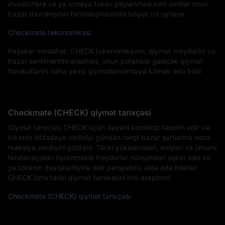
investorlara və ya icmaya token paylanması kimi amillər onun
bazar davranışının formalaşmasında böyük rol oynayır.
Checkmate tekonomikası
Peşəkar məsləhət: CHECK tokenomikasını, qiymət meyillərini və
bazar sentimentini anlamaq, onun potensial gələcək qiymət
hərəkətlərini daha yaxşı qiymətləndirməyə kömək edə bilər.
Checkmate (CHECK) qiymət tarixçəsi
Qiymət tarixçəsi CHECK üçün dəyərli kontekst təqdim edir və
tokenin istifadəyə verildiyi gündən fərqli bazar şərtlərinə necə
reaksiya verdiyini göstərir. Tarixi yüksəlmələri, enişləri və ümumi
tendensiyaları öyrənməklə treyderlər nümunələri aşkar edə və
ya tokenin dəyişkənliyinə dair perspektiv əldə edə bilərlər.
CHECK üzrə tarixi qiymət hərəkətini indi araşdırın!
Checkmate (CHECK) qiymət tarixçəsi