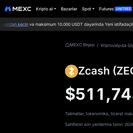
Kripto al
Bazarlar
Spot
Futures
UNITREE
atdan keçin
və maksimum 10.000 USDT dəyərində Yeni istifadəçiləri s
ZEC Haqqında
MEXC Birjası
/
Kriptovalyuta Qi
Daha Ətraflı
Məlumat
Zcash (ZEC
ZEC Qiymət
Məlumatları
$511,74
ZEC nədir
ZEC Whitepaper
Təlimatlar, tokenomika, ticarət mə
ZEC Rəsmi Veb-
saytı
Səhifənin son yenilənmə tarixi:
202