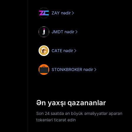
ZAY nədir
JMDT nədir
CATE nədir
STONKBROKER nədir
Ən yaxşı qazananlar
Son 24 saatda ən böyük əməliyyatlar aparan
tokenləri ticarət edin