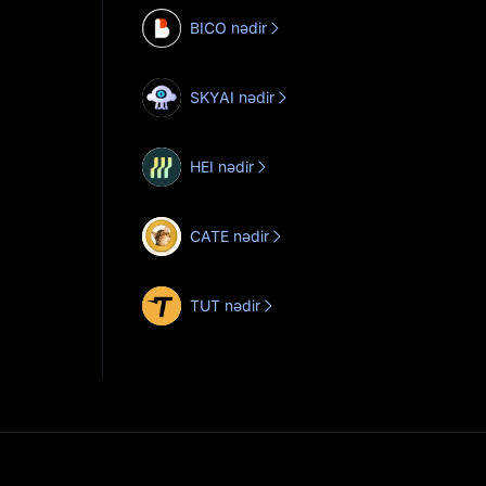
BICO nədir
SKYAI nədir
HEI nədir
CATE nədir
TUT nədir