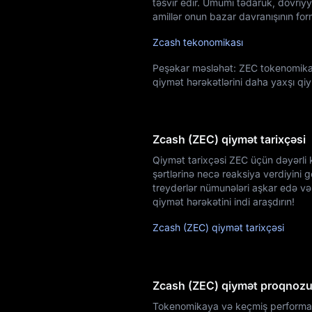
təsvir edir. Ümumi tədarük, dövriy
amillər onun bazar davranışının fo
Zcash tekonomikası
Peşəkar məsləhət: ZEC tokenomikası
qiymət hərəkətlərini daha yaxşı qi
Zcash (ZEC) qiymət tarixçəsi
Qiymət tarixçəsi ZEC üçün dəyərli k
şərtlərinə necə reaksiya verdiyini g
treyderlər nümunələri aşkar edə və 
qiymət hərəkətini indi araşdırın!
Zcash (ZEC) qiymət tarixçəsi
Zcash (ZEC) qiymət proqnoz
Tokenomikaya və keçmiş performans