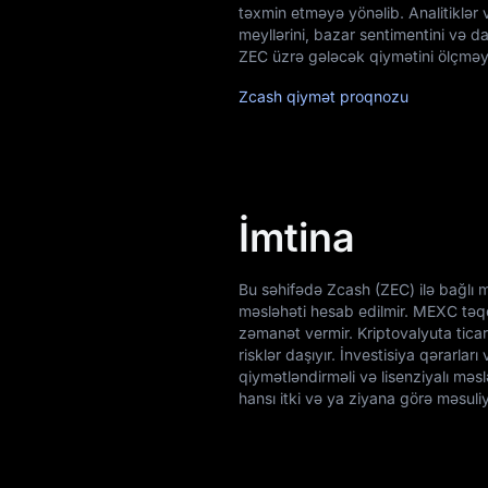
təxmin etməyə yönəlib. Analitiklər 
meyllərini, bazar sentimentini və d
ZEC üzrə gələcək qiymətini ölçmə
Zcash qiymət proqnozu
İmtina
Bu səhifədə Zcash (ZEC) ilə bağlı 
məsləhəti hesab edilmir. MEXC təqd
zəmanət vermir. Kriptovalyuta ticarə
risklər daşıyır. İnvestisiya qərarl
qiymətləndirməli və lisenziyalı mə
hansı itki və ya ziyana görə məsuli