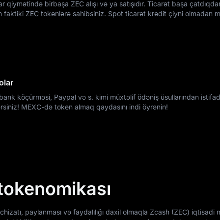
zar qiymətində birbaşa ZEC alışı və ya satışıdır. Ticarət başa çatdıqd
lən faktiki ZEC tokenlərə sahibsiniz. Spot ticarət kredit çiyni olmadan
olar
bank köçürməsi, Paypal və s. kimi müxtəlif ödəniş üsullarından istif
ərsiniz! MEXC-də token almaq qaydasını indi öyrənin!
tokenomikası
izatı, paylanması və faydalılığı daxil olmaqla Zcash (ZEC) iqtisadi 