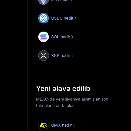
USDC nədir
SOL nədir
XRP nədir
Yeni əlavə edilib
MEXC-də yeni siyahıya alınmış ən son
tokenlərlə öndə olun
UMX nədir