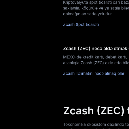
Kriptovalyuta spot ticarəti cari ba
saxlanıla, köçürülə və ya satıla bi
Airdrop+
qalmağın ən sadə yoludur.
Zcash Spot ticarəti
Xəbərlər
Bloq
Zcash (ZEC) necə əldə etmək 
Akademiya
MEXC-də kredit kartı, debet kartı, 
asanlıqla Zcash (ZEC) əldə edə bil
Zcash Təlimatını necə almaq olar
Zcash (ZEC) 
Tokenomika ekosistem daxilində təch