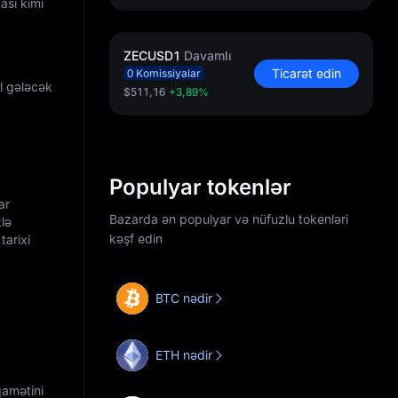
ası kimi
ZECUSD1
Davamlı
Ticarət edin
0 Komissiyalar
l gələcək
$511,16
+3,89%
Populyar tokenlər
ar
Bazarda ən populyar və nüfuzlu tokenləri
klə
kəşf edin
tarixi
BTC nədir
ETH nədir
qamətini