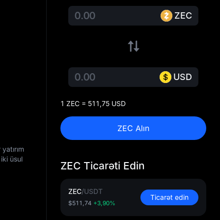
ZEC
USD
1 ZEC = 511,75 USD
ZEC Alın
 yatırım
iki üsul
ZEC Ticarəti Edin
ZEC
/
USDT
Ticarət edin
$511,74
+3,90%