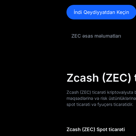
ZEC Tokenomikası
İndi Qeydiyyatdan Keçin
ZEC Qiymət
Proqnozu
ZEC əsas məlumatları
ZEC Qiymət
Tarixçəsi
ZEC Alış Bələdçisi
ZEC / Fiat Valyuta
Zcash (ZEC) t
Çevirən
ZEC Spot
Zcash (ZEC) ticarəti kriptovalyuta 
məqsədlərinə və risk üstünlüklərinə 
ZEC USDT-M
spot ticarəti və fyuçers ticarətidir.
Fyuçersi
Bazara Qədər
Zcash (ZEC) Spot ticarəti
Qazanc