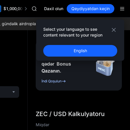
ACE
$1,000,000 TradFi Gala
HFT
Daxil olun
Qeydiyyatdan keçin
SPCX
UNITREE
ndəlik airdroplar, dünyada ən aşağı ticarət komissiyaları və hərtərəfli
Unitree Future Now Live
Select your language to see
UNITREE STAR Market Subscription on Aug 10
content relevant to your region
SPCX rises despite lock-up expiry
SKYAI
Qeydiyyatdan Keçin
English
ACE
və
10.000
USDT
-ə
HFT
qədər
Bonus
SPCX
Qazanın.
UNITREE
Unitree Future Now Live
İndi Qoşulun
UNITREE STAR Market Subscription on Aug 10
SPCX rises despite lock-up expiry
ZEC / USD Kalkulyatoru
Miqdar