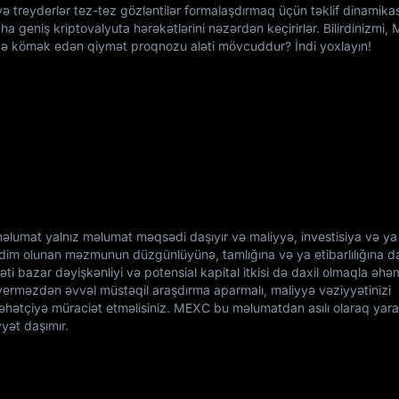
və treyderlər tez-tez gözləntilər formalaşdırmaq üçün təklif dinamikas
aha geniş kriptovalyuta hərəkətlərini nəzərdən keçirirlər. Bilirdinizmi
yə kömək edən qiymət proqnozu aləti mövcuddur? İndi yoxlayın!
məlumat yalnız məlumat məqsədi daşıyır və maliyyə, investisiya və ya 
im olunan məzmunun düzgünlüyünə, tamlığına və ya etibarlılığına da
ti bazar dəyişkənliyi və potensial kapital itkisi də daxil olmaqla əhəm
arı verməzdən əvvəl müstəqil araşdırma aparmalı, maliyyə vəziyyətinizi
sləhətçiyə müraciət etməlisiniz. MEXC bu məlumatdan asılı olaraq yar
yyət daşımır.