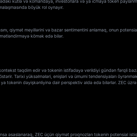
yədəki kütlə və komandaya, investorlara və ya icmaya token paylanm
rmalaşmasında böyük rol oynayır.
nı, qiymət meyillərini və bazar sentimentini anlamaq, onun potensia
ymətləndirməyə kömək edə bilər.
ontekst təqdim edir və tokenin istifadəyə verildiyi gündən fərqli baz
östərir. Tarixi yüksəlmələri, enişləri və ümumi tendensiyaları öyrənmə
ya tokenin dəyişkənliyinə dair perspektiv əldə edə bilərlər. ZEC üzrə 
u
a əsaslanaraq, ZEC üçün qiymət proqnozları tokenin potensial isti