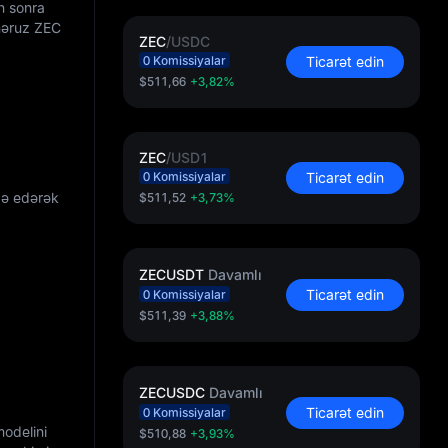
an sonra
 məruz ZEC
ZEC
/
USDC
0 Komissiyalar
Ticarət edin
$511,66
+3,82%
ZEC
/
USD1
0 Komissiyalar
Ticarət edin
adə edərək
$511,52
+3,73%
ZECUSDT
Davamlı
Ticarət edin
0 Komissiyalar
$511,39
+3,88%
ZECUSDC
Davamlı
Ticarət edin
0 Komissiyalar
modelini
$510,88
+3,93%