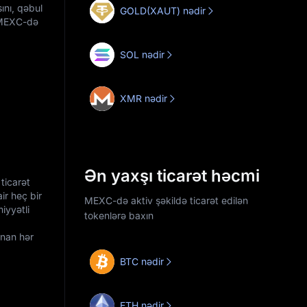
ını, qəbul
GOLD(XAUT) nədir
, MEXC-də
SOL nədir
XMR nədir
Ən yaxşı ticarət həcmi
ticarət
ir heç bir
MEXC-də aktiv şəkildə ticarət edilən
iyyətli
tokenlərə baxın
anan hər
BTC nədir
ETH nədir