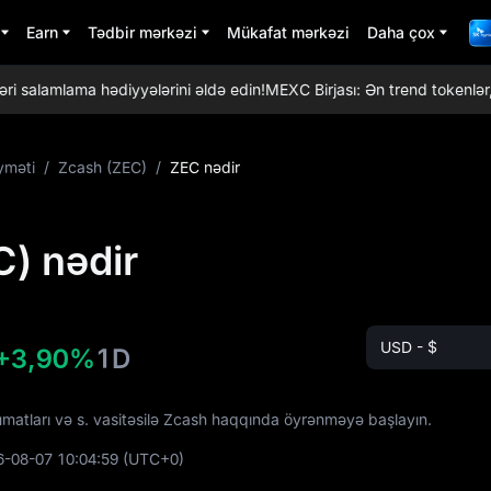
Earn
Tədbir mərkəzi
Mükafat mərkəzi
Daha çox
alamlama hədiyyələrini əldə edin!
MEXC Birjası: Ən trend tokenlər, gü
yməti
/
Zcash (ZEC)
/
ZEC nədir
) nədir
USD - $
+3,90%
1D
lumatları və s. vasitəsilə Zcash haqqında öyrənməyə başlayın.
6-08-07 10:04:59
(UTC+0)