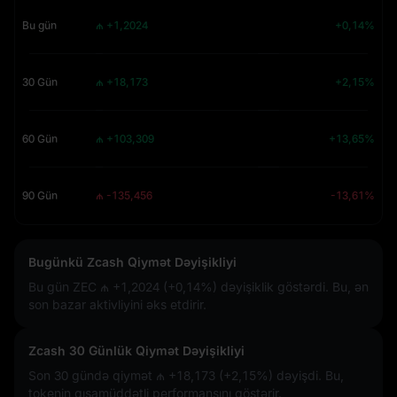
Bu gün
₼ +1,2024
+0,14%
30 Gün
₼ +18,173
+2,15%
60 Gün
₼ +103,309
+13,65%
90 Gün
₼ -135,456
-13,61%
Bugünkü Zcash Qiymət Dəyişikliyi
Bu gün ZEC
₼ +1,2024 (+0,14%)
dəyişiklik göstərdi. Bu, ən
son bazar aktivliyini əks etdirir.
Zcash 30 Günlük Qiymət Dəyişikliyi
Son 30 gündə qiymət
₼ +18,173 (+2,15%)
dəyişdi. Bu,
tokenin qısamüddətli performansını göstərir.