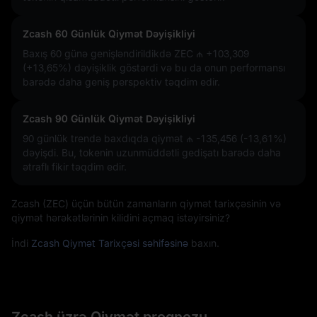
Zcash 60 Günlük Qiymət Dəyişikliyi
Baxış 60 günə genişləndirildikdə ZEC
₼ +103,309
(+13,65%)
dəyişiklik göstərdi və bu da onun performansı
barədə daha geniş perspektiv təqdim edir.
Zcash 90 Günlük Qiymət Dəyişikliyi
90 günlük trendə baxdıqda qiymət
₼ -135,456 (-13,61%)
dəyişdi. Bu, tokenin uzunmüddətli gedişatı barədə daha
ətraflı fikir təqdim edir.
Zcash (ZEC) üçün bütün zamanların qiymət tarixçəsinin və
qiymət hərəkətlərinin kilidini açmaq istəyirsiniz?
İndi
Zcash Qiymət Tarixçəsi səhifəsinə
baxın.