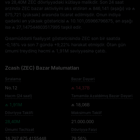
və
28,40M ZEC
dövriyyədəki kütləyə malikdir. Son 24 saat
ərzində ZEC bazar aktivliyini əks etdirən
₼ 846,141
(aşağı) və
₼
875,721
(yüksək) arasında ticarət edilmişdir. Onun indiyə
qədərki ən yüksək göstəricisi
₼ 10.101,05966796875
, ən aşağı
isə
₼ 27,147544603517995
təşkil edir.
Qısamüddətli fəaliyyət göstəricisində ZEC son bir saatda
-0,18%
və son 7 gündə
+9,22%
hərəkət etmişdir. Ötən gün
ümumi treydinq həcmi
₼ 1,91M
səviyyəsinə çatıb.
Zcash (ZEC) Bazar Məlumatları
Sıralama
Bazar Dəyəri
No.12
₼ 14,37B
Həcm (24 saat)
Tamamilə Azaldılmış Bazar Dəyəri
₼ 1,91M
₼ 18,06B
Dövriyyə Təklifi
Maksimum Təklif
28,40M
21.000.000
Ümumi Təchizat
Dövriyyə Faizi
16.707.875,4155448
79,56%