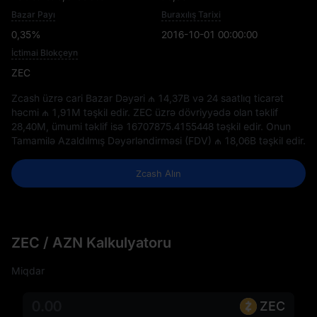
Bazar Payı
Buraxılış Tarixi
0,35%
2016-10-01 00:00:00
İctimai Blokçeyn
ZEC
Zcash üzrə cari Bazar Dəyəri
₼ 14,37B
və 24 saatlıq ticarət
həcmi
₼ 1,91M
təşkil edir. ZEC üzrə dövriyyədə olan təklif
28,40M
, ümumi təklif isə
16707875.4155448
təşkil edir. Onun
Tamamilə Azaldılmış Dəyərləndirməsi (FDV)
₼ 18,06B
təşkil edir.
Zcash Alın
ZEC / AZN Kalkulyatoru
Miqdar
ZEC