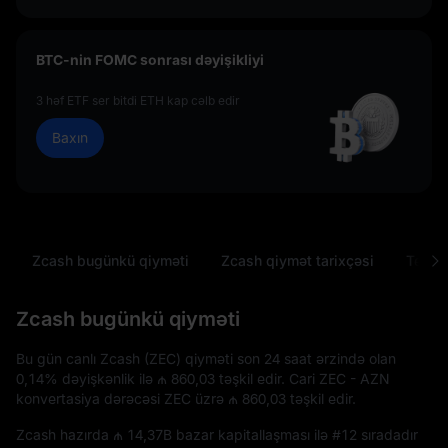
BTC-nin FOMC sonrası dəyişikliyi
3 həf ETF ser bitdi ETH kap cəlb edir
Baxın
Zcash bugünkü qiyməti
Zcash qiymət tarixçəsi
Tez-te
Zcash bugünkü qiyməti
Bu gün canlı Zcash (ZEC) qiyməti son 24 saat ərzində olan
0,14%
dəyişkənlik ilə
₼ 860,03
təşkil edir. Cari ZEC - AZN
konvertasiya dərəcəsi ZEC üzrə
₼ 860,03
təşkil edir.
Zcash hazırda
₼ 14,37B
bazar kapitallaşması ilə
#12
sıradadır