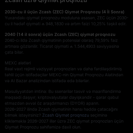
Zcash üzrə Qiymət proqnozu
2030-cu il üçün Zcash (ZEC) Qiymət Proqnozu (4 İl Sonra)
Yuxarıdakı qiymət proqnozu moduluna əsasən, ZEC üçün 2030-
cu il hədəf qiyməti
₼ 948,1830
və artım faizi
10,25%
təşkil edir.
2040 (14 il sonra) üçün Zcash (ZEC) qiymət proqnozu
2040-cı ildə Zcash qiymətinin potensial olaraq
79,59%
faiz
artması gözlənilir. Ticarət qiyməti
₼ 1.544,4903
səviyyəsinə
çata bilər.
MEXC alətləri
Real vaxt rejimli vəziyyət proqnozları və daha fərdiləşdirilmiş
təhlil üçün istifadəçilər MEXC-nin Qiymət Proqnozu Alətindən
və AI Bazar analizindən istifadə edə bilərlər.
Məsuliyyətdən imtina: Bu ssenarilər təsvir və maarifləndirmə
məqsədi daşıyır; kriptovalyutalar dəyişkəndir - qərar qəbul
etməzdən əvvəl öz araşdırmanızı (DYOR) aparın.
2026–2027 ilində Zcash qiymətinin hansı həddə çatacağını
bilmək istəyirsiniz?
Zcash Qiymət proqnozu
seçiminə
klikləməklə 2026–2027 illər üzrə ZEC qiymət proqnozları üçün
Qiymət Proqnozu səhifəmizə daxil olun.