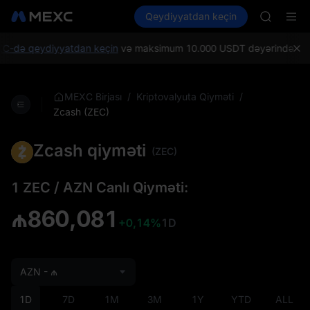
GOLD(X
Kripto al
Bazarlar
Qeydiyyatdan keçin
Spot
Futures
AAOI
SPCX
SKYAI
UNITREE 
C-də qeydiyyatdan keçin
və maksimum 10.000 USDT dəyərində Yeni ist
SPCX ris
GOLD(X
AAOI
/
/
MEXC Birjası
Kriptovalyuta Qiyməti
SKYAI
Zcash (ZEC)
UNITREE 
SPCX ris
Zcash qiyməti
(ZEC)
1 ZEC / AZN Canlı Qiyməti:
₼860,081
+0,14%
1D
AZN - ₼
1D
7D
1M
3M
1Y
YTD
ALL