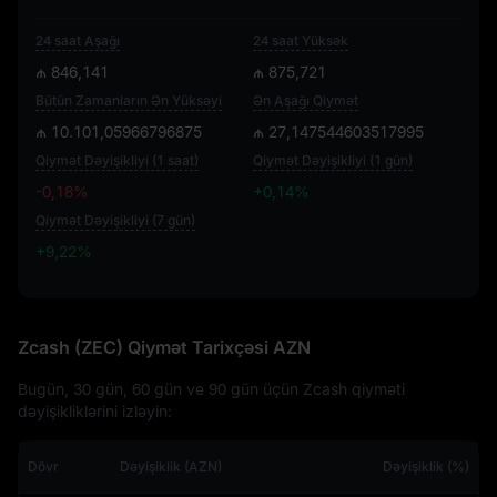
24 saat Aşağı
24 saat Yüksək
₼ 846,141
₼ 875,721
Bütün Zamanların Ən Yüksəyi
Ən Aşağı Qiymət
₼ 10.101,05966796875
₼ 27,147544603517995
Qiymət Dəyişikliyi (1 saat)
Qiymət Dəyişikliyi (1 gün)
-0,18%
+0,14%
Qiymət Dəyişikliyi (7 gün)
+9,22%
+9,22%
Zcash (ZEC) Qiymət Tarixçəsi AZN
Bugün, 30 gün, 60 gün ve 90 gün üçün Zcash qiyməti
dəyişikliklərini izləyin:
Dövr
Dəyişiklik (AZN)
Dəyişiklik (%)