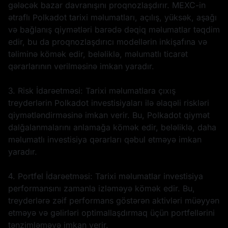
gələcək bazar davranışını proqnozlaşdırır. MEXC-in
ətraflı Polkadot tarixi məlumatları, açılış, yüksək, aşağı
və bağlanış qiymətləri barədə dəqiq məlumatlar təqdim
edir, bu da proqnozlaşdırıcı modellərin inkişafına və
təliminə kömək edir, beləliklə, məlumatlı ticarət
qərarlarının verilməsinə imkan yaradır.
3. Risk İdarəetməsi: Tarixi məlumatlara çıxış
treyderlərin Polkadot investisiyaları ilə əlaqəli riskləri
qiymətləndirməsinə imkan verir. Bu, Polkadot qiymət
dalğalanmalarını anlamağa kömək edir, beləliklə, daha
məlumatlı investisiya qərarları qəbul etməyə imkan
yaradır.
4. Portfel İdarəetməsi: Tarixi məlumatlar investisiya
performansını zamanla izləməyə kömək edir. Bu,
treyderlərə zəif performans göstərən aktivləri müəyyən
etməyə və gəlirləri optimallaşdırmaq üçün portfellərini
tənzimləməyə imkan verir.