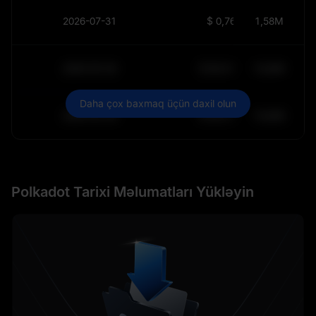
2026-07-31
$
0,7689
1,58M
2030-05-30
$
64.011,99
10,84K
Daha çox baxmaq üçün daxil olun
2030-05-29
$
64.011,99
10,84K
Polkadot Tarixi Məlumatları Yükləyin