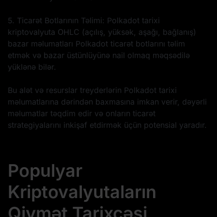
5. Ticarət Botlarının Təlimi: Polkadot tarixi
kriptovalyuta OHLC (açılış, yüksək, aşağı, bağlanış)
bazar məlumatları Polkadot ticarət botlarını təlim
etmək və bazar üstünlüyünə nail olmaq məqsədilə
yüklənə bilər.
Bu alət və resurslar treyderlərin Polkadot tarixi
məlumatlarına dərindən baxmasına imkan verir, dəyərli
məlumatlar təqdim edir və onların ticarət
strategiyalarını inkişaf etdirmək üçün potensial yaradır.
Populyar
Kriptovalyutaların
Qiymət Tarixçəsi