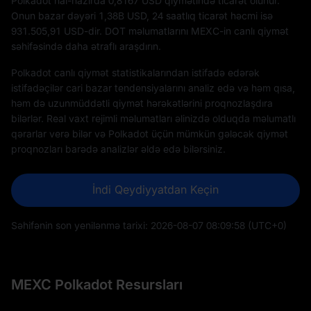
Polkadot hal-hazırda 0,8167 USD qiymətində ticarət olunur.
Onun bazar dəyəri
1,38B
USD, 24 saatlıq ticarət həcmi isə
931.505,91
USD-dir. DOT məlumatlarını MEXC-in canlı qiymət
səhifəsində daha ətraflı araşdırın.
Polkadot canlı qiymət statistikalarından istifadə edərək
istifadəçilər cari bazar tendensiyalarını analiz edə və həm qısa,
həm də uzunmüddətli qiymət hərəkətlərini proqnozlaşdıra
bilərlər. Real vaxt rejimli məlumatları əlinizdə olduqda məlumatlı
qərarlar verə bilər və Polkadot üçün mümkün gələcək qiymət
proqnozları barədə analizlər əldə edə bilərsiniz.
İndi Qeydiyyatdan Keçin
Səhifənin son yenilənmə tarixi:
2026-08-07 08:09:58
(UTC+0)
MEXC Polkadot Resursları