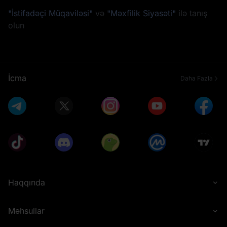
"İstifadəçi Müqaviləsi"
və
"Məxfilik Siyasəti"
ilə tanış
olun
İcma
Daha Fazla
Haqqında
Məhsullar