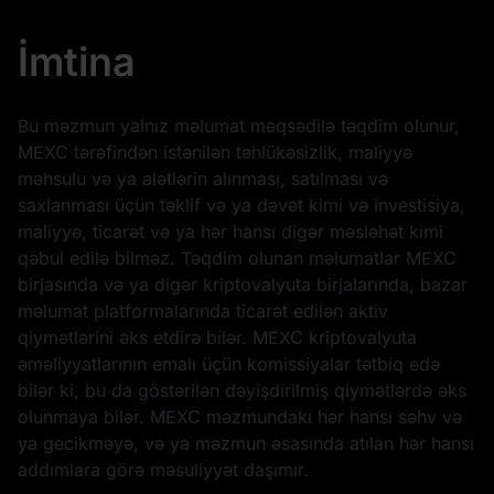
İmtina
Bu məzmun yalnız məlumat məqsədilə təqdim olunur,
MEXC tərəfindən istənilən təhlükəsizlik, maliyyə
məhsulu və ya alətlərin alınması, satılması və
saxlanması üçün təklif və ya dəvət kimi və investisiya,
maliyyə, ticarət və ya hər hansı digər məsləhət kimi
qəbul edilə bilməz. Təqdim olunan məlumatlar MEXC
birjasında və ya digər kriptovalyuta birjalarında, bazar
məlumat platformalarında ticarət edilən aktiv
qiymətlərini əks etdirə bilər. MEXC kriptovalyuta
əməliyyatlarının emalı üçün komissiyalar tətbiq edə
bilər ki, bu da göstərilən dəyişdirilmiş qiymətlərdə əks
olunmaya bilər. MEXC məzmundakı hər hansı səhv və
ya gecikməyə, və ya məzmun əsasında atılan hər hansı
addımlara görə məsuliyyət daşımır.