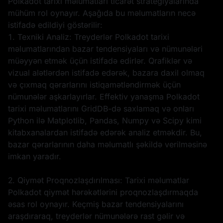
Polkadot tarixi məlumatları ticarət strategiyalarında
mühüm rol oynayır. Aşağıda bu məlumatların necə
istifadə edildiyi göstərilir:
1. Texniki Analiz: Treyderlər Polkadot tarixi
məlumatlarından bazar tendensiyaları və nümunələri
müəyyən etmək üçün istifadə edirlər. Qrafiklər və
vizual alətlərdən istifadə edərək, bazara daxil olmaq
və çıxmaq qərarlarını istiqamətləndirmək üçün
nümunələr aşkarlayırlar. Effektiv yanaşma Polkadot
tarixi məlumatlarını GridDB-də saxlamaq və onları
Python ilə Matplotlib, Pandas, Numpy və Scipy kimi
kitabxanalardan istifadə edərək analiz etməkdir. Bu,
bazar qərarlarının daha məlumatlı şəkildə verilməsinə
imkan yaradır.
2. Qiymət Proqnozlaşdırılması: Tarixi məlumatlar
Polkadot qiymət hərəkətlərini proqnozlaşdırmaqda
əsas rol oynayır. Keçmiş bazar tendensiyalarını
araşdıraraq, treyderlər nümunələrə rast gəlir və