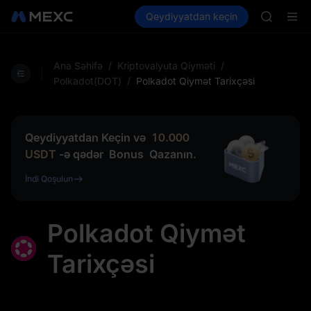
SPCX
Kripto al
Bazarlar
Qeydiyyatdan keçin
Spot
Futures
UNITREE
UNITREE
Unitree 
SKYAI
ACE
Ana Səhifə
/
Kriptovalyuta Qiyməti
/
HFT
Polkadot(DOT)
/
Polkadot Qiymət Tarixçəsi
SPCX
UNITREE
Unitree 
Qeydiyyatdan Keçin və
10.000
USDT
-ə qədər
Bonus
Qazanın.
İndi Qoşulun
Polkadot Qiymət
Tarixçəsi