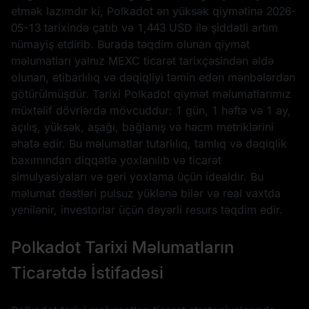
etmək lazımdır ki, Polkadot ən yüksək qiymətinə
2026-
05-13
tarixində çatıb və
1,443 USD
ilə şiddətli artım
nümayiş etdirib. Burada təqdim olunan qiymət
məlumatları yalnız MEXC ticarət tarixçəsindən əldə
olunan, etibarlılıq və dəqiqliyi təmin edən mənbələrdən
götürülmüşdür. Tarixi Polkadot qiymət məlumatlarımız
müxtəlif dövrlərdə mövcuddur: 1 gün, 1 həftə və 1 ay,
açılış, yüksək, aşağı, bağlanış və həcm metriklərini
əhatə edir. Bu məlumatlar tutarlılıq, tamlıq və dəqiqlik
baxımından diqqətlə yoxlanılıb və ticarət
simulyasiyaları və geri yoxlama üçün idealdır. Bu
məlumat dəstləri pulsuz yüklənə bilər və real vaxtda
yenilənir, investorlar üçün dəyərli resurs təqdim edir.
Polkadot Tarixi Məlumatların
Ticarətdə İstifadəsi