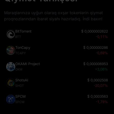
Maraqlarınıza uyğun olaraq oxşar tokenlərin qiymət
proqnozlarından ibarət siyahı hazırladıq. İndi baxın!
BitTorrent
$
0,0000002622
-0,11%
BTT
TonCapy
$
0,000000286
-0,69%
TCAPY
OKAMI Project
$
0,000006953
+3,06%
OKM
ShotsAI
$
0,0002508
-20,07%
SHOT
SPCM
$
0,0003563
-1,79%
SPCM