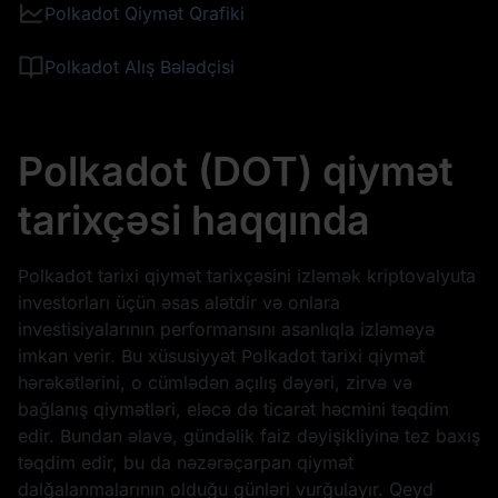
Polkadot Qiymət Qrafiki
Polkadot Alış Bələdçisi
Polkadot (DOT) qiymət
tarixçəsi haqqında
Polkadot tarixi qiymət tarixçəsini izləmək kriptovalyuta
investorları üçün əsas alətdir və onlara
investisiyalarının performansını asanlıqla izləməyə
imkan verir. Bu xüsusiyyət Polkadot tarixi qiymət
hərəkətlərini, o cümlədən açılış dəyəri, zirvə və
bağlanış qiymətləri, eləcə də ticarət həcmini təqdim
edir. Bundan əlavə, gündəlik faiz dəyişikliyinə tez baxış
təqdim edir, bu da nəzərəçarpan qiymət
dalğalanmalarının olduğu günləri vurğulayır. Qeyd